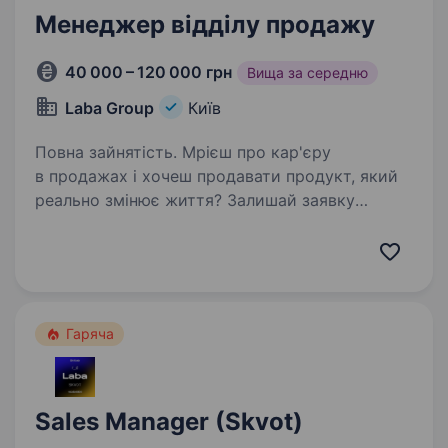
Менеджер відділу продажу
40 000 – 120 000 грн
Вища за середню
Laba Group
Київ
Повна зайнятість. Мрієш про кар'єру
в продажах і хочеш продавати продукт, який
реально змінює життя? Залишай заявку
за цим посиланням:
https://apply.workable.com/laba/j/7B0DF537BE/a
pply/?utm_source=work.ua&utm_medium=job-
board&utm_campaign=work.ua…
Гаряча
Sales Manager (Skvot)