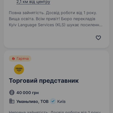
2,1 км від центру
Повна зайнятість. Досвід роботи від 1 року.
Вища освіта. Всім привіт! Бюро перекладів
Kyiv Language Services (KLS) шукає посилення
команди амбітним менеджером з B2B
продажів. KLS було засноване в 2004 році
професійним лінгвістом. За понад 20 років
роботи ми допомогли…
Гаряча
Торговий представник
40 000 грн
Уманьпиво, ТОВ
Київ
Неповна зайнятість. Досвід роботи від 1 року.