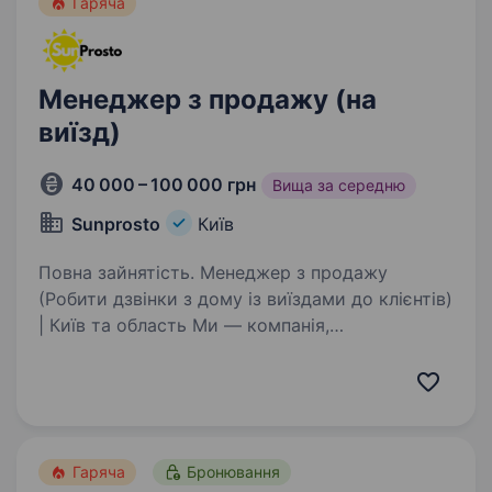
Гаряча
Менеджер з продажу (на
виїзд)
40 000 – 100 000 грн
Вища за середню
Sunprosto
Київ
Повна зайнятість. Менеджер з продажу
(Робити дзвінки з дому із виїздами до клієнтів)
| Київ та область Ми — компанія,
що встановлює сонячні електростанції для
будинків і бізнесу. Працюємо по Києву
та Одесі, запрошуємо в команду активного…
Гаряча
Бронювання