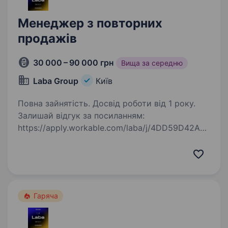
Менеджер з повторних
продажів
30 000 – 90 000 грн
Вища за середню
Laba Group
Київ
Повна зайнятість. Досвід роботи від 1 року.
Залишай відгук за посиланням:
https://apply.workable.com/laba/j/4DD59D42A6/
apply/?utm_source=work.ua&utm_medium=job-
board&utm_campaign=work.ua Мрієш про
кар'єру в продажах і хочеш продавати
продукт, який реально…
Гаряча