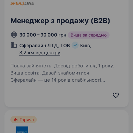
Менеджер з продажу (B2B)
30 000 – 90 000 грн
Вища за середню
Сфералайн ЛТД, ТОВ
Київ,
8,2 км від центру
Повна зайнятість. Досвід роботи від 1 року.
Вища освіта. Давай знайомитися
Сфералайн — це 14 років стабільності
та росту, 240+ фахівців, 30+ брендів і склади
площею 5700 м².Нам довіряють клієнти — і
ми щодня підтверджуємо це сервісом, якістю
та надійною співпрацею. Ми займаємося…
Гаряча