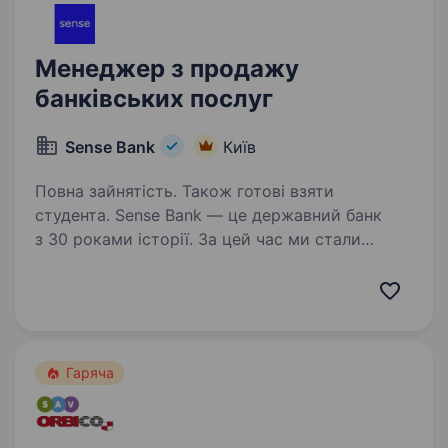
Менеджер з продажу
банківських послуг
Sense Bank
Київ
Повна зайнятість. Також готові взяти
студента. Sense Bank — це державний банк
з 30 роками історії. За цей час ми стали
не просто місцем для роботи, а спільнотою
з 4000 людей, де кожен присвячений місії —
створювати сенси, щоб здійснювались мрії
українців. Шукаємо…
Гаряча