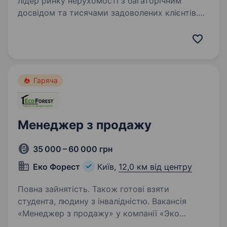
лідер ринку нерухомості з багаторічним
досвідом та тисячами задоволених клієнтів.
Запрошуємо тих, хто прагне активно
працювати, досягати нових висот і
створювати фінансово стабільне майбутнє…
Гаряча
Менеджер з продажу
35 000 – 60 000 грн
Еко Форест
Київ,
12,0 км від центру
Повна зайнятість. Також готові взяти
студента, людину з інвалідністю. Вакансія
«Менеджер з продажу» у компанії «Эко
Форест» відкрита для енергійних