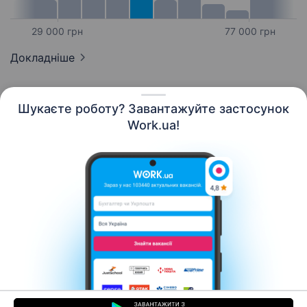
29 000 грн
77 000 грн
Докладніше
Шукаєте роботу? Завантажуйте застосунок
Work.ua!
Українська
Ресурси
Контакти
Про нас
Кар’єра
Новини Work.ua
Допомога
Умови використання