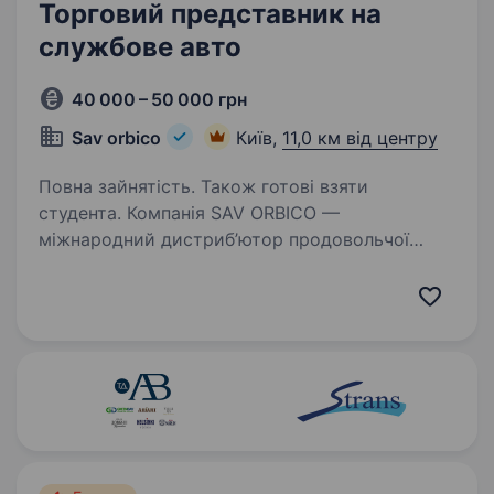
Торговий представник на
службове авто
40 000 – 50 000 грн
Sav orbico
Київ,
11,0 км від центру
Повна зайнятість. Також готові взяти
студента. Компанія SAV ORBICO —
міжнародний дистриб’ютор продовольчої
та непродовольчої групи товарів вітчизняних
та світових виробників. Шукаємо в свою
команду Торгового представника на службове
авто Що ми Тобі пропонуємо?…