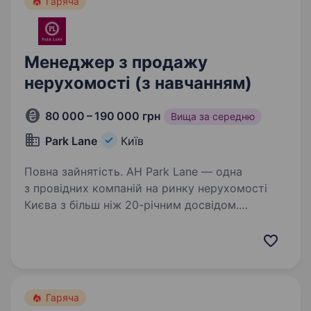
Гаряча
Менеджер з продажу
нерухомості (з навчанням)
80 000 – 190 000 грн
Вища за середню
Park Lane
Київ
Повна зайнятість. АН Park Lane — одна
з провідних компаній на ринку нерухомості
Києва з більш ніж 20-річним досвідом.
Ми стабільно займаємо лідируючі позиції
у сфері нерухомості та маємо 3 сучасні офіси
в центрі столиці. Ми постійно…
Гаряча