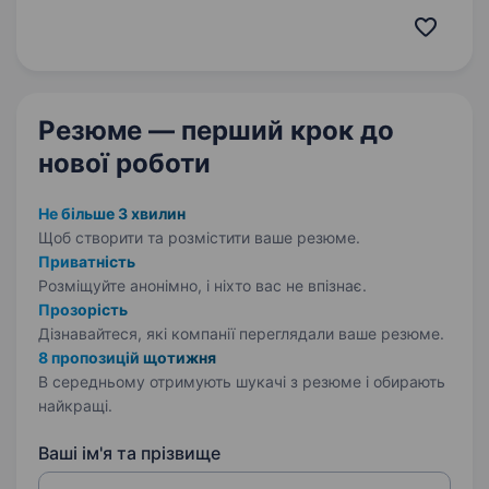
та мотивованих претендентів, які бажають
розвиватися у сфері продажу матеріалів для
зовнішнього оздоблення котеджів. Ви будете
працювати…
Резюме — перший крок
до
нової роботи
Не більше 3 хвилин
Щоб створити та розмістити ваше
резюме.
Приватність
Розміщуйте анонімно, і ніхто вас не впізнає.
Прозорість
Дізнавайтеся, які компанії переглядали ваше резюме.
8 пропозицій щотижня
В середньому отримують шукачі з резюме і обирають
найкращі.
Ваші ім'я та прізвище