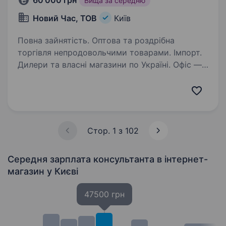
60 000 грн
Вища за середню
Новий Час, ТОВ
Київ
Повна зайнятість. Оптова та роздрібна
торгівля непродовольчими товарами. Імпорт.
Дилери та власні магазини по Україні. Офіс —
5 хв пішки від метро Дарниця. Вимоги: Досвід
роботи або велике бажання навчитись.
Візьмемо на роботу…
Стор. 1 з 102
Середня зарплата консультанта в інтернет-
магазин
у Києві
47500 грн