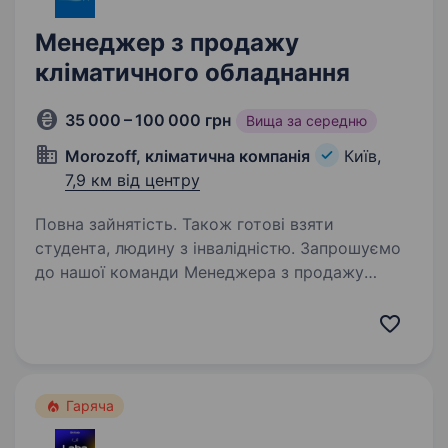
Менеджер з продажу
кліматичного обладнання
35 000 – 100 000 грн
Вища за середню
Morozoff, кліматична компанія
Київ,
7,9 км від центру
Повна зайнятість. Також готові взяти
студента, людину з інвалідністю. Запрошуємо
до нашої команди Менеджера з продажу
кліматичного обладнання. Якщо Хочеш
розвиватися у сфері, де стабільність
поєднується з новими викликами, а твої дії
мають значення — ця вакансія для тебе! Якщо
у тебе…
Гаряча