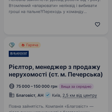
Втомлений «впарювати» неліквід і вибивати
гроші на пальне?Переходь у команду
«Уманьпиво» — продавай продукт, за яким
клієнти шикуються в чергу! Ми — пивоварня зі
145-річною історією та перша в Україні,
що варить…
Гаряча
Рієлтор, менеджер з продажу
нерухомості (ст. м. Печерська)
75 000 – 150 000 грн
Вища за середню
Благовіст, АН
Київ,
2,5 км від центру
Повна зайнятість. Компанія «Благовіст» —