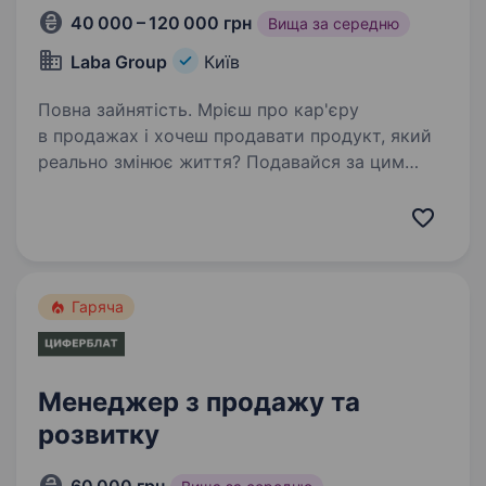
40 000 – 120 000 грн
Вища за середню
Laba Group
Київ
Повна зайнятість. Мрієш про кар'єру
в продажах і хочеш продавати продукт, який
реально змінює життя? Подавайся за цим
посиланням, для швидшого і легшого розгляду
https://apply.workable.com/laba/j/2457899AD9/a
pply/ А правда, що в креативі…
Гаряча
Менеджер з продажу та
розвитку