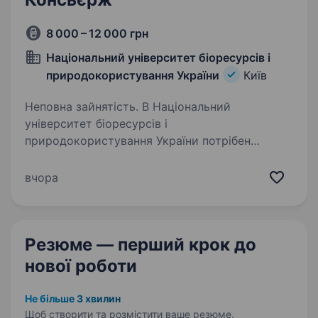
8 000 – 12 000 грн
Національний університет біоресурсів і
природокористування України
Київ
Неповна зайнятість. В Національний
університет біоресурсів і
природокористування України потрібен
завідувач гуртожитку та двірник. З питань
працевлаштування звертайтесь за телефоном.
вчора
Можливе надання житла та бронювання.
Резюме — перший крок
до
нової роботи
Не більше 3 хвилин
Щоб створити та розмістити ваше
резюме.