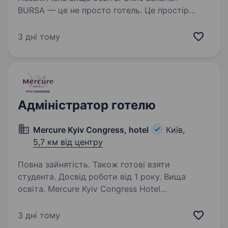
BURSA — це не просто готель. Це простір
людей, настрою та довіри. Ми шукаємо
людину, яка не стоїть «на вході», а відчуває
3 дні тому
простір і тримає його в балансі. Яка створює
відчуття спокою та безпеки для…
Адміністратор готелю
Mercure Kyiv Congress, hotel
Київ,
5,7 км від центру
Повна зайнятість. Також готові взяти
студента. Досвід роботи від 1 року. Вища
освіта. Mercure Kyiv Congress Hotel
знаходиться в пошуку Адміністратора служби
прийому та розміщення. Ми — команда, яка
3 дні тому
створює якісний продукт та надає сервіс, що