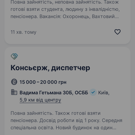
Повна зайнятість, неповна зайнятість. Також
готові взяти студента, людину з інвалідністю,
пенсіонера. Вакансія: Охоронець, Вахтовий
метод з проживанням, можлива підвіз
з області до місця робота. Місце роботи: Київ,
11 хв. тому
Київська обл. Компанія «Статус, охорона
агенція» шукає відповідальних та надійних
кандидатів на посаду…
Консьєрж, диспетчер
15 000 – 20 000 грн
Вадима Гетьмана 30Б, ОСББ
Київ,
5,9 км від центру
Повна зайнятість. Також готові взяти
пенсіонера. Досвід роботи від 1 року. Середня
спеціальна освіта. Новий будинок на один
підʼїзд, ОСББ гетьмана 30б запрошує