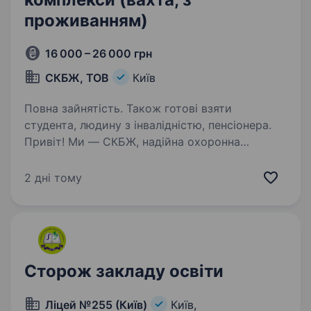
проживанням)
16 000 – 26 000 грн
СКБЖ, ТОВ
Київ
Повна зайнятість. Також готові взяти
студента, людину з інвалідністю, пенсіонера.
Привіт! Ми — СКБЖ, надійна охоронна
компанія, яка дбає про безпеку житлових
комплексів у Києві. Якщо ти шукаєш стабільну
2 дні тому
роботу з проживанням та можливістю
навчитися новій справі — ми радо
запрошуємо тебе приєднатися…
Сторож закладу освіти
Ліцей №255 (Київ)
Київ,