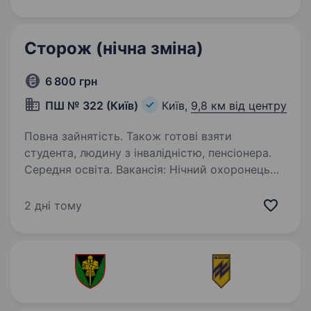
графік роботи: 1/3, з 8.00−8.00. (доба); робота
в комфортних умовах у дружньому колективі;
за зміну…
Сторож (нічна зміна)
6 800 грн
ПШ № 322 (Київ)
Київ,
9,8 км від центру
Повна зайнятість. Також готові взяти
студента, людину з інвалідністю, пенсіонера.
Середня освіта. Вакансія: Нічний охоронець
на 0,5 ставки на постійній основі Ми шукаємо
відповідальну та надійну людину на посаду
2 дні тому
нічного охоронця в ПШ № 322 у місті Києві.
Обов’язки: Здійснення контролю за територією
школи…