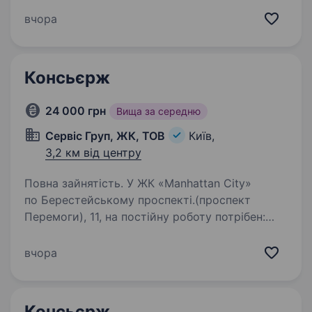
на роботу консьєржа-диспетчера.
вчора
Пропонуємо з графік по змінний, 5/5 діб (може
бути коригований), стабільну, своєчасну
заробітну плату від 15000 до 20000…
Консьєрж
24 000 грн
Вища за середню
Сервіс Груп, ЖК, ТОВ
Київ,
3,2 км від центру
Повна зайнятість. У ЖК «Manhattan City»
по Берестейському проспекті.(проспект
Перемоги), 11, на постійну роботу потрібен:
КОНСЬЄРЖОбов’язки: контроль доступу
до житлового комплексу; підтримання
вчора
порядку в холі; взаємодія з мешканцями…
Консьєрж