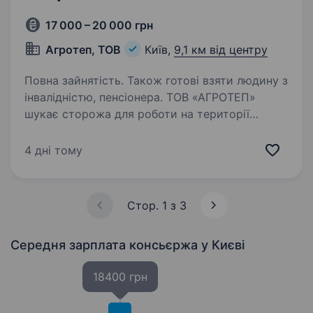
17 000 – 20 000 грн
Агротеп, ТОВ
Київ,
9,1 км від центру
Повна зайнятість. Також готові взяти людину з
інвалідністю, пенсіонера. ТОВ «АГРОТЕП»
шукає сторожа для роботи на території
розташування стоянки вантажних автомобілів
у с. Копилів (Макарівська селищна громада,
4 дні тому
Бучанський р-н. Київська обл.) Вимоги: без
шкідливих звичок Обов’язки:…
Стор. 1 з 3
Середня зарплата консьєржа
у Києві
18400 грн