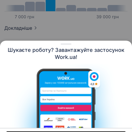
7 000 грн
39 000 грн
Докладніше
Шукаєте роботу? Завантажуйте застосунок
Work.ua!
Українська
Ресурси
Контакти
Про нас
Кар’єра
Новини Work.ua
Допомога
Умови використання