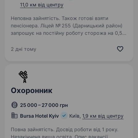
11,0 км від центру
Неповна зайнятість. Також готові взяти
пенсіонера. Ліцей № 255 (Дарницький район)
запрошує на постійну роботу сторожа на 0,5
ставки (чергування: доба через сім / доба
через шість).
2 дні тому
Охоронник
25 000 – 27 000 грн
Bursa Hotel Kyiv
Київ,
1,9 км від центру
Повна зайнятість. Досвід роботи від 1 року.
Незакінчена вища освіта. Опис вакансії