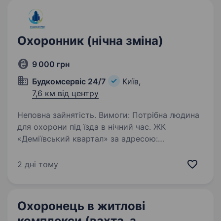
Охоронник (нічна зміна)
9 000 грн
Будкомсервіс 24/7
Київ,
7,6 км від центру
Неповна зайнятість. Вимоги: Потрібна людина
для охорони під їзда в нічний час. ЖК
«Деміївський квартал» за адресою:
Голосіївський р-н. вул. Ракетна, 24,
дисциплінованість, порядність,
2 дні тому
врівноваженість, що не п'є. Графік роботи:…
Охоронець в житлові
комплекси (вахта, з