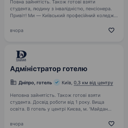
Повна зайнятість. Також готові взяти
студента, людину з інвалідністю, пенсіонера.
Привіт! Ми — Київський професійний коледж
залізничного транспорту ім. В.С. Кудряшова,
заклад з понад 150-річною історією,
вчора
де поєднуються традиції та сучасність.
Запрошуємо приєднатися до нашої дружньої
команди на посаду…
Адміністратор готелю
Дніпро, готель
Київ,
0,3 км від центру
Неповна зайнятість. Також готові взяти
студента. Досвід роботи від 1 року. Вища
освіта. В готель у центрі Києва, м. 'Майдан
Незалежності' потрібен адміністратор
прийому та розміщення. Ми пропонуємо:
вчора