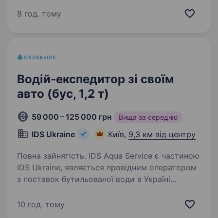
Компанія Meest ПОШТА шукає енергійних
водіїв та водійок- кур'єрів на авто компанії.
8 год. тому
Якщо ти любиш бути в русі, добре
орієнтуєшся в…
Водій-експедитор зі своїм
авто (бус, 1,2 т)
59 000 – 125 000 грн
Вища за середню
IDS Ukraine
Київ,
9,3 км від центру
Повна зайнятість. IDS Aqua Service є частиною
IDS Ukraine, являється провідним оператором
з поставок бутильованої води в Україні
торгових марок «Аляска», «Моршинська»,
«Миргородська» та «Аква Лайф». Під брендом
10 год. тому
«My Water Shop» компанія…