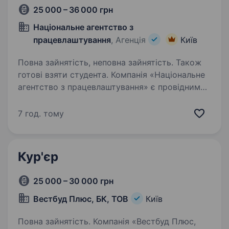
25 000 – 36 000 грн
Національне агентство з
працевлаштування
, Агенція
Київ
Повна зайнятість, неповна зайнятість. Також
готові взяти студента. Компанія «Національне
агентство з працевлаштування» є провідним
постачальником робочої сили на ринку праці
в Україні. Ми спеціалізуємося на забезпеченні
7 год. тому
якісними кадрами різних галузей
промисловості, включаючи виробництво,…
Кур'єр
25 000 – 30 000 грн
Вестбуд Плюс, БК, ТОВ
Київ
Повна зайнятість. Компанія «Вестбуд Плюс,