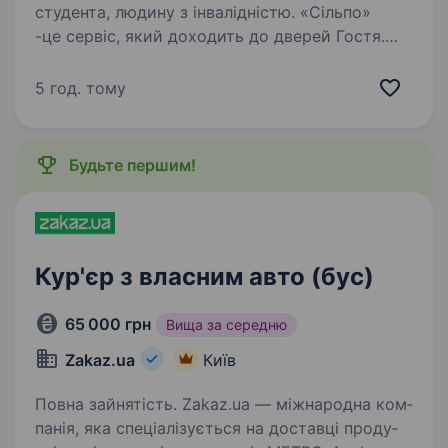
студента, людину з інвалідністю. «Сільпо»
-це сервіс, який доходить до дверей Гостя.
Якщо ти любиш рухатися містом і хочеш
бачити, як твоя робота приносить людям
5 год. тому
щастя -тобі точно до нас! Що потрібно робити
Доставляти замовлення Гостям
Дотримуватися…
Будьте першим!
Кур'єр з власним авто (бус)
65 000 грн
Вища за середню
Zakaz.ua
Київ
Повна зайнятість. Zakaz.ua — між­на­ро­дна ком­
па­нія, яка спе­ці­а­лі­зу­є­ться на до­став­ці про­ду­