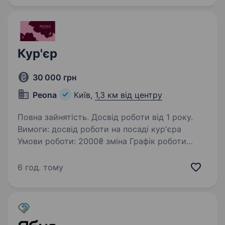
Кур'єр
30 000 грн
Peona
Київ,
1,3 км від центру
Повна зайнятість. Досвід роботи від 1 року.
Вимоги: досвід роботи на посаді курʼєра
Умови роботи: 2000₴ зміна Графік роботи
3/3,4/4, з 8:00 -21:00 Комфортні робочі умови,
корпоративні обіди та знижки. Курʼєр на авто
6 год. тому
компанії Обов’язки: Своєчасна…