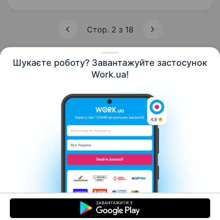
та довгоочікувані емоції. ​Ти шукаєш?
Ми гарантуємо: Роботу поруч з домом —
катаєшся у знайомому районі, без зайвого…
Стор. 2 з 18
Шукаєте роботу? Завантажуйте застосунок
Work.ua!
Українська
Ресурси
Контакти
Про нас
Кар’єра
Новини Work.ua
Допомога
Умови використання
Роботодавцю