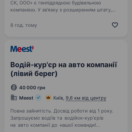
СК, ООО» є генпідрядною будівельною
компанією. У зв’язку з розширенням штату,
ми шукаємо відповідального та енергійного
кур'єра. Що ви будете робити: Доставляти
8 год. тому
документи за вказаною адресою…
Водій-кур'єр на авто компанії
(лівий берег)
40 000 грн
Meest
Київ,
9,6 км від центру
Повна зайнятість. Досвід роботи від 1 року.
Запрошуємо водіїв та водійок-кур'єрів
на авто компанії до нашої команди!