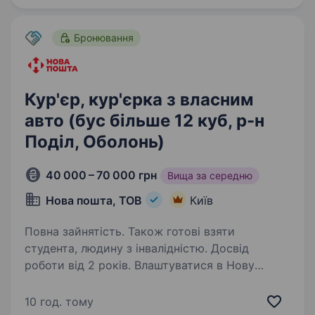
Бронювання
Кур'єр, кур'єрка з власним
авто (бус більше 12 куб, р-н
Поділ, Оболонь)
40 000 – 70 000 грн
Вища за середню
Нова пошта, ТОВ
Київ
Повна зайнятість. Також готові взяти
студента, людину з інвалідністю. Досвід
роботи від 2 років. Влаштуватися в Нову
пошту — легко! Давай разом доставляти
разом з посилками радість, допомогу
10 год. тому