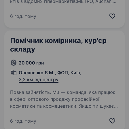
ктів з відомих гі­пер­мар­ке­тів:METRO, Аuchan,
NOVUS, Ме­га­Мар­кет, ЕКО мар­кет, Тав­рія В,
UltraMarket, Во­сторг, КО­СМОС, су­пер­мар­кет…
6 год. тому
Помічник комірника, кур'єр
складу
20 000 грн
Олексенко Є.М., ФОП
, Київ,
2,2 км від центру
Повна зайнятість. Ми — команда, яка працює
в сфері оптового продажу професійної
косметики та космецевтики. Якщо ти шукаєш
стабільну роботу в дружній атмосфері
запрошуємо на посаду Помічника комірника.
6 год. тому
Обов’язки: Переміщення товарів…