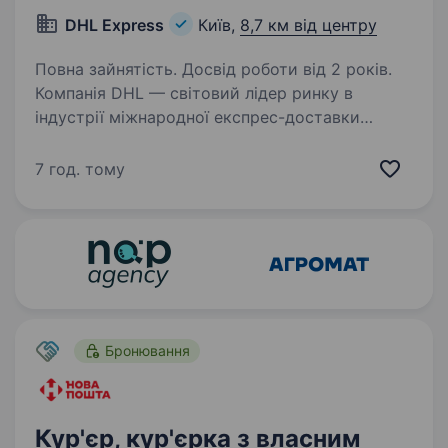
DHL Express
Київ,
8,7 км від центру
Повна зайнятість. Досвід роботи від 2 років.
Компанія DHL — світовий лідер ринку в
індустрії міжнародної експрес-доставки
та логістики — оголошує конкурс
на заміщення посади: Водій автотранспортних
7 год. тому
засобів (Кур'єр), м. Киів Основні вимоги: Вища
освіта (бажано);…
Бронювання
Кур'єр, кур'єрка з власним