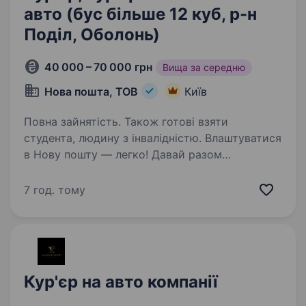
авто (бус більше 12 куб, р-н
Поділ, Оболонь)
40 000 – 70 000 грн
Вища за середню
Нова пошта, ТОВ
Київ
Повна зайнятість. Також готові взяти
студента, людину з інвалідністю. Влаштуватися
в Нову пошту — легко! Давай разом
доставляти разом з посилками радість,
допомогу та довгоочікувані емоції.
7 год. тому
Ти шукаєш? Ми гарантуємо: Роботу поруч
з домом — катаєшся у знайомому районі, без
зайвого…
Кур'єр на авто компанії