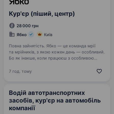
Кур'єр (піший, центр)
28 000 грн
Ябко
Київ
Повна зайнятість. Ябко — це команда мрії
та мрійників, з якою кожен день — особливий.
Бо як інакше, коли працюєш з особливою
технікою? Тут ми шукаємо кур'єра, який буде
доставляти замовлення від магазину
7 год. тому
в магазин для здійснення…
Водій автотранспортних
засобів, кур'єр на автомобіль
компанії