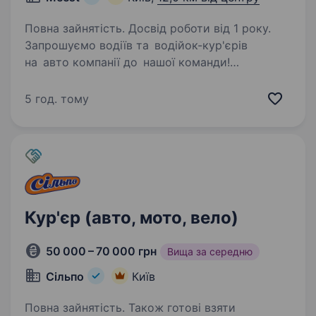
Повна зайнятість. Досвід роботи від 1 року.
Запрошуємо водіїв та водійок-кур'єрів
на авто компанії до нашої команди!
Компанія Meest ПОШТА шукає енергійних
водіїв та водійок- кур'єрів на авто компанії.
5 год. тому
Якщо ти любиш бути в русі, добре
орієнтуєшся в…
Кур'єр (авто, мото, вело)
50 000 – 70 000 грн
Вища за середню
Сільпо
Київ
Повна зайнятість. Також готові взяти