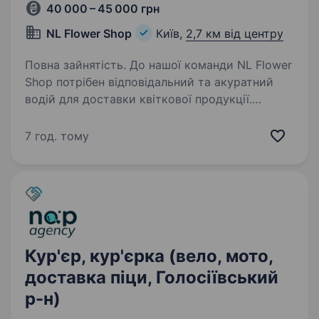
40 000 – 45 000 грн
NL Flower Shop
Київ,
2,7 км від центру
Повна зайнятість. До нашої команди NL Flower
Shop потрібен відповідальний та акуратний
водій для доставки квіткової продукції.
Вимоги: Уважність та відповідальність
Акуратність під час роботи з квітами Бажано
7 год. тому
знання міста…
Кур'єр, кур'єрка (вело, мото,
доставка піци, Голосіївський
р-н)