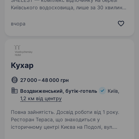
SHELEST — комплекс відпочинку на березі
Київського водосховища, лише за 30 хвилин
від столиці. Наш комплекс об'єднує: готель,
будинки й дачні таунхауси серед сосен;
вчора
чотири басейни, лазню та спа-послуги;
ресторан…
Кухар
27 000 – 48 000 грн
Воздвиженський, бутік-готель
Київ,
1,2 км від центру
Повна зайнятість. Досвід роботи від 1 року.
Ресторан Тераса, що знаходиться у
історичному центрі Києва на Подолі, вул.
Воздвиженська, 60 А запрошує на роботу