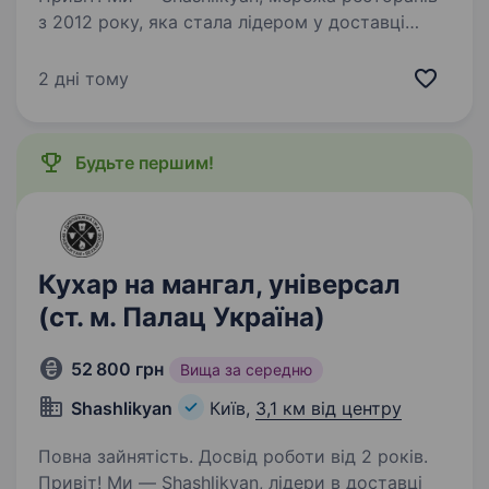
з 2012 року, яка стала лідером у доставці
смачного шашлику та східної кухні в Києві.
Ми не просто готуємо їжу — ми створюємо
2 дні тому
атмосферу свята смаку і радості для наших…
Будьте першим!
Кухар на мангал, універсал
(ст. м. Палац Україна)
52 800 грн
Вища за середню
Shashlikyan
Київ,
3,1 км від центру
Повна зайнятість. Досвід роботи від 2 років.
Привіт! Ми — Shashlikyan, лідери в доставці