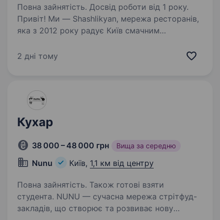
Повна зайнятість. Досвід роботи від 1 року.
Привіт! Ми — Shashlikyan, мережа ресторанів,
яка з 2012 року радує Київ смачним
шашликом та стравами східної кухні. Ми —
лідери у своїй сфері доставки, і щоквартально
2 дні тому
демонструємо стабільне зростання. Наш
секрет —…
Кухар
38 000 – 48 000 грн
Вища за середню
Nunu
Київ,
1,1 км від центру
Повна зайнятість. Також готові взяти
студента. NUNU — сучасна мережа стрітфуд-
закладів, що створює та розвиває нову