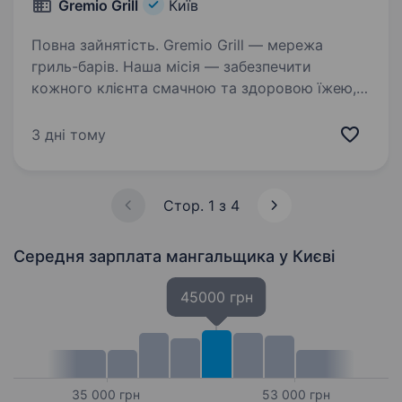
Gremio Grill
Київ
Повна зайнятість. Gremio Grill — мережа
гриль-барів. Наша місія — забезпечити
кожного клієнта смачною та здоровою їжею,
яка приготовлена на вогні. Запрошуємо
на роботу Кухар на хоспер Умови роботи:
3 дні тому
позмінний графік роботи 3/3…
Стор. 1 з 4
Середня зарплата мангальщика
у Києві
45000 грн
35 000 грн
53 000 грн