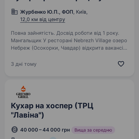
Журбенко Ю.П., ФОП
, Київ,
12,0 км від центру
Повна зайнятість. Досвід роботи від 1 року.
Мангальщик У ресторані Nebrezh Village озеро
Небреж (Осокорки, Чавдар) відкрита вакансія
для кухаря гарячого процесу. Досвід роботи
ідеального кандидата — від 1 року (тобто для
3 дні тому
нас бажано знайти людину, яка вже…
Кухар на хоспер (ТРЦ
"Лавіна")
40 000 – 44 000 грн
Вища за середню