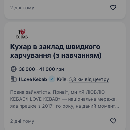
щодня створює дивовижну їжу, яка надихає і
2 дні тому
об'єднує людей. Якщо ти цінуєш щирість,…
Кухар в заклад швидкого
харчування (з навчанням)
38 000 – 41 000 грн
I Love Kebab
Київ,
5,3 км від центру
Повна зайнятість. Привіт, ми «Я ЛЮБЛЮ
КЕБАБ/I LOVE KEBAB» — національна мережа,
яка працює з 2017- го року, на даний момент
ми вже у 45-ти містах України з 100+
смачними локаціями, в команду шукаємо
2 дні тому
кухаря! Від мережі: чітке та структуроване…