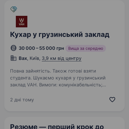
Кухар у грузинський заклад
30 000 – 55 000 грн
Вища за середню
Вах
, Київ,
3,9 км від центру
Повна зайнятість. Також готові взяти
студента. Шукаємо кухаря у грузинський
заклад VAH. Вимоги: комунікабельність;
відповідальність; охайність; відкриття/
закриття зміни. Ми пропонуємо: Своєчасну
2 дні тому
виплату заробітної плати. Зміна 1500 грн + %.
…
Резюме — перший крок
до