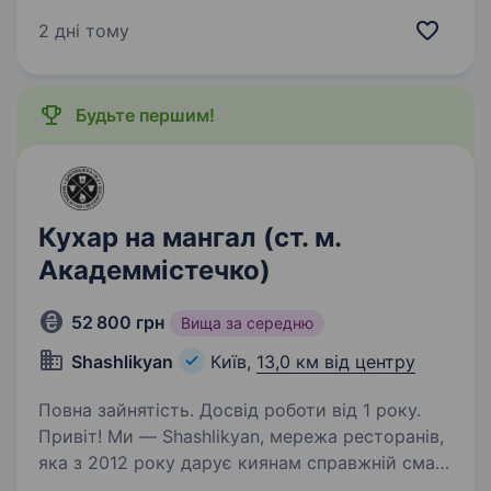
стрітфуд культуру в Україні. Ми готуємо
світові бестселери стрітфуду — шаурму
2 дні тому
та бургери, та готуємося розширювати меню
новими напрямками. Прагнемо…
Будьте першим!
Кухар на мангал (ст. м.
Академмістечко)
52 800 грн
Вища за середню
Shashlikyan
Київ,
13,0 км від центру
Повна зайнятість. Досвід роботи від 1 року.
Привіт! Ми — Shashlikyan, мережа ресторанів,
яка з 2012 року дарує киянам справжній смак
шашлику та східної кухні. Наша команда