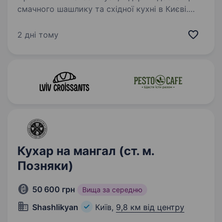
смачного шашлику та східної кухні в Києві.
Якщо ти любиш готувати на мангалі і хочеш
стати частиною дружньої команди, яка цінує
2 дні тому
якість та атмосферу, ми запрошуємо тебе…
Кухар на мангал (ст. м.
Позняки)
50 600 грн
Вища за середню
Shashlikyan
Київ,
9,8 км від центру