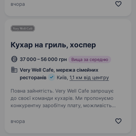
Кухарів з різних процесів : Кухаря ГП, ХП,
вчора
кондитера Умови роботи: графік роботи
змінний обговорюється…
Кухар на гриль, хоспер
37 000 – 56 000 грн
Вища за середню
Very Well Cafe, мережа сімейних
ресторанів
Київ,
1,1 км від центру
Повна зайнятість. Very Well Cafe запрошує
до своєї команди кухарів. Ми пропонуємо
конкурентну заробітну плату, можливість
професійного зростання та розвитку, дружню
атмосферу в колективі та можливість
вчора
отримати додаткові бонуси Розглянемо…