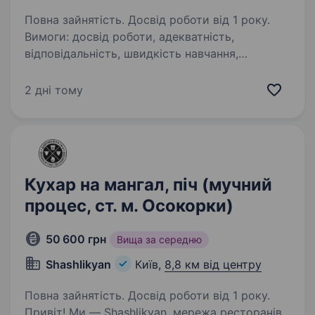
Повна зайнятість. Досвід роботи від 1 року.
Вимоги: досвід роботи, адекватність,
відповідальність, швидкість навчання,
швидкість роботи, чесність. Бажання
розвитку. Робота у команді. Обов’язки:
2 дні тому
приготування продукту, дотримуватися
чистоти та порядку…
Кухар на мангал, піч (мучний
процес, ст. м. Осокорки)
50 600 грн
Вища за середню
Shashlikyan
Київ,
8,8 км від центру
Повна зайнятість. Досвід роботи від 1 року.
Привіт! Ми — Shashlikyan, мережа ресторанів