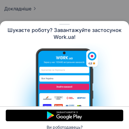
Докладніше
Шукаєте роботу? Завантажуйте застосунок
Work.ua!
Українська
Ресурси
Контакти
Про нас
Кар’єра
Новини Work.ua
Допомога
Умови використання
Роботодавцю
Ви роботодавець?