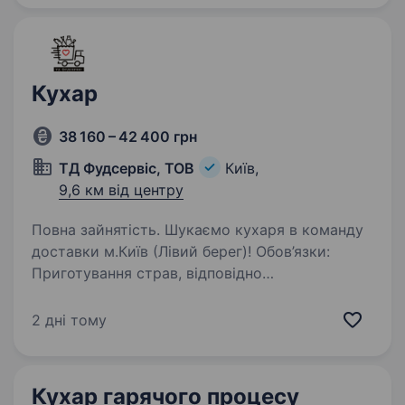
Кухар
38 160 – 42 400 грн
ТД Фудсервіс, ТОВ
Київ,
9,6 км від центру
Повна зайнятість. Шукаємо кухаря в команду
доставки м.Київ (Лівий берег)! Обов’язки:
Приготування страв, відповідно
до технологічних карт. Комплектація
та контроль якості замовлень перед
2 дні тому
передачею на доставку. Контроль термінів…
Кухар гарячого процесу