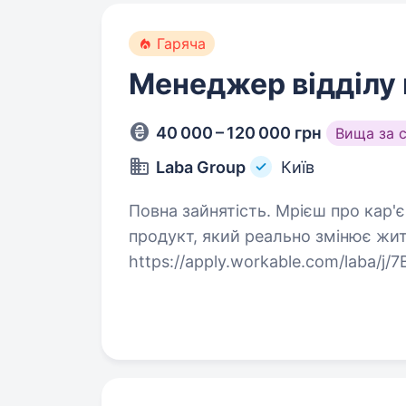
Гаряча
Менеджер відділу
40 000 – 120 000 грн
Вища за 
Laba Group
Київ
Повна зайнятість. Мрієш про кар'єру в продажах і хочеш продавати
продукт, який реально змінює жи
https://apply.workable.com/laba/j/
utm_source=work.ua&utm_medium