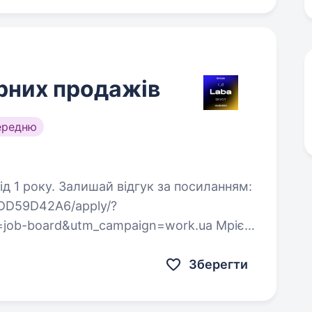
рних продажів
ередню
к за посиланням:
/4DD59D42A6/apply/?
job-board&utm_campaign=work.ua Мрієш
родавати продукт, який реально…
Зберегти