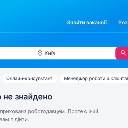
Знайти
вакансії
Роз
Онлайн-консультант
Менеджер роботи з клієнт
ю не знайдено
 прихована роботодавцем. Проте є інші
вам підійти.