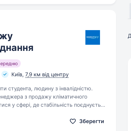
ажу
Д
аднання
середню
Київ,
7,9 км від центру
яти студента, людину з інвалідністю.
неджера з продажу кліматичного
ся у сфері, де стабільність поєднується
ють значення — ця вакансія для тебе!
Зберегти