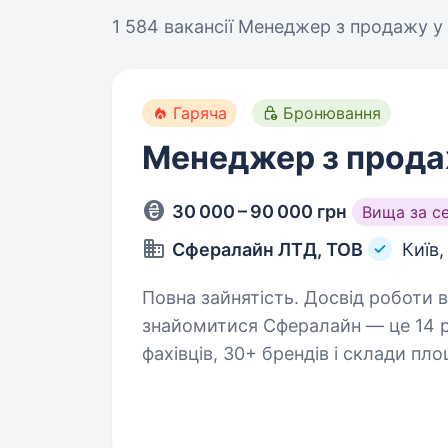
1 584 вакансії
Менеджер з продажу у 
Гаряча
Бронювання
Менеджер з прода
30 000 – 90 000 грн
Вища за с
Сфералайн ЛТД, ТОВ
Київ
Повна зайнятість. Досвід роботи від 1
знайомитися Сфералайн — це 14 ро
фахівців, 30+ брендів і склади пл
ми щодня підтверджуємо це серві
Ми займаємося…