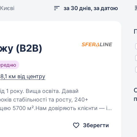
Києві
за 30 днів, за датою
жу (B2B)
ередню
,
8,1 км від центру
 року. Вища освіта. Давай
ків стабільності та росту, 240+
ощею 5700 м².Нам довіряють клієнти — і
сом, якістю та надійною співпрацею.
Зберегти