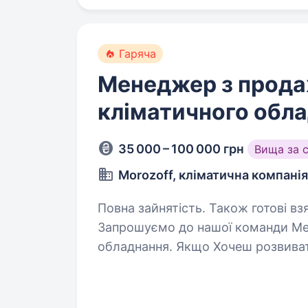
Гаряча
Менеджер з прод
кліматичного обл
35 000 – 100 000 грн
Вища за 
Morozoff, кліматична компанія
Повна зайнятість. Також готові вз
Запрошуємо до нашої команди Ме
обладнання. Якщо Хочеш розвивати
з новими викликами, а твої дії ма
Якщо у тебе…