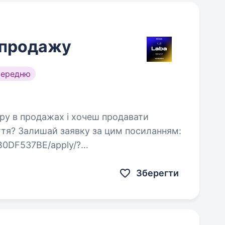
 продажу
середню
ття? Залишай заявку за цим посиланням:
7B0DF537BE/apply/?
=job-board&utm_campaign=work.ua…
Зберегти