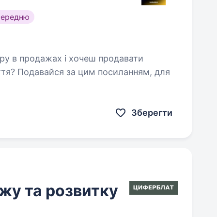
середню
ття? Подавайся за цим посиланням, для
2457899AD9/apply/ А правда,
Зберегти
жу та розвитку