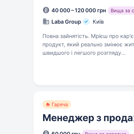
40 000 – 120 000 грн
Вища за 
Laba Group
Київ
Повна зайнятість. Мрієш про кар'єру в продажах і хочеш продавати
продукт, який реально змінює жи
швидшого і легшого розгляду
https://apply.workable.com/laba/j/
що в креативі…
Гаряча
Менеджер з прода
60 000 грн