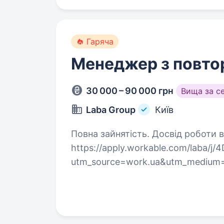
Гаряча
Менеджер з повто
30 000 – 90 000 грн
Вища за с
Laba Group
Київ
Повна зайнятість. Досвід роботи від 1 року. Залишай відгу
https://apply.workable.com/laba/j
utm_source=work.ua&utm_medium=
про кар'єру в продажах і хочеш п