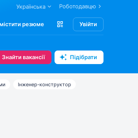
Роботодавцю
Українська
містити
резюме
Увійти
Знайти вакансії
Підібрати
ами
Інженер-конструктор