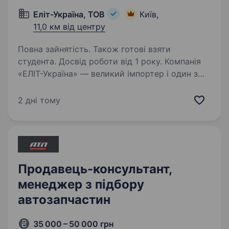
Еліт-Україна, ТОВ
Київ,
11,0 км від центру
Повна зайнятість. Також готові взяти
студента. Досвід роботи від 1 року. Компанія
«ЕЛІТ-Україна» — великий імпортер і один з
лідерів ринку запасних частин для легкових
автомобілів, комерційного транспорту і
2 дні тому
мотоциклів, а також обладнання для СТО.
В Україні компанія динамічно розвивається…
Продавець-консультант,
менеджер з підбору
автозапчастин
35 000 – 50 000 грн