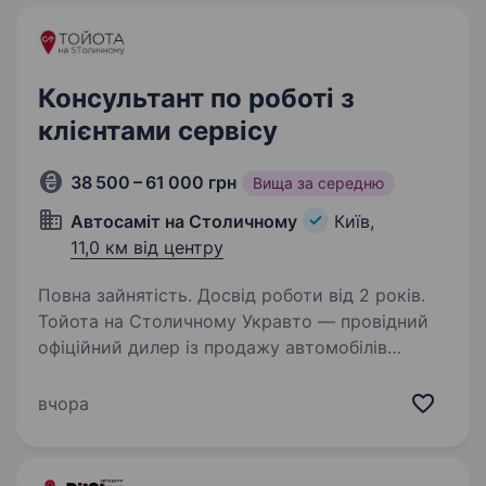
доводимо:…
Консультант по роботі з
клієнтами сервісу
38 500 – 61 000 грн
Вища за середню
Автосаміт на Столичному
Київ,
11,0 км від центру
Повна зайнятість. Досвід роботи від 2 років.
Тойота на Столичному Укравто — провідний
офіційний дилер із продажу автомобілів
в Україні, заснований 25 грудня 2008 року
у Києві. Ми динамічно розвиваємося
вчора
та активно розширюємо свої можливості,
тому зараз шукаємо…