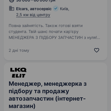
30 000 – 60 000 грн
Elcars, автосервіс
Київ,
2,5 км від центру
Повна зайнятість. Також готові взяти
студента. Твій шанс почати кар'єру
МЕНЕДЖЕРА З ПІДБОРУ ЗАПЧАСТИН з нуля!
ELCARS — один з 5 наших СТО,
це автомобільний сервіс нового покоління,
2 дні тому
бо ми не просто працюємо, ми поєднуємо
мрію, покликання, можливість карєрного…
Менеджер, менеджерка з
підбору та продажу
автозапчастин (інтернет-
магазин)