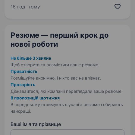
України Це дилер спецтехніки та єдиний
16 год. тому
ексклюзивний представник бренду HIDROMEK,
а також представник…
Резюме — перший крок
до
нової роботи
Не більше 3 хвилин
Щоб створити та розмістити ваше
резюме.
Приватність
Розміщуйте анонімно, і ніхто вас не впізнає.
Прозорість
Дізнавайтеся, які компанії переглядали ваше резюме.
8 пропозицій щотижня
В середньому отримують шукачі з резюме і обирають
найкращі.
Ваші ім'я та прізвище