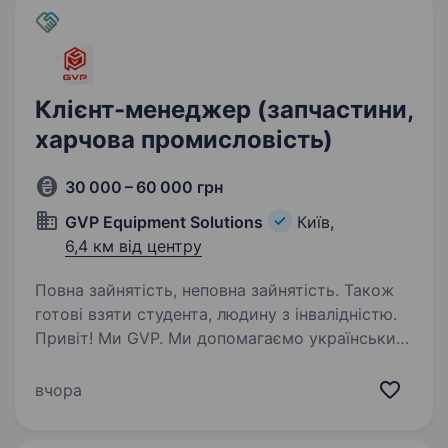
Клієнт-менеджер (запчастини,
харчова промисловість)
30 000 – 60 000 грн
GVP Equipment Solutions
Київ,
6,4 км від центру
Повна зайнятість, неповна зайнятість. Також
готові взяти студента, людину з інвалідністю.
Привіт! Ми GVP. Ми допомагаємо українським
виробництвам розвиватись, реалізовуючи
складні виробничі рішення. І дуже часто для
вчора
підвищення ефективності підприємства
не потрібно будувати нову виробничу лінію,