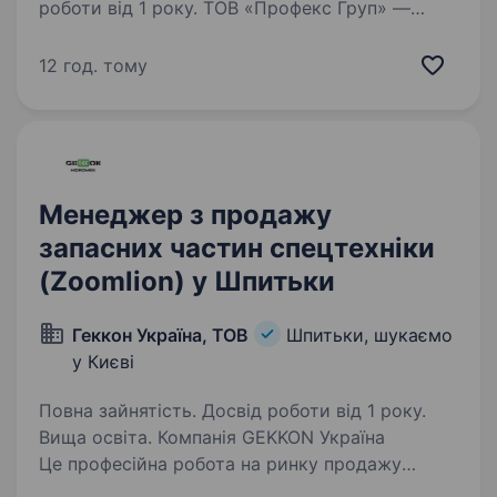
роботи від 1 року. ТОВ «Профекс Груп» —
один із провідних українських імпортерів
та дистриб’юторів мастильних матеріалів,
12 год. тому
технічних рідин, автохімії, автоаксесуарів
та автозапчастин. Ми постійно розширюємо
команду та шукаємо менеджера,…
Менеджер з продажу
запасних частин спецтехніки
(Zoomlion) у Шпитьки
Геккон Україна, ТОВ
Шпитьки, шукаємо
у Києві
Повна зайнятість. Досвід роботи від 1 року.
Вища освіта. Компанія GEKKON Україна
Це професійна робота на ринку продажу
та обслуговування техніки по ВСІЙ території