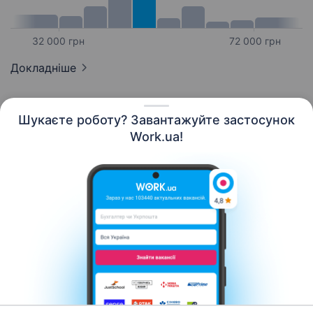
32 000 грн
72 000 грн
Докладніше
Шукаєте роботу? Завантажуйте застосунок
Work.ua!
Українська
Ресурси
Контакти
Про нас
Кар’єра
Новини Work.ua
Допомога
Умови використання