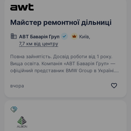
а достатньо…
Майстер ремонтної дільниці
АВТ Баварія Груп
Київ,
7,7 км від центру
Повна зайнятість. Досвід роботи від 1 року.
Вища освіта. Компанія «АВТ Баварія Груп» —
офіційний представник BMW Group в Україні.
До переліку автомобільних марок компанії
входять бренди BMW, MINI, INEOS, Rolls-Royce,
вчора
Aston Martin, а також мотоцикли BMW. Наша
компанія…