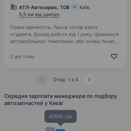
АТЛ-Автосервіс, ТОВ
Київ,
5,5 км від центру
Повна зайнятість. Також готові взяти
студента. Досвід роботи від 1 року. Цікавишся
автомобільною тематикою, або хочеш почати
розбиратись в автотемі? Тоді тобі до нас!
У зв’язку з розширенням штату та відкриттям
2 дні тому
нових об'єктів, компанія АТЛ-Автосервіс
запрошує на роботу продавця-консультанта…
Стор. 1 з 4
Середня зарплата менеджера по подбору
автозапчастей
у Києві
47500 грн