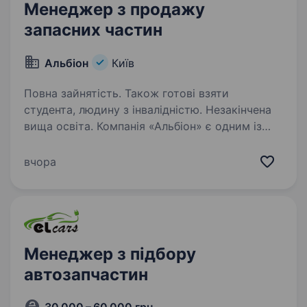
Менеджер з продажу
запасних частин
Альбіон
Київ
Повна зайнятість. Також готові взяти
студента, людину з інвалідністю. Незакінчена
вища освіта. Компанія «Альбіон» є одним із
найбільших дилерів сільськогосподарської
техніки в Україні — займає перше місце
вчора
за обсягом продажу та обслуговування таких
брендів як Deutz Fahr, Kverneland, Great Plains,
DANA SPICER,…
Менеджер з підбору
автозапчастин