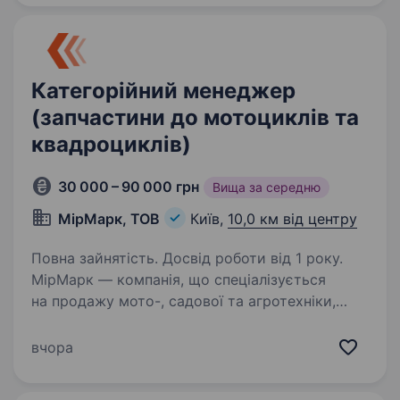
Категорійний менеджер
(запчастини до мотоциклів та
квадроциклів)
30 000 – 90 000 грн
Вища за середню
МірМарк, ТОВ
Київ,
10,0 км від центру
Повна зайнятість. Досвід роботи від 1 року.
МірМарк — компанія, що спеціалізується
на продажу мото-, садової та агротехніки,
а також запчастин і комплектуючих, запрошує
до команди Категорійного менеджера.
вчора
Шукаємо спеціаліста, який знає ринок
запчастин, вміє…