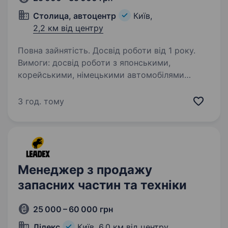
Столица, автоцентр
Київ,
2,2 км від центру
Повна зайнятість. Досвід роботи від 1 року.
Вимоги: досвід роботи з японськими,
корейськими, німецькими автомобілями
понад 2 роки. Умови роботи: графік роботи
з 9:00 до 18:00, Сб, Нд — вихідні. офіційне
3 год. тому
працевлаштування. Чекаємо тільки
на телефонні…
Менеджер з продажу
запасних частин та техніки
25 000 – 60 000 грн
Лідекс
Київ,
6,0 км від центру