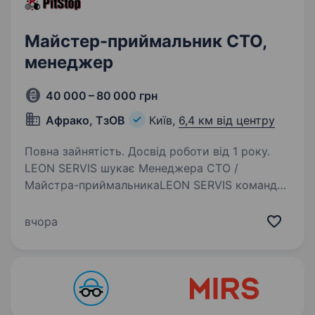
Майстер-приймальник СТО,
менеджер
40 000 – 80 000 грн
Афрако, ТзОВ
Київ,
6,4 км від центру
Повна зайнятість. Досвід роботи від 1 року.
LEON SERVIS шукає Менеджера СТО /
Майстра-приймальникаLEON SERVIS команда
професіоналів, яка цінує якісний сервіс,
чесність та довіру клієнтів. Зараз
вчора
ми розширюємо команду та шукаємо
менеджера, який стане ключовою…