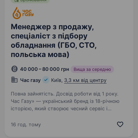
Менеджер з продажу,
спеціаліст з підбору
обладнання (ГБО, СТО,
польська мова)
40 000 – 80 000 грн
Вища за середню
Час газу
Київ,
3,3 км від центру
Повна зайнятість. Досвід роботи від 1 року.
Час Газу» — український бренд із 18-річною
історією, який створює чесний сервіс і
допомагає водіям економити. Ми встановили
десятки тисяч ГБО по всій Україні,
16 год. тому
обслуговуємо сотні тисяч клієнтів і щодня