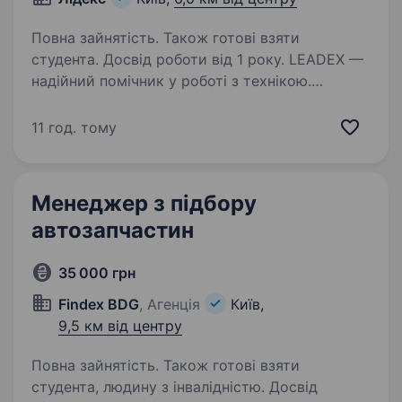
Повна зайнятість. Також готові взяти
студента. Досвід роботи від 1 року. LEADEX —
надійний помічник у роботі з технікою.
Ми допомагаємо клієнтам прийти
до ефективного використання й оптимізації
11 год. тому
машин у виробничих процесах! Компанію було
засновано у 2014 році й сьогодні ми одні
з найвідоміших…
Менеджер з підбору
автозапчастин
35 000 грн
Findex BDG
, Агенція
Київ,
9,5 км від центру
Повна зайнятість. Також готові взяти
студента, людину з інвалідністю. Досвід