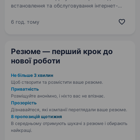
встановлення та обслуговування інтернет-
мереж на різних об'єктах. Робота підійде
як досвідченим професіоналам, так і
6 год. тому
новачкам, які бажають здобути нові навички
в сучасній сфері…
Резюме — перший крок
до
нової роботи
Не більше 3 хвилин
Щоб створити та розмістити ваше
резюме.
Приватність
Розміщуйте анонімно, і ніхто вас не впізнає.
Прозорість
Дізнавайтеся, які компанії переглядали ваше резюме.
8 пропозицій щотижня
В середньому отримують шукачі з резюме і обирають
найкращі.