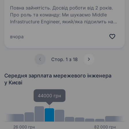
Повна зайнятість. Досвід роботи від 2 років.
Про роль та команду: Ми шукаємо Middle
Infrastructure Engineer, який/яка підсилить наш
ІТ-напрямок. У зв’язку з переїздом в новий
офіс та виокремленням проєкту, ми формуємо
вчора
нову команду для обслуговування
внутрішньої…
Стор. 1 з 18
Середня зарплата мережевого інженера
у Києві
44000 грн
26 000 грн
82 000 грн