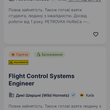
Повна зайнятість. Також готові взяти
студента, людину з інвалідністю. Досвід
роботи від 1 року. PETROVKA HoReCa —
компанія, що забезпечує кав’ярні, ресторани,
фуд-корти та офіси одноразовим посудом,
упаковкою та іншими HoReCa товарами.
Ми постійно вдосконалюємо внутрішні
процеси та забезпечуємо безперебійну…
Гаряча
Бронювання
Flight Control Systems
Engineer
Дикі Шершні (Wild Hornets)
Київ
Повна зайнятість. Також готові взяти людину з