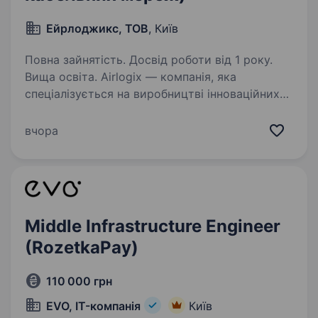
Ейрлоджикс, ТОВ
, Київ
Повна зайнятість. Досвід роботи від 1 року.
Вища освіта. Аirlogix — компанія, яка
спеціалізується на виробництві інноваційних
продуктів у сфері безпілотних літальних
апаратів (БПЛА). Зараз наше головне
вчора
завдання — це найскоріша перемога України,
саме тому ми шукаємо талановитих…
Middle Infrastructure Engineer
(RozetkaPay)
110 000 грн
EVO, IT-компанія
Київ