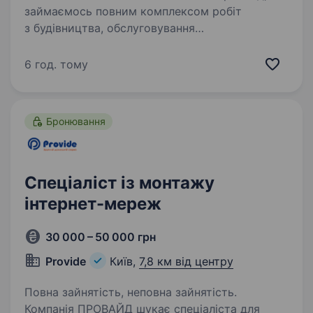
займаємось повним комплексом робіт
з будівництва, обслуговування
телекомунікаційних мереж та ліній зв’язку.
Серед наших клієнтів є лідери
6 год. тому
телекомунікаційного ринку, такі як Київстар.
На сьогоднішній…
Бронювання
Спеціаліст із монтажу
інтернет-мереж
30 000 – 50 000 грн
Provide
Київ,
7,8 км від центру
Повна зайнятість, неповна зайнятість.
Компанія ПРОВАЙД шукає спеціаліста для