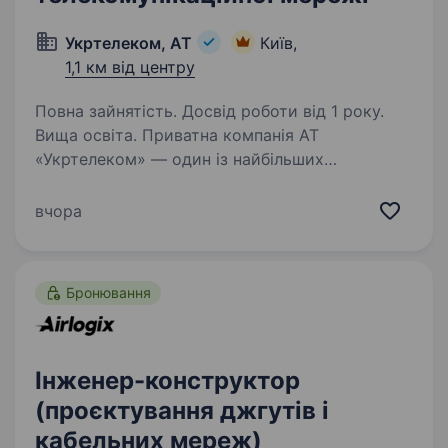
Укртелеком, АТ
Київ,
1,1 км від центру
Повна зайнятість. Досвід роботи від 1 року.
Вища освіта. Приватна компанія АТ
«Укртелеком» — один із найбільших
телекомунікаційних операторів України.
Ми забезпечуємо наших клієнтів надійним
вчора
інтернетом та сучасними цифровими
послугами. Наша діяльність має стратегічне…
Бронювання
Інженер-конструктор
(проєктування джгутів і
кабельних мереж)