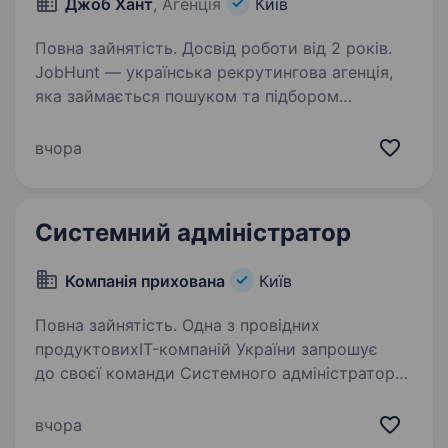
Джоб Хант
, Агенція
Київ
Повна зайнятість. Досвід роботи від 2 років.
JobHunt — українська рекрутингова агенція,
яка займається пошуком та підбором
кандидатів. Зараз ми в пошуку мережевого
інженера для компанії, яка вже доволі
вчора
тривалий термін працює в Україні, створюючи
інноваційні…
Системний адміністратор
Компанія прихована
Київ
Повна зайнятість. Одна з провідних
продуктовихIT-компаній України запрошує
до своєї команди Системного адміністратора!
Ваші основні завдання: Адміністрування та
підтримка Active Directory, Group Policy,
вчора
Windows 10/11 і Windows…