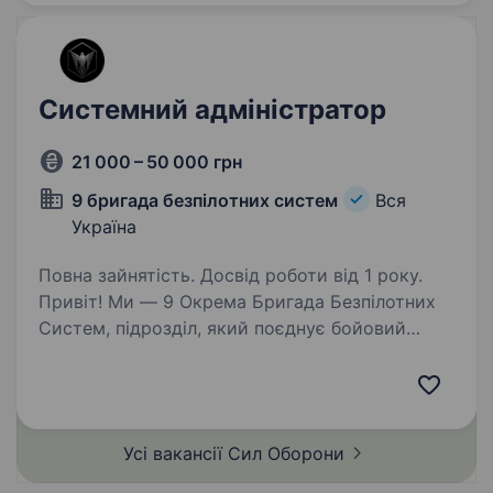
Системний адміністратор
21 000 – 50 000 грн
9 бригада безпілотних систем
Вся
Україна
Повна зайнятість. Досвід роботи від 1 року.
Привіт! Ми — 9 Окрема Бригада Безпілотних
Систем, підрозділ, який поєднує бойовий
досвід із сучасними технологіями безпілотної
авіації. Наша місія — забезпечувати точну
розвідку та ефективні удари по ворогу,
використовуючи…
Усі вакансії Сил
Оборони