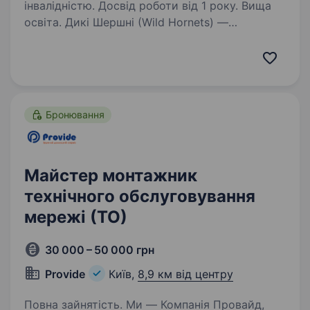
інвалідністю. Досвід роботи від 1 року. Вища
освіта. Дикі Шершні (Wild Hornets) —
українська miltech-компанія, що створює
ефективні дрони, які щодня працюють
на фронті. Наші системи використовуються
підрозділами ЗСУ для протидії ворожим
безпілотникам та захисту інфраструктури…
Бронювання
Майстер монтажник
технічного обслуговування
мережі (ТО)
30 000 – 50 000 грн
Provide
Київ,
8,9 км від центру
Повна зайнятість. Ми — Компанія Провайд,