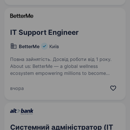
IT Support Engineer
BetterMe
Київ
Повна зайнятість. Досвід роботи від 1 року.
About us: BetterMe — a global wellness
ecosystem empowering millions to become
better — physically, mentally, and emotionally.
We build what makes people better and keep
вчора
challenging ourselves to inspire others.…
Системний адміністратор (IT