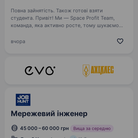
Повна зайнятість. Також готові взяти
студента. Привіт! Ми — Space Profit Team,
команда, яка активно росте, тому шукаємо
Office System Administrator — людину, яка
допоможе забезпечити стабільну роботу
вчора
офісної інфраструктури та стане першою
точкою контакту для…
Мережевий інженер
45 000 – 60 000 грн
Вища за середню