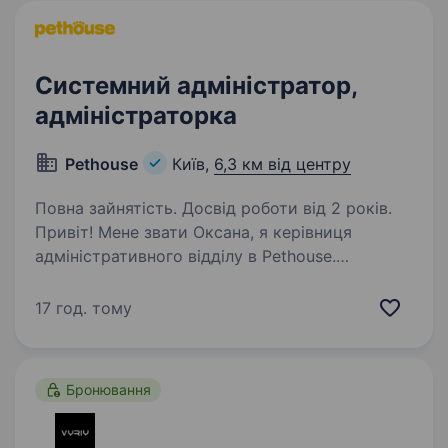
Системний адміністратор,
адміністраторка
Pethouse
Київ,
6,3 км від центру
Повна зайнятість. Досвід роботи від 2 років.
Привіт! Мене звати Оксана, я керівниця
адміністративного відділу в Pethouse.
Ми активно зростаємо та розвиваємося, тому
я шукаю у свою команду системного
17 год. тому
адміністратора (-ку), який (-а) допоможе
підтримувати й розвивати…
Бронювання