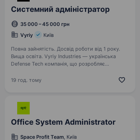
Системний адміністратор
35 000 – 45 000 грн
Vyriy
Київ
Повна зайнятість. Досвід роботи від 1 року.
Вища освіта. Vyriy Industries — українська
Defense Tech компанія, що розробляє
та серійно виробляє автономні системи для
роботи в реальних бойових умовах для понад
19 год. тому
200 підрозділів Сил оборони України.
Ми створюємо технології,…
Office System Administrator
Space Profit Team
, Київ