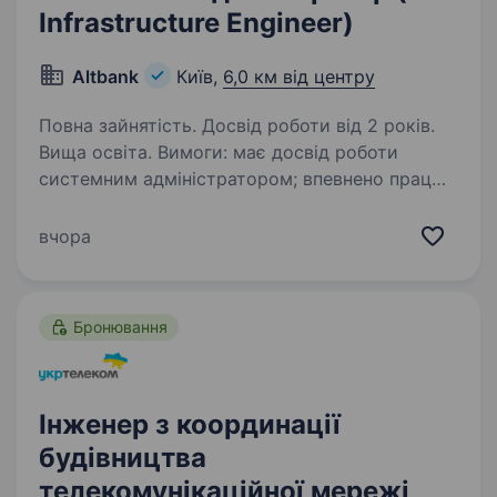
Infrastructure Engineer)
Altbank
Київ,
6,0 км від центру
Повна зайнятість. Досвід роботи від 2 років.
Вища освіта. Вимоги: має досвід роботи
системним адміністратором; впевнено працює
з Windows Server / RHEL Linux; має досвід
роботи з віртуалізацією (VMware vSphere /
вчора
ESXi); розуміє принципи роботи мереж
(TCP/IP,…
Бронювання
Інженер з координації
будівництва
телекомунікаційної мережі