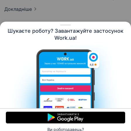
Докладніше
Шукаєте роботу? Завантажуйте застосунок
Work.ua!
Українська
Ресурси
Контакти
Про нас
Кар’єра
Новини Work.ua
Допомога
Умови використання
Роботодавцю
Ви роботодавець?