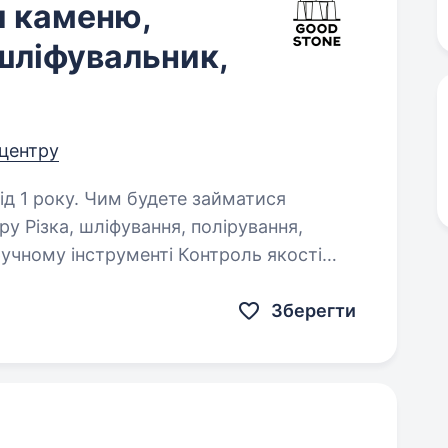
и каменю,
 шліфувальник,
 центру
дете займатися
вання,
виробу на кожному етапі обробки Виконання замовлень…
Зберегти