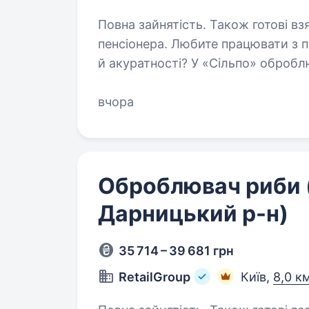
Повна зайнятість. Також готові вз
пенсіонера. Любите працювати з продуктом, що потребує точності
й акуратності? У «Сільпо» оброб
довіряють. Що потрібно робити Обробляти рибу згідно зі стандартами
Підтримувати санітарний…
вчора
Оброблювач риби (
Дарницький р-н)
35 714 – 39 681 грн
RetailGroup
Київ,
8,0 к