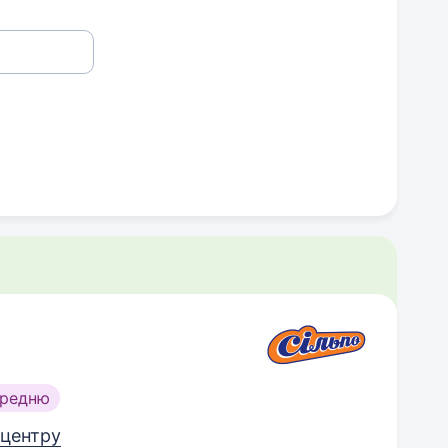
ередню
д центру