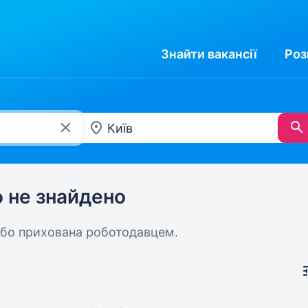
Знайти
вакансії
Роз
ю не знайдено
або прихована роботодавцем.