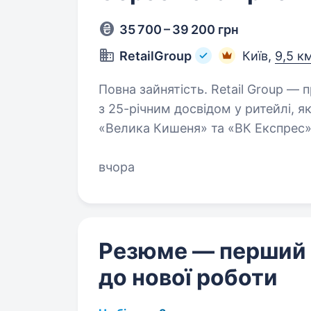
35 700 – 39 200 грн
RetailGroup
Київ,
9,5 к
Повна зайнятість. Retail Group — провідний торговельний холдинг України
з 25-річним досвідом у ритейлі,
«Велика Кишеня» та «ВК Експрес».
загальною площею понад 160 000
вчора
Резюме — перший
до нової роботи