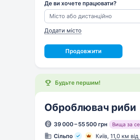
Де ви хочете працювати?
Додати місто
Продовжити
Будьте першим!
Оброблювач риби
39 000 – 55 500 грн
Вища за с
Сільпо
Київ,
11,0 км ві