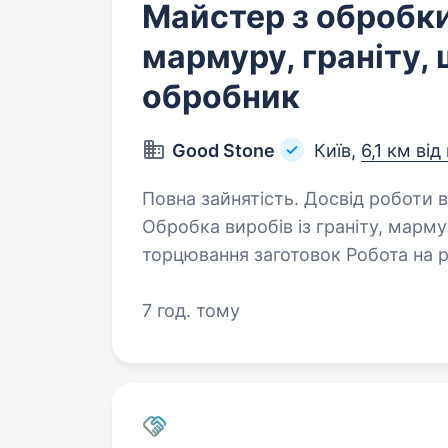
Майстер з обробк
мармуру, граніту,
обробник
Good Stone
Київ,
6,1 км від
Повна зайнятість. Досвід роботи від 1 року. Чим бу
Обробка виробів із граніту, мармуру Різка, шліфування, поліру
торцювання заготовок Робота на ручному інструменті Контроль якості
7 год. тому