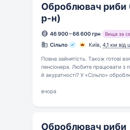
Оброблювач риби 
р-н)
46 900 – 66 600 грн
Вища за с
Сільпо
Київ,
4,1 км від
Повна зайнятість. Також готові вз
пенсіонера. Любите працювати з продуктом, що потребує точності
й акуратності? У «Сільпо» оброб
довіряють. Що потрібно робити Обробляти рибу згідно зі стандартами
Підтримувати санітарний…
вчора
Оброблювач риби