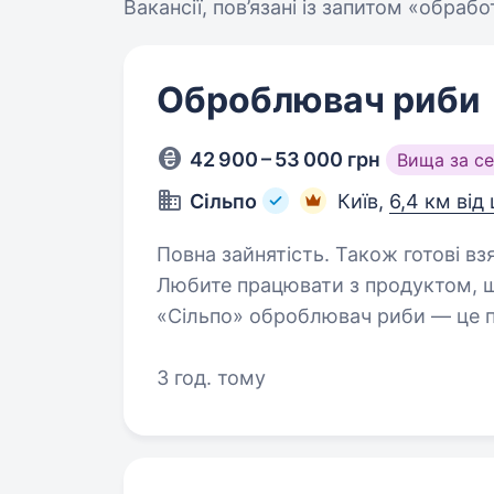
Вакансії, пов’язані із запитом «обраб
Оброблювач риби
42 900 – 53 000 грн
Вища за с
Сільпо
Київ,
6,4 км від
Повна зайнятість. Також готові вз
Любите працювати з продуктом, щ
«Сільпо» оброблювач риби — це п
Що потрібно робити Обробляти рибу згідно зі стандартами Підтримувати
санітарний…
3 год. тому