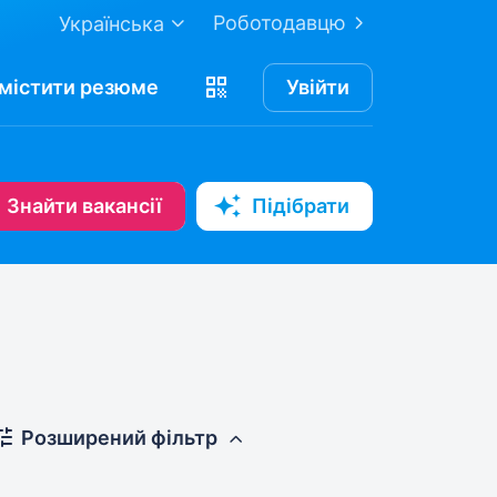
Роботодавцю
Українська
містити
резюме
Увійти
Знайти вакансії
Підібрати
Розширений фільтр