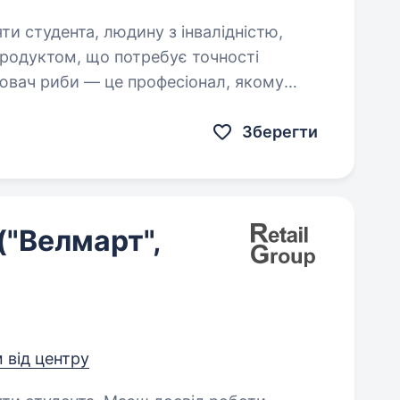
яти студента, людину з інвалідністю,
лювач риби — це професіонал, якому
Зберегти
"Велмарт",
м від центру