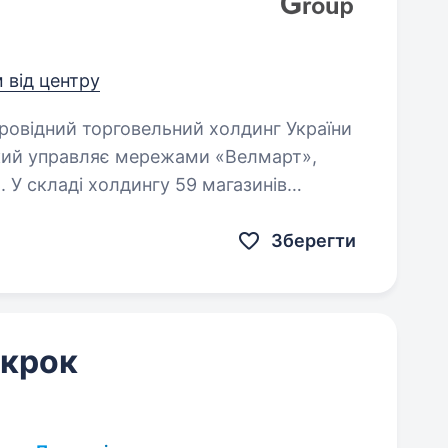
м від центру
 який управляє мережами «Велмарт»,
 У складі холдингу 59 магазинів
…
Зберегти
 крок