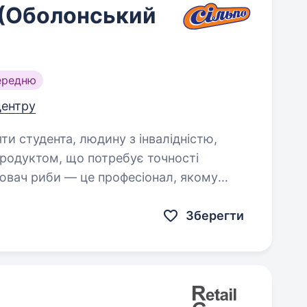
(Оболонський
ередню
 центру
яти студента, людину з інвалідністю,
лювач риби — це професіонал, якому
Зберегти