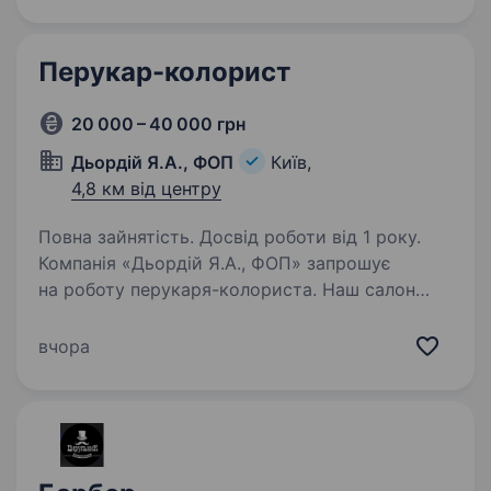
та маєте досвід роботи, тоді ця вакансія-
Ваша! Умови праці : Пропонуємо графік…
Перукар-колорист
20 000 – 40 000 грн
Дьордій Я.А., ФОП
Київ,
4,8 км від центру
Повна зайнятість. Досвід роботи від 1 року.
Компанія «Дьордій Я.А., ФОП» запрошує
на роботу перукаря-колориста. Наш салон
краси розташований у місті Київ. Ми шукаємо
відповідальну, творчу та енергійну людину, яка
вчора
хоче розвиватися в даній сфері. Ми готові…