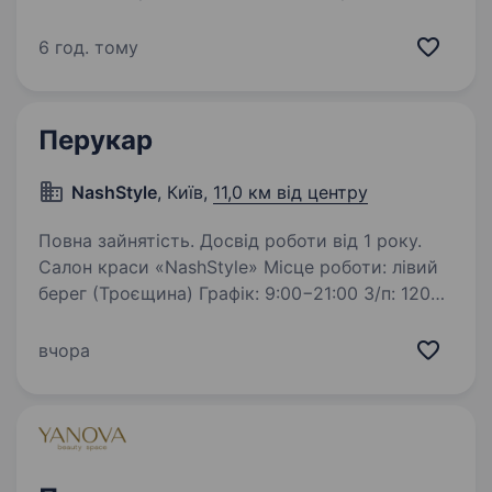
серцем. У тебе руки, що малюють красу, і
серце, яке говорить на мові кольору? Кого
6 год. тому
шукаємо? Майстра кольору, Людину, яка вміє
не лише влучити у тон,…
Перукар
NashStyle
, Київ,
11,0 км від центру
Повна зайнятість. Досвід роботи від 1 року.
Салон краси «NashStyle» Місце роботи: лівий
берег (Троєщина) Графік: 9:00−21:00 З/п: 1200
грн/зміна на перший місяць (з подальшим
переходом на %) Обов’язки: Проведення всіх
вчора
видів стрижок та укладань волосся…