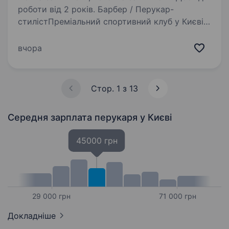
роботи від 2 років. Барбер / Перукар-
стилістПреміальний спортивний клуб у Києві
запрошує до своєї команди професійного
перукаря-стиліста, який цінує високий рівень
вчора
сервісу, любить свою справу та прагне
будувати довгострокову співпрацю…
Стор. 1 з 13
Середня зарплата перукаря
у Києві
45000 грн
29 000 грн
71 000 грн
Докладніше