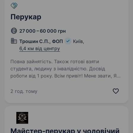
Перукар
27 000 – 60 000 грн
Трошин С.П., ФОП
Київ,
6,4 км від центру
Повна зайнятість. Також готові взяти
студента, людину з інвалідністю. Досвід
роботи від 1 року. Всім привіт! Мене звати, Яна
і я дуже ТЕРМІНОВО! Шукаємо перукаря.
Ми студія краси, що не стоїть на місці
2 год. тому
та рухається вперед у професійному
напрямку. Маємо немалу базу клієнтів,
та постійно залучаємо нових. Лояльне…
Майстер-перукар у чоловічий