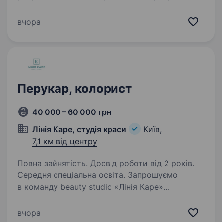
Володіння базовими техніками стрижки
(короткі, середні та подовжені стрижки).
вчора
Вміння користуватися бритвою з лезом.
Прошу не турбувати початківцям та тим хто в
цій сфері…
Перукар, колорист
40 000 – 60 000 грн
Лінія Каре, студія краси
Київ,
7,1 км від центру
Повна зайнятість. Досвід роботи від 2 років.
Середня спеціальна освіта. Запрошуємо
в команду beauty studio «Лінія Каре»
перукаря-універсала, колориста. Якщо
Ви любите свою справу, виконуєте ії якісно
вчора