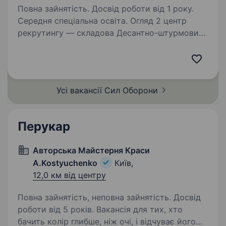
Повна зайнятість. Досвід роботи від 1 року.
Середня спеціальна освіта. Огляд 2 центр
рекрутингу — складова Десантно-штурмових
військ ЗС України, яка допомагає цивільним
особам долучитися до підрозділів ДШВ. Наша
команда складається з досвідчених
менеджерів, які пройшли службу в різних…
Усі вакансії Сил
Оборони
Перукар
Авторська Майстерня Краси
A.Kostyuchenko
Київ,
12,0 км від центру
Повна зайнятість, неповна зайнятість. Досвід
роботи від 5 років. Вакансія для тих, хто
бачить колір глибше, ніж очі, і відчуває його