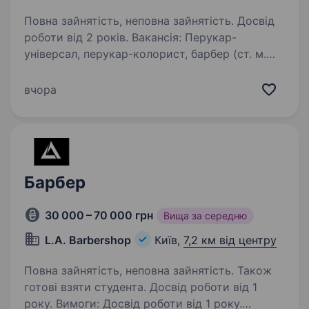
Повна зайнятість, неповна зайнятість. Досвід
роботи від 2 років. Вакансія: Перукар-
універсал, перукар-колорист, барбер (ст. м.
Славутич) Ми, салон краси OsokorNails,
шукаємо талановитого та креативного
вчора
перукаря-універсала, перукаря-колориста або
барбера для приєднання до нашої…
Барбер
30 000 – 70 000 грн
Вища за середню
L.A. Barbershop
Київ,
7,2 км від центру
Повна зайнятість, неповна зайнятість. Також
готові взяти студента. Досвід роботи від 1
року. Вимоги: Досвід роботи від 1 року.