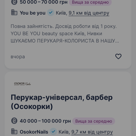
50 000 – 70 000 грн
Вища за середню
You be you
Київ,
9,1 км від центру
Повна зайнятість. Досвід роботи від 1 року.
YOU BE YOU beauty space Київ, Нивки
ШУКАЄМО ПЕРУКАРЯ-КОЛОРИСТА В НАШУ
КОМАНДУ Якщо ти любиш створювати красу,
маєш гарний смак і кайфуєш від фарбувань —
вчора
тоді саме ти нам потрібен! Вимоги: • Досвід
роботи перукарем-колористом…
Перукар-універсал, барбер
(Осокорки)
40 000 – 100 000 грн
Вища за середню
OsokorNails
Київ,
9,7 км від центру