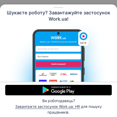
Шукаєте роботу? Завантажуйте застосунок
Work.ua!
Українська
Ресурси
Контакти
Про нас
Кар’єра
Новини Work.ua
Допомога
Умови використання
Роботодавцю
Ви роботодавець?
© 2006–2026 Work.ua. Сервіс пошуку роботи №1 в
Завантажте застосунок Work.ua: HR
для пошуку
Україні.
працівників.