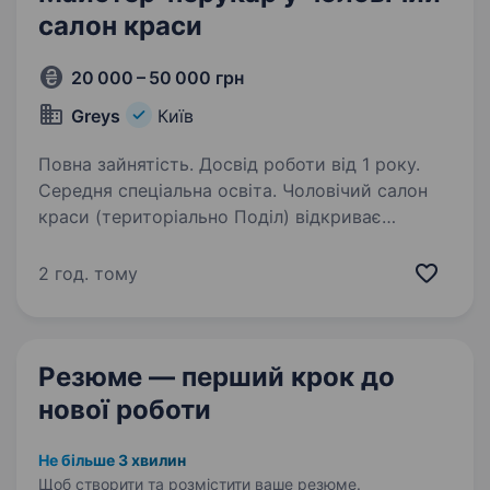
салон краси
20 000 – 50 000 грн
Greys
Київ
Повна зайнятість. Досвід роботи від 1 року.
Середня спеціальна освіта. Чоловічий салон
краси (територіально Поділ) відкриває
вакансію майстра-перукаря з чоловічих
стрижок. Наявність досвіду є обов’язковою
2 год. тому
умовою. Вимоги: досвід роботи від 1-го року,
бажані навички гоління небезпечною…
Резюме — перший крок
до
нової роботи
Не більше 3 хвилин
Щоб створити та розмістити ваше
резюме.