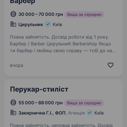
Барбер
30 000 – 70 000 грн
Вища за середню
Цирульник
Київ
Повна зайнятість. Досвід роботи від 1 року.
Барбер / Barber ЦирульниК Barbershop Якщо
ти барбер і любиш свою справу — тобі до нас.
ЦирульниК Barbershop — одна з найбільших
мереж барбершопів в Україні. Ми працюємо
вчора
з 2014 року і за цей час виросли до 21+ філії…
Перукар-стиліст
55 000 – 88 000 грн
Вища за середню
Закирнична Г.І., ФОП
, Агенція
Київ
Повна зайнятість, неповна зайнятість. Досвід