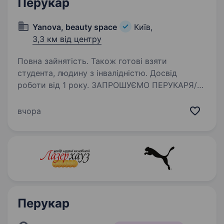
Перукар
Yanova, beauty space
Київ,
3,3 км від центру
Повна зайнятість. Також готові взяти
студента, людину з інвалідністю. Досвід
роботи від 1 року. ЗАПРОШУЄМО ПЕРУКАРЯ/
КОЛОРИСТА У BEAUTY SPACEYANOVA!
YANOVA — це простір жіночої трансформації.
вчора
Ми не просто салон краси. Ми — команда,
що допомагає жінкам відновитися зсередини
та засяяти зовні. Через турботу,…
Перукар