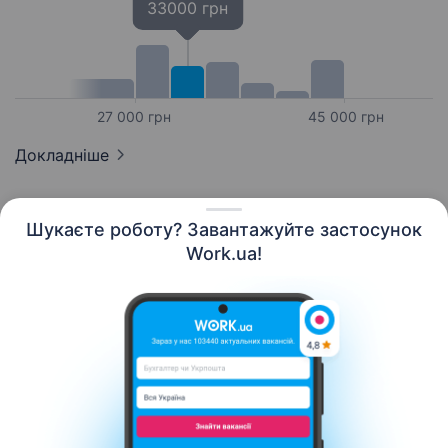
33000 грн
27 000 грн
45 000 грн
Докладніше
Шукаєте роботу? Завантажуйте застосунок
Work.ua!
Українська
Ресурси
Контакти
Про нас
Кар’єра