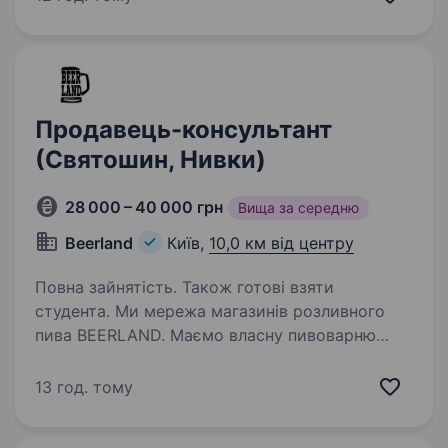
навіть, якщо в тебе немає досвіду роботи!
Що ми пропонуємо: WELCOME…
Продавець-консультант
(Святошин, Нивки)
28 000 – 40 000 грн
Вища за середню
Beerland
Київ,
10,0 км від центру
Повна зайнятість. Також готові взяти
студента. Ми мережа магазинів розливного
пива BEERLAND. Маємо власну пивоварню
та створюємо якісне пиво з найкращих
інгредієнтів. Запрошуємо в нашу команду,
13 год. тому
навіть, якщо в тебе немає досвіду роботи!
Що ми пропонуємо: WELCOME…