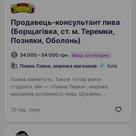
Продавець-консультант пива
(Борщагівка, ст. м. Теремки,
Позняки, Оболонь)
34 000 – 54 000 грн
Вища за середню
Пивна Лавка, мережа магазинів
Київ
Повна зайнятість. Також готові взяти
студента. Ми — «Пивна Лавка», мережа
магазинів розливного пива. Шукаємо
продавця-консультанта у нашу команду.
Що ти отримаєш: Зарплата від 34 000 до 54
13 год. тому
000 грн; Оплачуване навчання (не хвилюйся,
всьому навчимо); Роботу…