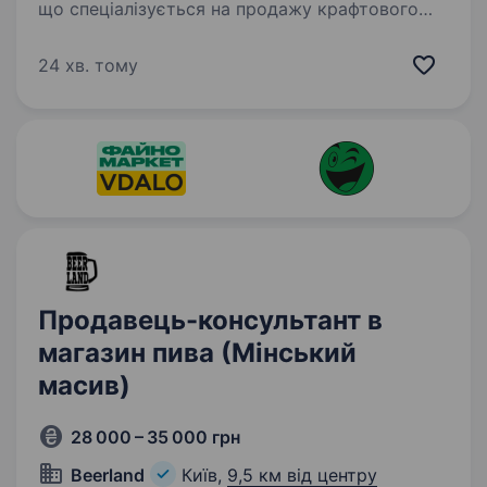
що спеціалізується на продажу крафтового
пива. Ми постійно поповнюємо наш
асортимент найкращими сортами пива від
24 хв. тому
відомих виробників. Наші клієнти можуть
насолоджуватися унікальними смаками…
Продавець-консультант в
магазин пива (Мінський
масив)
28 000 – 35 000 грн
Beerland
Київ,
9,5 км від центру