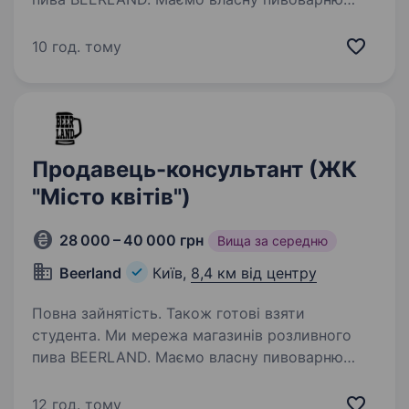
та створюємо якісне пиво з найкращих
інгредієнтів. Запрошуємо в нашу команду,
10 год. тому
навіть, якщо в тебе немає досвіду роботи!
Що ми пропонуємо: WELCOME…
Продавець-консультант (ЖК
"Місто квітів")
28 000 – 40 000 грн
Вища за середню
Beerland
Київ,
8,4 км від центру
Повна зайнятість. Також готові взяти
студента. Ми мережа магазинів розливного
пива BEERLAND. Маємо власну пивоварню
та створюємо якісне пиво з найкращих
інгредієнтів. Запрошуємо в нашу команду,
12 год. тому