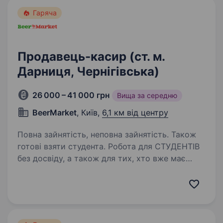
Гаряча
Продавець-касир (ст. м.
Дарниця, Чернігівська)
26 000 – 41 000 грн
Вища за середню
BeerMarket
, Київ,
6,1 км від центру
Повна зайнятість, неповна зайнятість. Також
готові взяти студента. Робота для СТУДЕНТІВ
без досвіду, а також для тих, хто вже має
досвід! Що ти отримаєш з нами? роботу поруч
із домом — ніяких поїздок, підберемо локацію
в пішій доступності; конкурентну оплату:
ставка + бонуси…