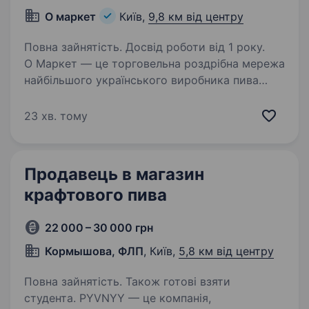
О маркет
Київ,
9,8 км від центру
Повна зайнятість. Досвід роботи від 1 року.
О Маркет — це торговельна роздрібна мережа
найбільшого українського виробника пива
та напоїв компанії «Оболонь». О Маркет —
не типова пивна мережа, ми відрізняємося
23 хв. тому
ексклюзивними позиціями, які більш ніде
не зустрічаються…
Продавець в магазин
крафтового пива
22 000 – 30 000 грн
Кормышова, ФЛП
, Київ,
5,8 км від центру
Повна зайнятість. Також готові взяти
студента. PYVNYY — це компанія,