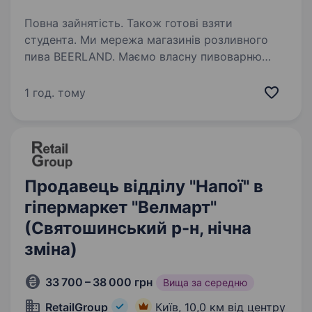
Повна зайнятість. Також готові взяти
студента. Ми мережа магазинів розливного
пива BEERLAND. Маємо власну пивоварню
та створюємо якісне пиво з найкращих
інгредієнтів. Запрошуємо в нашу команду,
1 год. тому
навіть, якщо в тебе немає досвіду роботи!
Що ми пропонуємо: Welcome…
Продавець відділу "Напої" в
гіпермаркет "Велмарт"
(Святошинський р-н, нічна
зміна)
33 700 – 38 000 грн
Вища за середню
RetailGroup
Київ,
10,0 км від центру