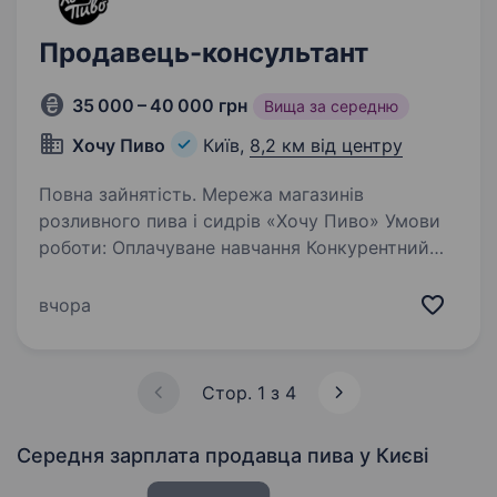
Продавець-консультант
35 000 – 40 000 грн
Вища за середню
Хочу Пиво
Київ,
8,2 км від центру
Повна зайнятість. Мережа магазинів
розливного пива і сидрів «Хочу Пиво» Умови
роботи: Оплачуване навчання Конкурентний
рівень заробітної платні (ставка + %) 14000 —
17000 грн за тиждень Зручний графік
вчора
роботи — тиждень через…
Стор. 1 з 4
Середня зарплата продавца пива
у Києві