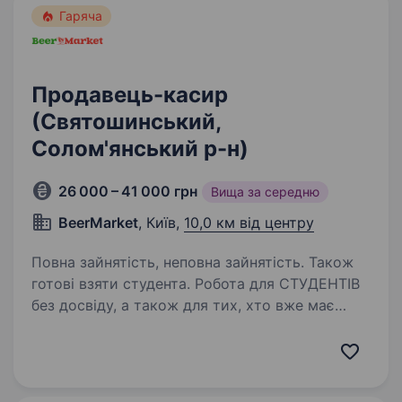
Гаряча
Продавець-касир
(Святошинський,
Солом'янський р-н)
26 000 – 41 000 грн
Вища за середню
BeerMarket
, Київ,
10,0 км від центру
Повна зайнятість, неповна зайнятість. Також
готові взяти студента. Робота для СТУДЕНТІВ
без досвіду, а також для тих, хто вже має
досвід! Легко поєднувати з навчанням або
брати як підробіток. Що ти отримаєш з нами?
роботу поруч із домом — ніяких поїздок,
підберемо локацію в пішій…