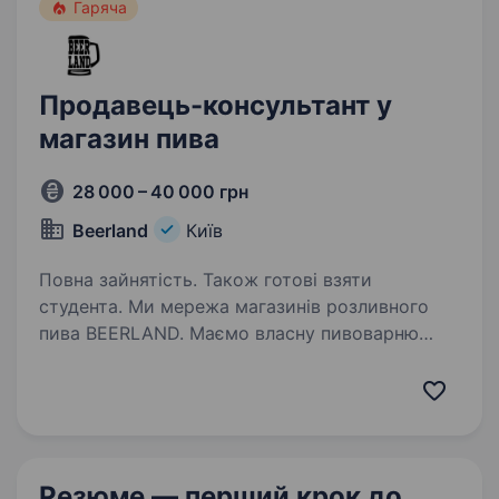
Гаряча
Продавець-консультант у
магазин пива
28 000 – 40 000 грн
Beerland
Київ
Повна зайнятість. Також готові взяти
студента. Ми мережа магазинів розливного
пива BEERLAND. Маємо власну пивоварню
та створюємо якісне пиво з найкращих
інгредієнтів. Запрошуємо в нашу команду,
навіть, якщо в тебе немає досвіду роботи!
Що ми пропонуємо: Welcome…
Резюме — перший крок
до