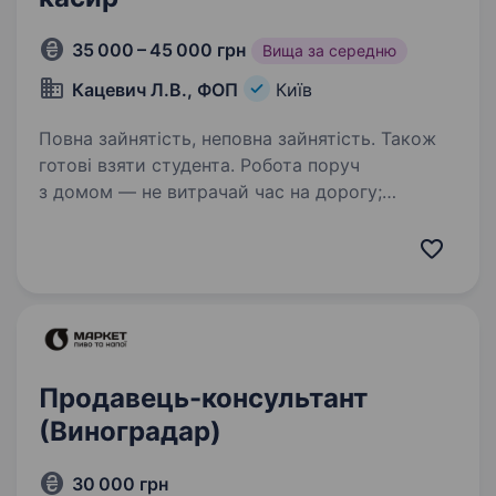
35 000 – 45 000 грн
Вища за середню
Кацевич Л.В., ФОП
Київ
Повна зайнятість, неповна зайнятість. Також
готові взяти студента. Робота поруч
з домом — не витрачай час на дорогу;
провулок Балтійський,1 (ЖК Навігатор);
Дніпровська набережна 16д (ЖК Севен); Ми,
молода, амбіційна команда магазину
розливного пива «BEER TIME»! Запрошуємо…
Продавець-консультант
(Виноградар)
30 000 грн