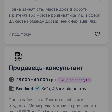
Повна зайнятість. Маєте досвід роботи
в ритейлі або мрієте розвиватись у цій сфері?
Шукаєте команду досвідчених фахівців, які
люблять свою роботу, горять ідеєю,
реалізовують цікаві проєкти та із
7 год. тому
задоволенням діляться знаннями? Тоді…
Продавець-консультант
28 000 – 40 000 грн
Вища за середню
Beerland
Київ,
4,8 км від центру
Повна зайнятість. Також готові взяти
студента. Ми мережа магазинів розливного
пива BEERLAND. Маємо власну пивоварню