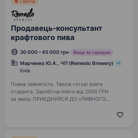
Гаряча
Продавець-консультант
крафтового пива
30 000 – 45 000 грн
Вища за середню
Марченко Ю.А., ЧП (Remeslo Brewery)
Київ
Повна зайнятість. Також готові взяти
студента. Заробітна плата від 2000 ГРН
за зміну. ПРИЄДНУЙСЯ ДО «ПИВНОГО
РЕМЕСЛА»! Ми — REMESLO BREWERY —
харківська приватна пивоварня, яка має
мережу більше 50 фірмових. У Києві
ми стартували восени 2022 року і зараз
у нас…