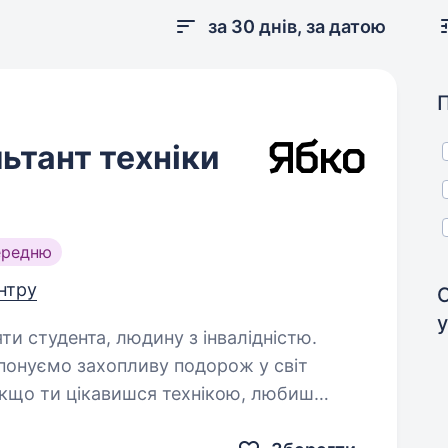
за 30 днів, за датою
ьтант техніки
ередню
ентру
у
яти студента, людину з інвалідністю.
ропонуємо захопливу подорож у світ
Якщо ти цікавишся технікою, любиш
тя в очах клієнтів — це перфект метч.