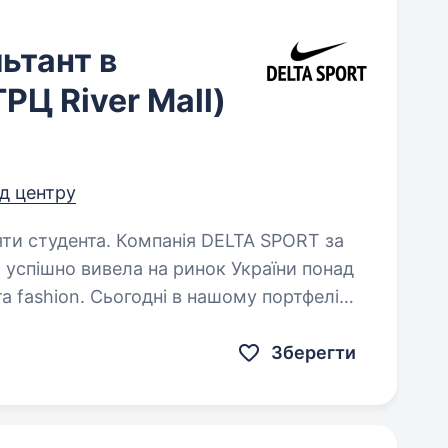
ьтант в
ТРЦ River Mall)
ід центру
панія DELTA SPORT за
и успішно вивела на ринок України понад
та fashion. Сьогодні в нашому портфелі
IKE, CONVERSE,…
Зберегти