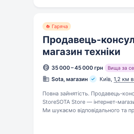
Гаряча
Продавець-консул
магазин техніки
35 000 – 45 000 грн
Вища за с
Sota, магазин
Київ,
1,2 км 
Повна зайнятість. Продавець-консультант в інтернет-магазин техніки SOTA
StoreSOTA Store — інтернет-магази
Ми шукаємо відповідального та пр
не передбачає активних…