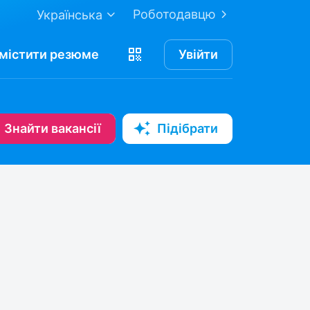
Роботодавцю
Українська
містити
резюме
Увійти
Знайти вакансії
Підібрати