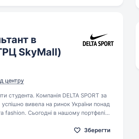
ьтант в
(ТРЦ SkyMall)
ід центру
панія DELTA SPORT за
и успішно вивела на ринок України понад
та fashion. Сьогодні в нашому портфелі
IKE, CONVERSE,…
Зберегти