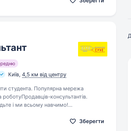
Зберегти
Д
ьтант
ередню
Київ,
4,5 км від центру
. Популярна мережа
а роботуПродавців-консультантів.
одьте і ми всьому навчимо!
Ми пропонуємо: Роботу біля Вашого дому.; Своєчасну виплату заробітної…
Зберегти