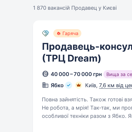
1 870 вакансій
Продавец у Києві
Гаряча
Продавець-консул
(ТРЦ Dream)
40 000 – 70 000 грн
Вища за с
Ябко
Київ,
7,6 км від ц
Повна зайнятість. Також готові вз
Не робота, а мрія! Так-так, ми п
особливої техніки разом з Ябко. 
дарувати подарунки та бачити щас