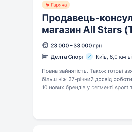
Гаряча
Продавець-консул
магазин All Stars (
23 000 – 33 000 грн
Делта Спорт
Київ,
8,0 км в
Повна зайнятість. Також готові взяти студента. Ком
більш ніж 27-річний досвід робот
10 нових брендів у сегменті sport 
бренди-лідери свого сегменту: N