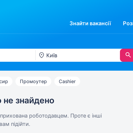
Знайти
вакансії
Роз
сир
Промоутер
Cashier
ю не знайдено
 прихована роботодавцем. Проте є інші
вам підійти.