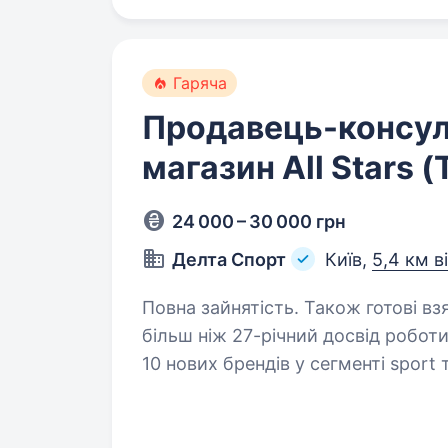
Гаряча
Продавець-консул
магазин All Stars 
24 000 – 30 000 грн
Делта Спорт
Київ,
5,4 км в
Повна зайнятість. Також готові взяти студента. Ком
більш ніж 27-річний досвід робот
10 нових брендів у сегменті sport 
бренди-лідери свого сегменту: N