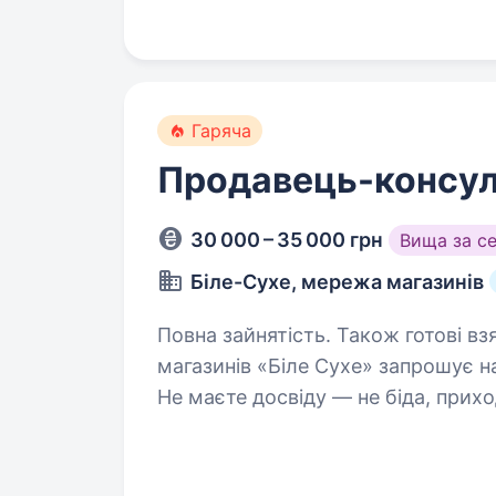
Мерщій надсилай…
Гаряча
Продавець-консул
30 000 – 35 000 грн
Вища за с
Біле-Сухе, мережа магазинів
Повна зайнятість. Також готові взяти студента
магазинів «Біле Сухе» запрошує н
Не маєте досвіду — не біда, прих