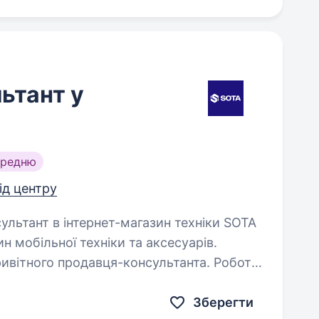
ьтант у
ередню
від центру
н мобільної техніки та аксесуарів.
ивітного продавця-консультанта. Робота
Зберегти