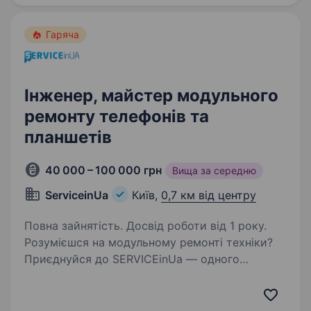
Гаряча
Інженер, майстер модульного
ремонту телефонів та
планшетів
40 000 – 100 000 грн
Вища за середню
ServiceinUa
Київ,
0,7 км від центру
Повна зайнятість. Досвід роботи від 1 року.
Розумієшся на модульному ремонті техніки?
Приєднуйся до SERVICEinUa — одного
з найбільших сервісних центрів Києва
по об'ємам ремонтів. Локація: м. Київ, вул.
Хрещатик, 44 Графік: 5/2, 10:00—20:00