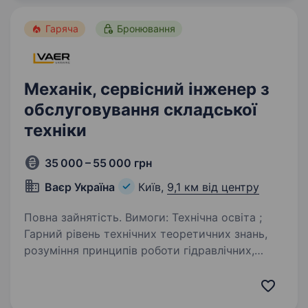
Підприємству на повну зайнятість…
Гаряча
Бронювання
Механік, сервісний інженер з
обслуговування складської
техніки
35 000 – 55 000 грн
Ваєр Україна
Київ,
9,1 км від центру
Повна зайнятість. Вимоги: Технічна освіта ;
Гарний рівень технічних теоретичних знань,
розуміння принципів роботи гідравлічних,
електричних, механічних систем та вузлів;
Наявність водійського посвідчення категорії
«В» бажання…