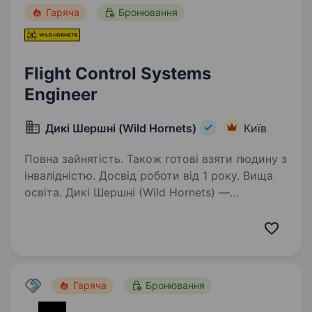
Гаряча
Бронювання
Flight Control Systems
Engineer
Дикі Шершні (Wild Hornets)
Київ
Повна зайнятість. Також готові взяти людину з
інвалідністю. Досвід роботи від 1 року. Вища
освіта. Дикі Шершні (Wild Hornets) —
українська miltech-компанія, що створює
ефективні дрони, які щодня працюють
на фронті. Наші системи використовуються
підрозділами ЗСУ для протидії ворожим
безпілотникам та захисту інфраструктури…
Гаряча
Бронювання