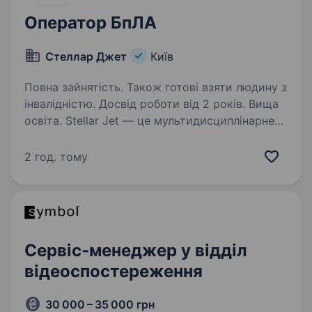
Оператор БпЛА
Стеллар Джет
Київ
Повна зайнятість. Також готові взяти людину з
інвалідністю. Досвід роботи від 2 років. Вища
освіта. Stellar Jet — це мультидисциплінарне
R&D бюро та експериментальне виробництво.
Наші проєкти вже довели свою ефективність, і
2 год. тому
ми продовжуємо активну роботу над
перспективними розробками. Зараз
ми в пошуку Оператора…
Сервіс-менеджер у відділ
відеоспостереження
30 000 – 35 000 грн