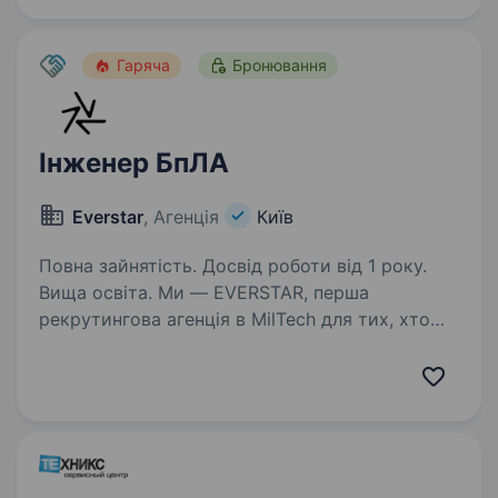
(можливий гнучкий —…
Гаряча
Бронювання
Інженер БпЛА
Everstar
, Агенція
Київ
Повна зайнятість. Досвід роботи від 1 року.
Вища освіта. Ми — EVERSTAR, перша
рекрутингова агенція в MilTech для тих, хто
готовий створювати технологічне майбутнє.
Але досить про нас, розказуємо про головну
роль. Ця вакансія у R&D-команду,
що розробляє та виробляє техніку…