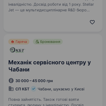
інвалідністю. Досвід роботи від 1 року. Stellar
Jet — це мультидисциплінарне R&D бюро
та експериментальне виробництво. Наші
проєкти вже довели свою ефективність, і
ми продовжуємо активну роботу над
перспективними розробками. Зараз
ми в пошуку Пілота-тестувальника…
Гаряча
Бронювання
Механік сервісного центру у
Чабани
30 000 – 45 000 грн
СП КБТ
Чабани, шукаємо у Києві
Повна зайнятість. Також готові взяти
студента, людину з інвалідністю. Досвід