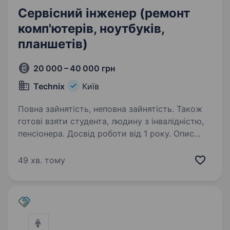
Сервісний інженер (ремонт
комп'ютерів, ноутбуків,
планшетів)
20 000 – 40 000 грн
Technix
Київ
Повна зайнятість, неповна зайнятість. Також
готові взяти студента, людину з інвалідністю,
пенсіонера. Досвід роботи від 1 року. Опис
вакансіїСервісний центр «Технікс» запрошує
на роботу спеціаліста по ремонту
49 хв. тому
комп’ютерної техніки Основні вимоги
до кандидата: Розуміння принципових схем!;
Вміння користивтися контрольно-
вимірювальним обладнанням;…