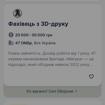
Фахівець з 3D-друку
20 000 – 50 000 грн
47 ОМБр
, Вся Україна
Повна зайнятість. Досвід роботи від 1 року. 47
окрема механізована бригада «Маґура» — це
підрозділ, який об'єднав навесні 2022 року
добровольців, що не могли стояти осторонь,
коли ворог прийшов на нашу землю. З того
часу ми боремось за свободу України
та повернення…
Усі вакансії Сил
Оборони