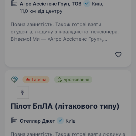
Агро Ассістенс Груп, ТОВ
Київ,
11,0 км від центру
Повна зайнятість. Також готові взяти
студента, людину з інвалідністю, пенсіонера.
Вітаємо! Ми — «Агро Ассістенс Груп»,
команда, яка допомагає українським аграріям
працювати без зупинок, швидко знаходячи
якісні запчастини для провідної
сільськогосподарської техніки. Наша
робота — це стабільність…
Гаряча
Бронювання
Пілот БпЛА (літакового типу)
Стеллар Джет
Київ
Повна зайнятість. Також готові взяти людину з