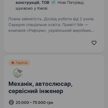
конструкцій, ТОВ
Нові Петрівці,
шукаємо у Києві
Повна зайнятість. Досвід роботи від 2 років.
Середня спеціальна освіта. Привіт! Ми —
компанія «Реформ», український виробник
автомобільних конструкцій, броньованих
та спеціалізованих автомобілів для банків,
медичних закладів, силових структур,
аварійних та енергетичних служб. Наша
техніка…
Гаряча
Механік, автослюсар,
сервісний інженер
25 000 – 75 000 грн