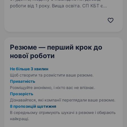
роботи від 1 року. Вища освіта. СП КБТ є
провідною компанією у сфері обслуговування
та ремонту професійної клінігової техніки.
Зараз ми шукаємо в команду відповідального
та кваліфікованого механіка сервісного центру
для нашого офісу в місті Чабани…
Резюме — перший крок
до
нової роботи
Не більше 3 хвилин
Щоб створити та розмістити ваше
резюме.
Приватність
Розміщуйте анонімно, і ніхто вас не впізнає.
Прозорість
Дізнавайтеся, які компанії переглядали ваше резюме.
8 пропозицій щотижня
В середньому отримують шукачі з резюме і обирають
найкращі.