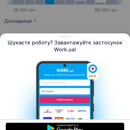
29 000 грн
69 000 грн
Докладніше
Шукаєте роботу? Завантажуйте застосунок
Work.ua!
Українська
Ресурси
Контакти
Про нас
Кар’єра
Новини Work.ua
Допомога
Умови використання
Роботодавцю