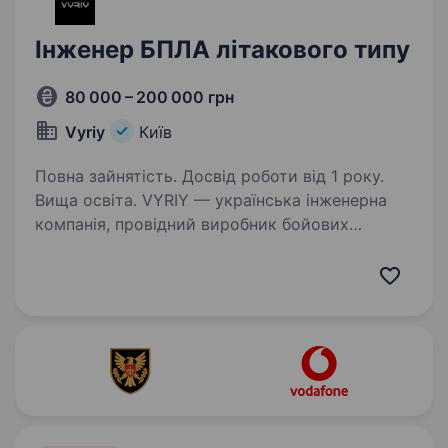
Інженер БПЛА літакового типу
80 000 – 200 000 грн
Vyriy
Київ
Повна зайнятість. Досвід роботи від 1 року.
Вища освіта. VYRIY — українська інженерна
компанія, провідний виробник бойових
безпілотних комплексів, активно впроваджує
системи роботизації війни та рішення
з локалізованих комплектуючих. Ми ростемо,
розширюємо команду та шукаємо…