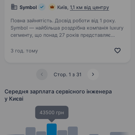
Symbol
Київ,
1,1 км від центру
Повна зайнятість. Досвід роботи від 1 року.
Symbol — найбільша роздрібна компанія luxury
сегменту, що понад 27 років представляє
на ринку України магазини одягу, взуття
та аксесуарів відомих luxury брендів для
3 год. тому
жінок, чоловіків та дітей. Ми пишаємося
нашою,…
Стор. 1 з 31
Середня зарплата сервісного інженера
у Києві
43500 грн