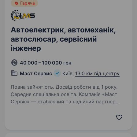
Гаряча
Автоелектрик, автомеханік,
автослюсар, сервісний
інженер
40 000 – 100 000 грн
Маст Сервис
Київ,
13,0 км від центру
Повна зайнятість. Досвід роботи від 1 року.
Середня спеціальна освіта. Компанія «Маст
Сервіс» — стабільний та надійний партнер
у сфері обслуговування європейської
промислової складської техніки (Linde, Toyota
тощо). Ми забезпечуємо безперебійну роботу
підприємств критичної інфраструктури,…