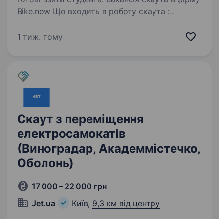
Bike.now Що входить в роботу скаута :
Розвозка електросамокатів по місту Вивоз
самокатів з не доступних для користувачів
1 тиж. тому
зон Збірка розряджених та непридатних
самокатів на парковки…
Скаут з переміщення
електросамокатів
(Виноградар, Академмістечко,
Оболонь)
17 000 – 22 000 грн
Jet.ua
Київ,
9,3 км від центру