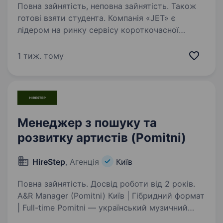
Повна зайнятість, неповна зайнятість. Також
готові взяти студента. Компанія «JET» є
лідером на ринку сервісу короткочасної
оренди електросамокатів, у зв’язку
з розширенням відкриває набір кандидатів,
1 тиж. тому
на вакансію «Скаут з переміщення
електросамокатів» у Києві (на вибір
співробітника —…
Менеджер з пошуку та
розвитку артистів (Pomitni)
HireStep
, Агенція
Київ
Повна зайнятість. Досвід роботи від 2 років.
A&R Manager (Pomitni) Київ | Гібридний формат
| Full-time Pomitni — український музичний
лейбл та дистриб’ютор, заснований Іриною