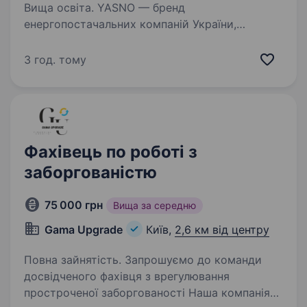
Вища освіта. YASNO — бренд
енергопостачальних компаній України,
що забезпечують електроенергією, газом
та енергоефективними рішеннями 2,5 млн
3 год. тому
сімей і понад 64 тис. бізнесів. Ми бачимо
український енергоринок як активного
учасника,…
Фахівець по роботі з
заборгованістю
75 000 грн
Вища за середню
Gama Upgrade
Київ,
2,6 км від центру
Повна зайнятість. Запрошуємо до команди
досвідченого фахівця з врегулювання
простроченої заборгованості Наша компанія