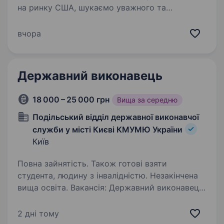
на ринку США, шукаємо уважного та
відповідального спеціаліста в accounting
(AP/AR), який буде працювати з фінансовими
вчора
операціями компанії, рахунками клієнтів
та виплатами водіям…
Державний виконавець
18 000 – 25 000 грн
Вища за середню
Подільський відділ державної виконавчої
служби у місті Києві КМУМЮ України
Київ
Повна зайнятість. Також готові взяти
студента, людину з інвалідністю. Незакінчена
вища освіта. Вакансія: Державний виконавець
Місце роботи: Подільський відділ державної
виконавчої служби в місті Києві Київського
2 дні тому
міжрегіонального управління Міністерства