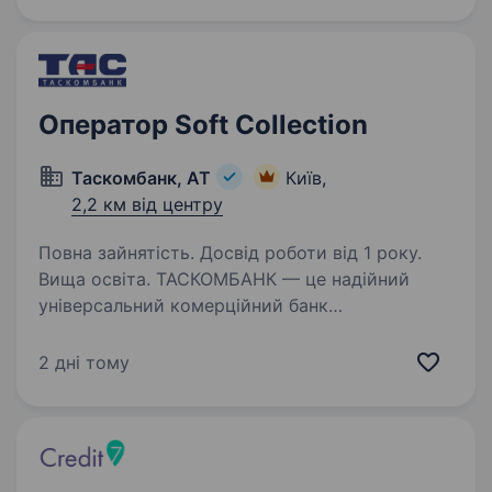
юстиції України Опис вакансії Президентом
України підписано…
Оператор Soft Collection
Таскомбанк, АТ
Київ,
2,2 км від центру
Повна зайнятість. Досвід роботи від 1 року.
Вища освіта. ТАСКОМБАНК — це надійний
універсальний комерційний банк
з українським капіталом! ТАСКОМБАНК — це
35 років успішного бізнесу в Україні. Робота
2 дні тому
в ТАСКОМБАНКу — це виклик, стрімке
професійне зростання, зосередженість…