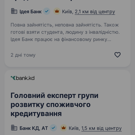
Ідея Банк
Київ,
2,1 км від центру
Повна зайнятість, неповна зайнятість. Також
готові взяти студента, людину з інвалідністю.
Ідея Банк працює на фінансовому ринку
України з 1989 року. За цей час Банк
зарекомендував себе як надійний фінансовий
2 дні тому
партнер для клієнтів. Наша справжня
цінність — Команда, що надихає та дбає про
розвиток персоналу,…
Головний експерт групи
розвитку споживчого
кредитування
Банк КД, АТ
Київ,
1,5 км від центру