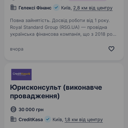
Гелексі Фінанс
Київ,
2,8 км від центру
Повна зайнятість. Досвід роботи від 1 року.
Royal Standard Group (RSG.UA) — провідна
українська фінансова компанія, що з 2018 року
працює за ліцензією НБУ у сфері кредитування
під заставу авто та нерухомості. Ми —
вчора
сучасний онлайн-сервіс заставного
кредитування,…
Юрисконсульт (виконавче
провадження)
30 000 грн
CreditKasa
Київ,
1,8 км від центру