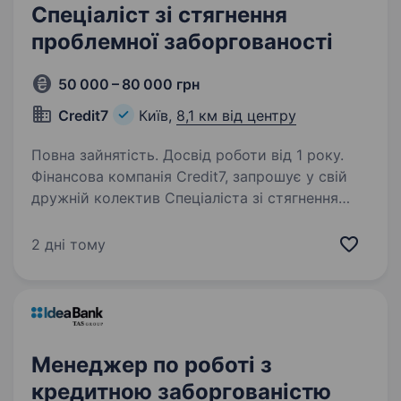
Спеціаліст зі стягнення
проблемної заборгованості
50 000 – 80 000 грн
Credit7
Київ,
8,1 км від центру
Повна зайнятість. Досвід роботи від 1 року.
Фінансова компанія Credit7, запрошує у свій
дружній колектив Спеціаліста зі стягнення
проблемної заборгованості. Ми є частиною
міжнародної фінансової групи і з 2019 року
2 дні тому
працюємо на ринку, обслуговуючи понад 1
мільйон…
Менеджер по роботі з
кредитною заборгованістю