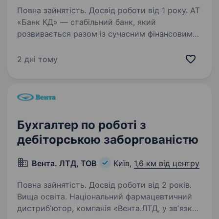
Повна зайнятість. Досвід роботи від 1 року. АТ
«Банк КД» — стабільний банк, який
розвивається разом із сучасним фінансовим
ринком та підтримує високі стандарти
обслуговування клієнтів. Ми створюємо умови
2 дні тому
для професійного зростання, ефективної
командної роботи…
Бухгалтер по роботі з
дебіторською заборгованістю
Вента. ЛТД, ТОВ
Київ,
1,6 км від центру
Повна зайнятість. Досвід роботи від 2 років.
Вища освіта. Національний фармацевтичний
дистрибʼютор, компанія «Вента.ЛТД, у звʼязку