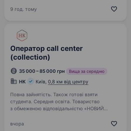
шукає професіонала, Collection який поєднує
високий рівень комунікації, внутрішню
9 год. тому
стійкість та вміння досягати…
Оператор call center
(collection)
35 000 – 85 000 грн
Вища за середню
НК
Київ,
0,8 км від центру
Повна зайнятість. Також готові взяти
студента. Середня освіта. Товариство
з обмеженою відповідальністю «НОВИЙ
КОЛЕКТОР» — компанія, яка об'єднує
професіоналів фінансової та юридичної
вчора
галузей з багаторічним успішним досвідом