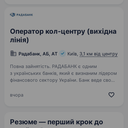
з питань врегулювання кредитної
заборгованості. Для…
Оператор кол-центру (вихідна
лінія)
Радабанк, АБ, АТ
Київ,
3,1 км від центру
Повна зайнятість. РАДАБАНК є одним
з українських банків, який є визнаним лідером
фінансового сектору України. Банк веде свою
діяльність в Україні з 1993 року. За цей час
отримав репутацію соціально-відповідальної,
вчора
надійної та стабільної…
Резюме — перший крок
до