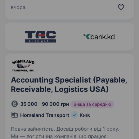
електричної енергії на території Київської
вчора
області та обслуговує близько 1 млн клієнтів.
Співробітники компанії…
Accounting Specialist (Payable,
Receivable, Logistics USA)
35 000 – 90 000 грн
Вища за середню
Homeland Transport
Київ
Повна зайнятість. Досвід роботи від 1 року.
Ми — логістична компанія, що працює