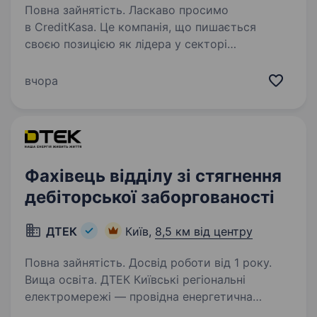
Повна зайнятість. Ласкаво просимо
в CreditKasa. Це компанія, що пишається
своєю позицією як лідера у секторі
кредитування, забезпечуючи передові
фінансові рішення вже більше 9ти років.
вчора
CreditKasa входить до ТОП-5 компаній
за витратами…
Фахівець відділу зі стягнення
дебіторської заборгованості
ДТЕК
Київ,
8,5 км від центру
Повна зайнятість. Досвід роботи від 1 року.
Вища освіта. ДТЕК Київські регіональні
електромережі — провідна енергетична
компанія України, яка здійснює розподіл