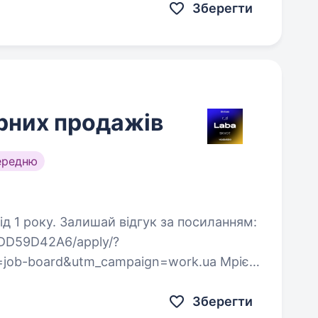
Зберегти
рних продажів
ередню
к за посиланням:
/4DD59D42A6/apply/?
job-board&utm_campaign=work.ua Мрієш
родавати продукт, який реально…
Зберегти