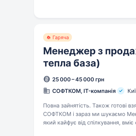
та мають хист як до командної, та
Гаряча
Менеджер з прода
тепла база)
25 000 – 45 000 грн
СОФТКОМ, IT-компанія
Киї
Повна зайнятість. Також готові взяти студента. 
СОФТКОМ і зараз ми шукаємо Мене
який кайфує від спілкування, вміє
життєву позицію й хоче працювати