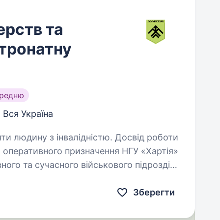
ерств та
атронатну
ередню
Вся Україна
яти людину з інвалідністю. Досвід роботи
ного та сучасного військового підрозділу
 та можливістю професійного зростання і
Зберегти