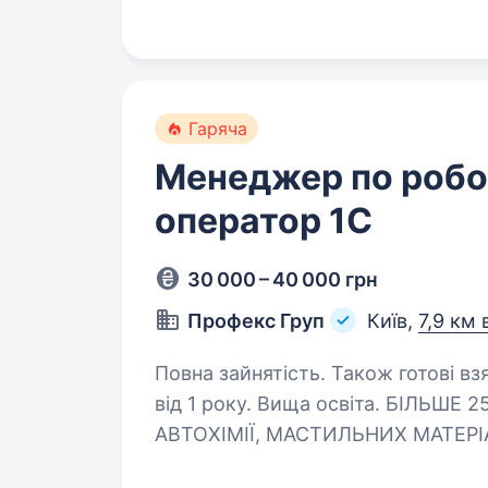
Гаряча
Менеджер по робот
оператор 1С
30 000 – 40 000 грн
Профекс Груп
Київ,
7,9 км 
Повна зайнятість. Також готові вз
від 1 року. Вища освіта. БІЛЬШЕ 25 РОКІВ ПРАЦЮЄМО В ДИСТРИБУЦІЇ
АВТОХІМІЇ, МАСТИЛЬНИХ МАТЕРІАЛІВ
активних, компетентних, уважних сп