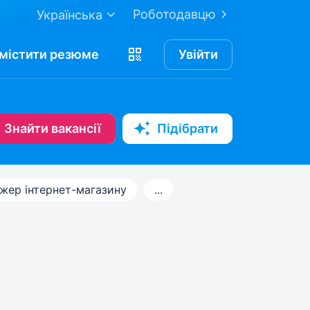
Роботодавцю
Українська
містити
резюме
Увійти
Знайти вакансії
Підібрати
жер інтернет-магазину
...