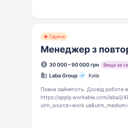
Гаряча
Менеджер з повто
30 000 – 90 000 грн
Вища за с
Laba Group
Київ
Повна зайнятість. Досвід роботи від 1 року. Залишай відгу
https://apply.workable.com/laba/j
utm_source=work.ua&utm_medium=
про кар'єру в продажах і хочеш п