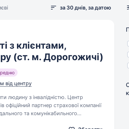
иєві
за 30 днів, за датою
і з клієнтами,
ру (ст. м. Дорогожичі)
ередню
км від центру
С
к
 людину з інвалідністю. Центр
в офіційний партнер страхової компанії
ідального та комунікабильного
клієнтами компанії. Основні обов’язки:…