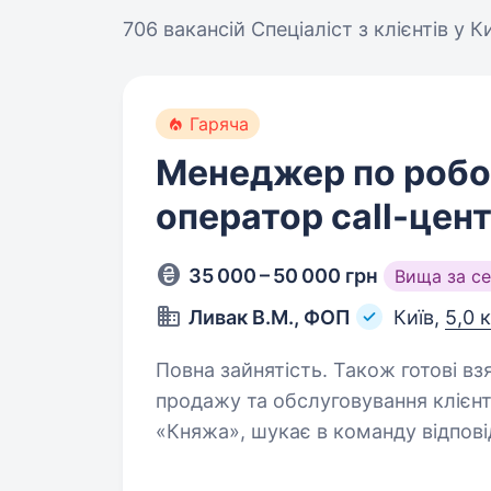
706 вакансій
Спеціаліст з клієнтів у К
Гаряча
Менеджер по робот
оператор call-цент
35 000 – 50 000 грн
Вища за с
Ливак В.М., ФОП
Київ,
5,0 
Повна зайнятість. Також готові взяти
продажу та обслуговування клієнті
«Княжа», шукає в команду відпов
менеджера з продажів та роботі з 