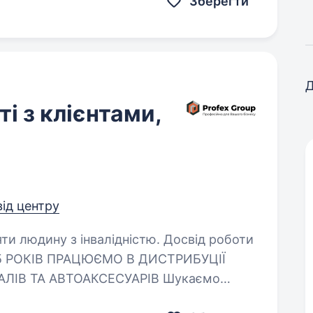
Зберегти
Д
і з клієнтами,
від центру
яти людину з інвалідністю. Досвід роботи
 ТА АВТОАКСЕСУАРІВ Шукаємо
івробітників, які впевнені в собі,