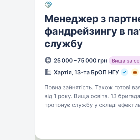
Менеджер з партн
фандрейзингу в п
службу
25 000 – 75 000 грн
Вища за с
Хартія, 13-та БрОП НГУ
Повна зайнятість. Також готові вз
від 1 року. Вища освіта. 13 бригада оперативного призначення НГУ «Хартія»
пропонує службу у складі ефектив
з якісним навчанням, підготовкою
реалізації свого…