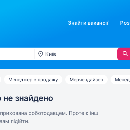
Знайти
вакансії
Роз
Менеджер з продажу
Мерчендайзер
Менед
ю не знайдено
 прихована роботодавцем. Проте є інші
вам підійти.