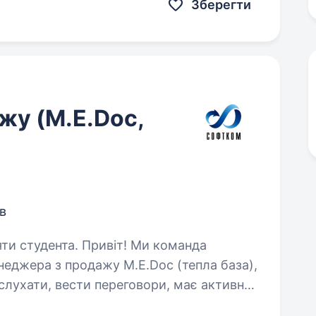
к і самостійної…
Зберегти
жу (M.E.Doc,
в
Привіт! Ми команда
джера з продажу M.E.Doc (тепла база),
 слухати, вести переговори, має активну
 у стабільній компанії,…