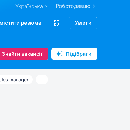
Роботодавцю
Українська
містити
резюме
Увійти
Знайти вакансії
Підібрати
ales manager
...