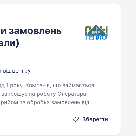
ки замовлень
али)
м від центру
, що займається
, запрошує на роботу Оператора
клієнтів; консультація щодо асортименту; формування рахунків…
Зберегти