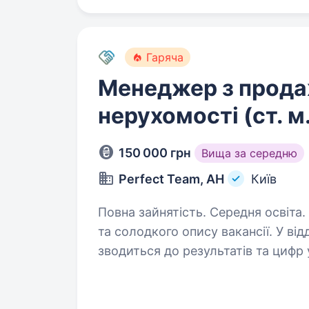
Гаряча
Менеджер з прод
нерухомості (ст. м
150 000 грн
Вища за середню
Perfect Team, АН
Київ
Повна зайнятість. Середня освіта. Привіт, друже !Тут не буде мильного
та солодкого опису вакансії. У від
зводиться до результатів та цифр 
Ми багато. Дуже багато навчаємо