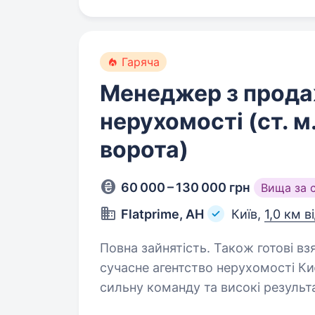
Гаряча
Менеджер з прод
нерухомості (ст. м
ворота)
60 000 – 130 000 грн
Вища за 
Flatprime, АН
Київ,
1,0 км в
Повна зайнятість. Також готові взяти сту
сучасне агентство нерухомості Ки
сильну команду та високі результ
продавати та орендувати нерухом