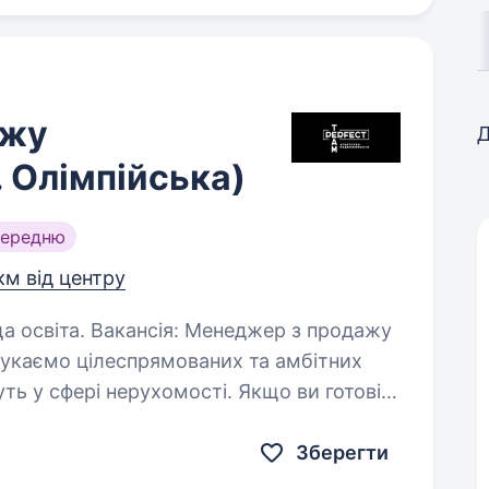
ажу
Д
. Олімпійська)
середню
км від центру
неджер з продажу
укаємо цілеспрямованих та амбітних
уть у сфері нерухомості. Якщо ви готові
 ми відкриті…
Зберегти