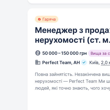
Гаряча
Менеджер з прод
нерухомості (ст. м
50 000 – 150 000 грн
Вища за 
Perfect Team, АН
Київ,
2,0 
Повна зайнятість. Незакінчена вища освіта. Вакансія: Ме
нерухомості — Perfect Team Ми ш
людей, які точно знають, чого хоч
працювати, рости та заробляти —