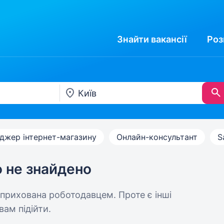
Знайти
вакансії
Роз
джер інтернет-магазину
Онлайн-консультант
S
ю не знайдено
 прихована роботодавцем. Проте є інші
вам підійти.