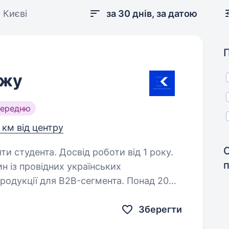
 Києві
за 30 днів, за датою
ажу
середню
 км від центру
С
ти студента. Досвід роботи від 1 року.
 із провідних українських
продукції для B2B-сегмента. Понад 20
а, будівельні та монтажні організації
Зберегти