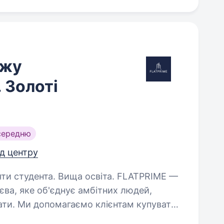
ажу
. Золоті
середню
ід центру
дента. Вища освіта. FLATPRIME —
єва, яке об'єднує амбітних людей,
ати. Ми допомагаємо клієнтам купувати,
ість, супроводжуючи їх на кожному…