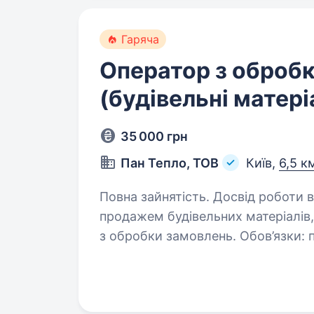
Гаряча
Оператор з оброб
(будівельні матері
35 000 грн
Пан Тепло, ТОВ
Київ,
6,5 к
Повна зайнятість. Досвід роботи від 1 року. Компанія
продажем будівельних матеріалів
з обробки замовлень. Обов’язки: прийом та обробка замовлень від