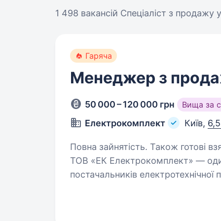
1 498 вакансій
Спеціаліст з продажу у
Гаряча
Менеджер з прод
50 000 – 120 000 грн
Вища за 
Електрокомплект
Київ,
6,5
Повна зайнятість. Також готові взя
ТОВ «ЕК Електрокомплект» — один
постачальників електротехнічної 
років ми забезпечуємо підприємств
комплексними рішеннями…