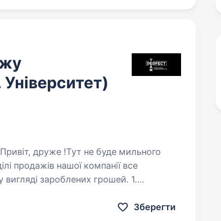
ажу
. Університет)
ділі продажів нашої компанії все
у вигляді зароблених грошей. 1.
сь та навчаємо…
Зберегти