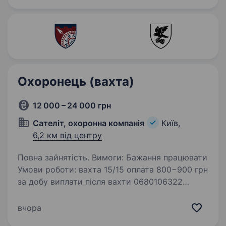
та їжу Ми працюємо з великими
підприємствами, бізнесом…
Охоронець (вахта)
12 000 – 24 000 грн
Сателіт, охоронна компанія
Київ,
6,2 км від центру
Повна зайнятість. Вимоги: Бажання працювати
Умови роботи: вахта 15/15 оплата 800−900 грн
за добу виплати після вахти 0680106322
Обов’язки: контроль на об'єкті, при роботі
на КПП контроль в'їзду та виїзду!
вчора