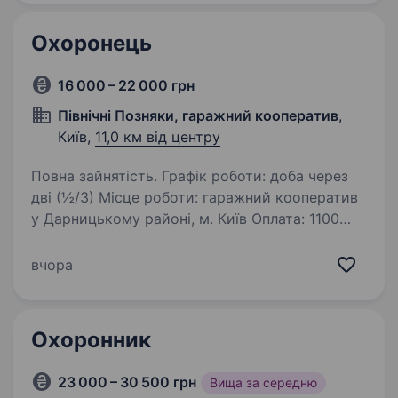
Охоронець
16 000 – 22 000 грн
Північні Позняки, гаражний кооператив
,
Київ,
11,0 км від центру
Повна зайнятість. Графік роботи: доба через
дві (½/3) Місце роботи: гаражний кооператив
у Дарницькому районі, м. Київ Оплата: 1100
грн/добу Офіційне працевлаштування
Обов’язки: Охорона території гаражного
вчора
кооперативу Контроль…
Охоронник
23 000 – 30 500 грн
Вища за середню