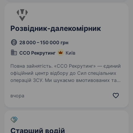
Розвідник-далекомірник
28 000 – 150 000 грн
ССО Рекрутинг
Київ
Повна зайнятість. «ССО Рекрутинг» — єдиний
офіційний центр відбору до Сил спеціальних
операцій ЗСУ. Ми шукаємо вмотивованих та
цілеспрямованих людей із різними
професіями, адже кожен навик може стати
вчора
безцінним у службі. Якщо ви готові…
Старший водій