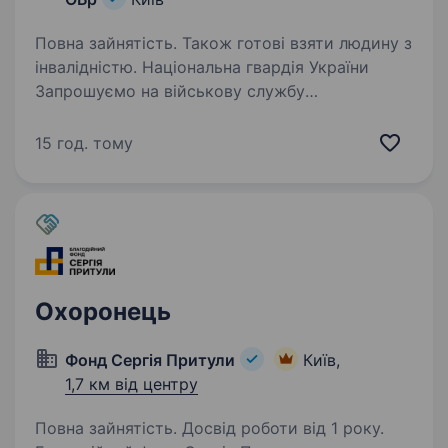
Повна зайнятість. Також готові взяти людину з
інвалідністю. Національна гвардія України
Запрошуємо на військову службу
за контрактом в м. Київ. Гарантуємо:
не залучаємось до бойових дії; офіційне
15 год. тому
працевлаштування; безкоштовне медичне
забезпечення; безкоштовне навчання…
Охоронець
Фонд Сергія Притули
Київ,
1,7 км від центру
Повна зайнятість. Досвід роботи від 1 року.