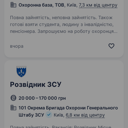
Охоронна база, ТОВ
, Київ,
7,3 км від центру
Повна зайнятість, неповна зайнятість. Також
готові взяти студента, людину з інвалідністю,
пенсіонера. Запрошуємо на роботу охоронця-
фахівця охорони, Київ. Можливі різні варіанти:
торгові центри (ТРЦ), житлові комплекси (ЖК),
вчора
виробничі підприємства, а також бізнес
центри (БЦ). Робота на правому або лівому
березі…
Розвідник ЗСУ
20 000 – 170 000 грн
101 Окрема Бригада Охорони Генерального
Штабу ЗСУ
Київ,
6,8 км від центру
Повна зайнятість. Вакансія: Розвідник Місце