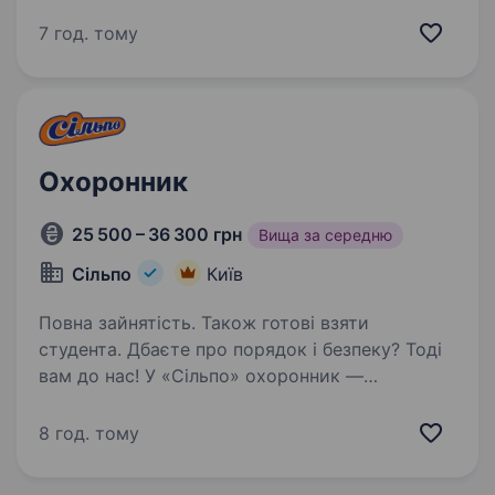
охоронника / привітну старшу охоронницю.
Працюємо, щоб на полицях завжди були свіжі
7 год. тому
продукти! Наша робота,…
Охоронник
25 500 – 36 300 грн
Вища за середню
Сільпо
Київ
Повна зайнятість. Також готові взяти
студента. Дбаєте про порядок і безпеку? Тоді
вам до нас! У «Сільпо» охоронник —
це важлива частина команди, він піклується
про спокій кожного Гостя. Що потрібно
8 год. тому
робити Стежити за безпекою в магазині
Попереджати порушення…