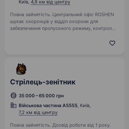
Київ,
4,9 км від центру
Повна зайнятість. Центральний офіс ROSHEN
шукає охоронців у відділ охорони для
забезпечення пропускного режиму, контролю
безпеки об'єкта та підтримання порядку
на території підприємства. Робота у змінному
графіку 2 доби через 4,…
Стрілець-зенітник
35 000 – 65 000 грн
Військова частина А5555
, Київ,
7,2 км від центру
Повна зайнятість. Досвід роботи від 1 року.