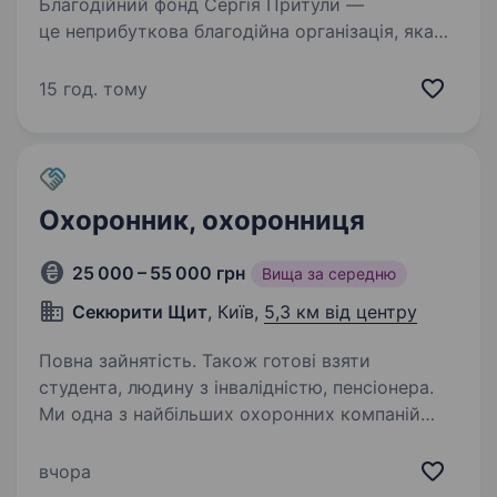
Благодійний фонд Сергія Притули —
це неприбуткова благодійна організація, яка
була заснована у 2020 році Сергієм Притулою
разом із командою. Фонд було створено
15 год. тому
з метою надання допомоги медичним
працівникам, особам…
Охоронник, охоронниця
25 000 – 55 000 грн
Вища за середню
Секюрити Щит
, Київ,
5,3 км від центру
Повна зайнятість. Також готові взяти
студента, людину з інвалідністю, пенсіонера.
Ми одна з найбільших охоронних компаній
України, яка постійно розширює команду
та запрошує на роботу відповідальних
вчора
охоронників та охоронниць. Надаємо житло