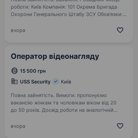
роботи: Київ Компанія: 101 Окрема Бригада
Охорони Генерального Штабу ЗСУ Обов’язки:
Здійснення розвідувальних операцій для
забезпечення безпеки військових містечок
вчора
та пунктів управління…
Оператор відеонагляду
15 500 грн
USS Security
Київ
Повна зайнятість. Вимоги: пропонуємо
вакансію жінкам та чоловікам віком від 20
до 50 років. Досвід роботи на аналогічній
посаді буде перевагою. Без судимостей
та шкідливих звичок. Охайний зовнішній
вчора
вигляд. Умови роботи: графік роботи…