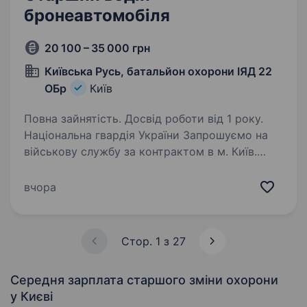
бронеавтомобіля
20 100 – 35 000 грн
Київська Русь, батальйон охорони ІЯД 22
ОБр
Київ
Повна зайнятість. Досвід роботи від 1 року.
Національна гвардія України Запрошуємо на
військову службу за контрактом в м. Київ.
Гарантуємо: не залучаємось до бойових дії;
офіційне працевлаштування; безкоштовне
вчора
медичне забезпечення; безкоштовне
навчання…
Стор. 1 з 27
Середня зарплата старшого зміни охорони
у Києві