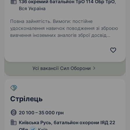
136 окремий батальйон ТрО 114 ОБр ТрО
,
Вся Україна
Повна зайнятість. Вимоги: постійне
удосконалення навичок поводження зі зброєю
вивчення іноземних аналогів зброї досвід
військової служби буде перевагою Умови
роботи: мобілізація до кінця воєнного стану
або служба за контрактом,…
Усі вакансії Сил
Оборони
Стрілець
20 100 – 35 000 грн
Київська Русь, батальйон охорони ІЯД 22
ОБр
Київ