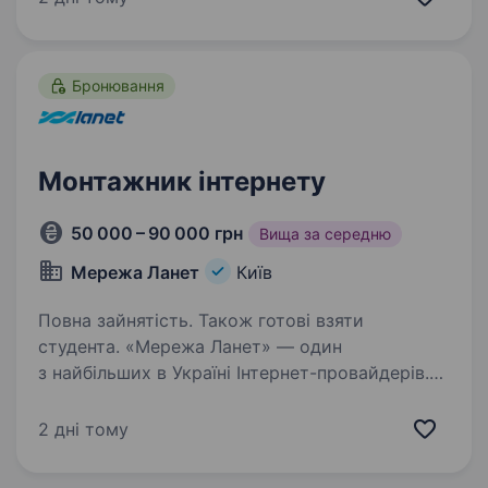
Ми допомагаємо клієнтам створювати стильні
та функціональні…
Бронювання
Монтажник інтернету
50 000 – 90 000 грн
Вища за середню
Мережа Ланет
Київ
Повна зайнятість. Також готові взяти
студента. «Мережа Ланет» — один
з найбільших в Україні Інтернет-провайдерів.
Наші проєкти — це розробка та впровадження
рішень у сфері телекомунікацій та потокового
2 дні тому
відео, IP-телефонії, вебсервісів, віртуалізації
та надання…