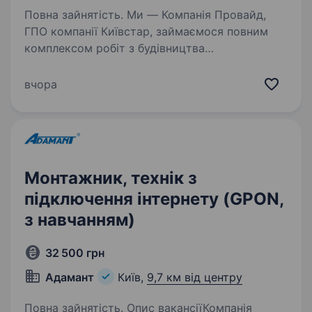
Повна зайнятість. Ми — Компанія Провайд,
ГПО компанії Київстар, займаємося повним
комплексом робіт з будівництва
та обслуговування телекомунікаційних мереж
«Домашній інтернет» Компанії Київстар.
вчора
Що потрібно робити: Монтаж
та налагодження…
Монтажник, технік з
підключення інтернету (GPON,
з навчанням)
32 500 грн
Адамант
Київ,
9,7 км від центру
Повна зайнятість. Опис вакансіїКомпанія