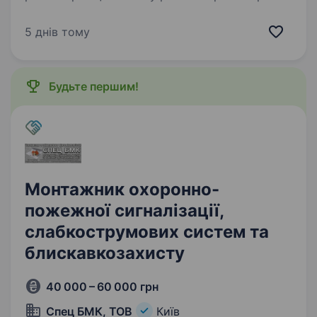
вакансію: Графік: 4/2. Досвід: Не обов’язковий
(навчаємо, заробляєте з 1-го дня стажування).
5 днів тому
Розглядаємо можливість бронювання…
Будьте першим!
Монтажник охоронно-
пожежної сигналізації,
слабкострумових систем та
блискавкозахисту
40 000 – 60 000 грн
Спец БМК, ТОВ
Київ