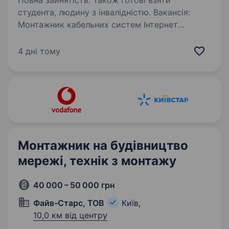
Повна зайнятість. Також готові взяти
студента, людину з інвалідністю. Вакансія:
Монтажник кабельних систем Інтернет
Компанія: ITKOM Місце роботи: [ Київ центр]
Основні обов’язки: Допомога фахівцю
4 дні тому
з обслуговування та будівництва кабельних
оптичних мереж ВОЛС. Підключення
абонентів…
Монтажник на будівництво
мережі, технік з монтажу
40 000 – 50 000 грн
Файв-Старс, ТОВ
Київ,
10,0 км від центру