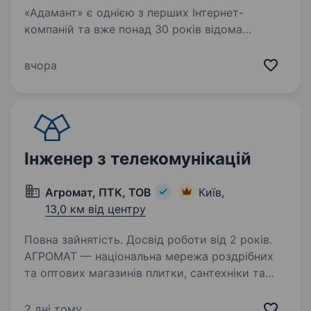
«Адамант» є однією з перших Інтернет-
компаній та вже понад 30 років відома
на телекомунікаційному ринку України.
Технічна база Адамант може забезпечити
вчора
реалізацію будь-яких проектів в області…
Інженер з телекомунікацій
Агромат, ПТК, ТОВ
Київ,
13,0 км від центру
Повна зайнятість. Досвід роботи від 2 років.
АГРОМАТ — національна мережа роздрібних
та оптових магазинів плитки, сантехніки та
підлогових покриттів, беззаперечний лідер
українського ринку у своєму сегменті.
2 дні тому