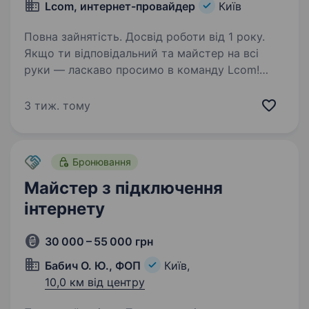
Lcom, интернет-провайдер
Київ
Повна зайнятість. Досвід роботи від 1 року.
Якщо ти відповідальний та майстер на всі
руки — ласкаво просимо в команду Lcom!
Вимоги: Розвинені навички ручної праці.
Досвід роботи з інструментами (перфоратор,
3 тиж. тому
дриль, зварювальний апарат для оптичного
кабелю) —…
Бронювання
Майстер з підключення
інтернету
30 000 – 55 000 грн
Бабич О. Ю., ФОП
Київ,
10,0 км від центру