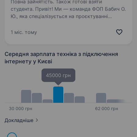
Повна зайнятість. Також готові взяти
студента. Привіт! Ми — команда ФОП Бабич О.
Ю., яка спеціалізується на проєктуванні
та монтажі сучасних систем: структурованих
кабельних систем (СКС), локальних мереж
1 міс. тому
(ЛВС), комп’ютерних мереж, систем
відеоспостереження та електропроводки…
Середня зарплата техніка з підключення
інтернету
у Києві
45000 грн
30 000 грн
62 000 грн
Докладніше