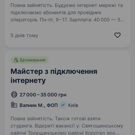
Повна зайнятість. Будуємо інтернет мережі та
підключаємо абонентів для провідних
операторів. Пн-пт, 9−17. Зарплата: 40 000 — 50
000 грн. прокладання оптоволоконного
кабелю встановлення оптичних боксів буріння
5 днів тому
отворів встановлення…
Бронювання
Майстер з підключення
інтернету
27 000 – 35 000 грн
Вапник М., ФОП
Київ
Повна зайнятість. Також готові взяти
студента. Відкриті вакансії у: Святошинському
районі Троєщинському районі Коротко про