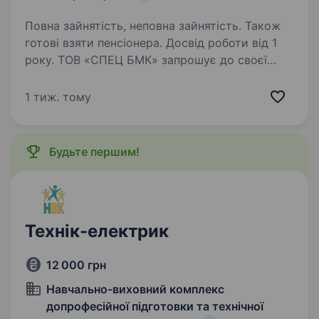
Повна зайнятість, неповна зайнятість. Також
готові взяти пенсіонера. Досвід роботи від 1
року. ТОВ «СПЕЦ БМК» запрошує до своєї
команди фахівців для роботи на об'єктах у м.
Києві та Київській області: Монтажників
1 тиж. тому
охоронно-пожежної сигналізації (ОПС);
Монтажників систем блискавкозахисту;
Монтажників…
Будьте першим!
Технік-електрик
12 000 грн
Навчально-виховний комплекс
допрофесійної підготовки та технічної