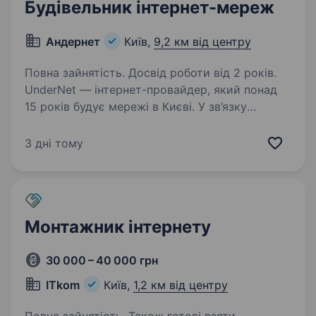
Будівельник інтернет-мереж
Андернет
Київ,
9,2 км від центру
Повна зайнятість. Досвід роботи від 2 років.
UnderNet — інтернет-провайдер, який понад
15 років будує мережі в Києві. У зв’язку
з розширенням шукаємо людей у бригаду для
будівництва інтернет-мереж. Зарплата: від 50
3 дні тому
000 грн стабільні виплати 2 рази на місяць…
Монтажник інтернету
30 000 – 40 000 грн
ITkom
Київ,
1,2 км від центру