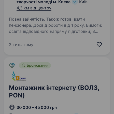
творчості молоді м. Києва
Київ,
4,3 км від центру
Повна зайнятість. Також готові взяти
пенсіонера. Досвід роботи від 1 року. Вимоги:
освіта відповідного напряму підготовки; 3
група допуску. Умови роботи: офіційне
працевлаштування; випробувальний термін —
2 тиж. тому
3 місяці; графік роботи: пн.-чт.: 10.00−17.00; пт.:
10.00−16.00;…
Бронювання
Монтажник інтернету (ВОЛЗ,
PON)
30 000 – 45 000 грн