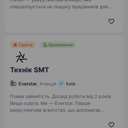
спеціалізується на пошуку працівників для
компаній у галузі військових технологій.
Роботодавець — українська компанія, яка
займається виробництвом компонентів
електроніки від ідеї…
Гаряча
Бронювання
Технік SMT
Everstar
, Агенція
Київ
Повна зайнятість. Досвід роботи від 2 років.
Вища освіта. Ми — Everstar. Перше
рекрутингове агентство, що допомагає
milltech компаніям знаходити талановитих
людей та спільно наближати перемогу. Зараз