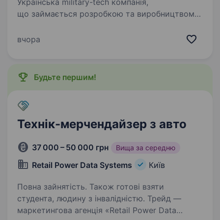
Українська military-tech компанія,
що займається розробкою та виробництвом
інноваційних продуктів розширює команду
тестування електроніки та шукає
вчора
кваліфікованого фахівця з діагностики.
Основні обовʼязки: Діагностика…
Будьте першим!
Технік-мерчендайзер з авто
37 000 – 50 000 грн
Вища за середню
Retail Power Data Systems
Київ
Повна зайнятість. Також готові взяти
студента, людину з інвалідністю. Трейд —
маркетингова агенція «Retail Power Data