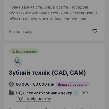
Повна зайнятість. Вища освіта. Посадові
обов’язки: виконання технічної інвентаризації
об'єктів нерухомого майна, проведення
обстежень та обмірів будівель, споруд,
квартир і нежитлових приміщень;
16 год. тому
виготовлення технічних паспортів,
поетажних…
Бронювання
Зубний технік (CAD, CAM)
60 000 – 80 000 грн
Вища за середню
НДК, стоматологічний центр
Київ,
10,0 км від центру