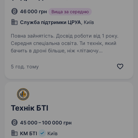
46 000 грн
Вища за середню
Служба підтримки ЦРУА
, Київ
Повна зайнятість. Досвід роботи від 1 року.
Середня спеціальна освіта. Ти технік, який
бачить в дроні більше, ніж «літаючу
коробочку» — це інструмент розвідки,
безпеки та порятунку життів? Хочеш
5 год. тому
працювати там, де твоя майстерність прямо
впливає на ефективність операцій і життя
людей?…
Технік БТІ
45 000 – 100 000 грн
КМ БТІ
Київ