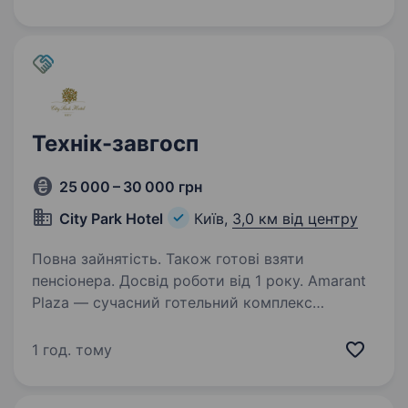
ми у пошуках Технік з монтажу електронних
компонентів та лінії поверхневого…
Технік-завгосп
25 000 – 30 000 грн
City Park Hotel
Київ,
3,0 км від центру
Повна зайнятість. Також готові взяти
пенсіонера. Досвід роботи від 1 року. Amarant
Plaza — сучасний готельний комплекс
на Подолі, за 5 хвилин від станції метро
Тараса Шевченка. Ми пропонуємо: офіційне
1 год. тому
працевлаштування; заробітну плату 25 000−30
000 грн; стабільні виплати двічі на…