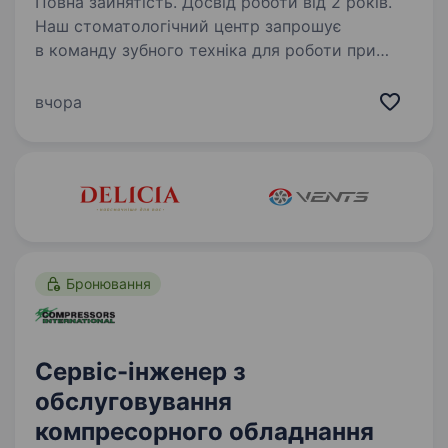
Повна зайнятість. Досвід роботи від 2 років.
Наш стоматологічний центр запрошує
в команду зубного техніка для роботи при
клініці. Шукаємо відповідального спеціаліста
з досвідом роботи від 3 років, який вміє
вчора
якісно виконувати роботи з циркону,
тимчасових коронок…
Бронювання
Сервіс-інженер з
обслуговування
компресорного обладнання