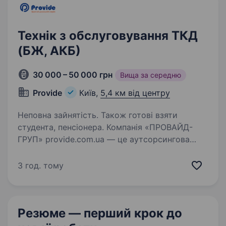
Технік з обслуговування ТКД
(БЖ, АКБ)
30 000 – 50 000 грн
Вища за середню
Provide
Київ,
5,4 км від центру
Неповна зайнятість. Також готові взяти
студента, пенсіонера. Компанія «ПРОВАЙД-
ГРУП» provide.com.ua — це аутсорсингова
компанія з надання послуг у сфері
телекомунікацій (технічне обслуговування
3 год. тому
та будівництво телекомунікаційних мереж).
Сьогодні, серед наших основних клієнтів…
Резюме — перший крок
до