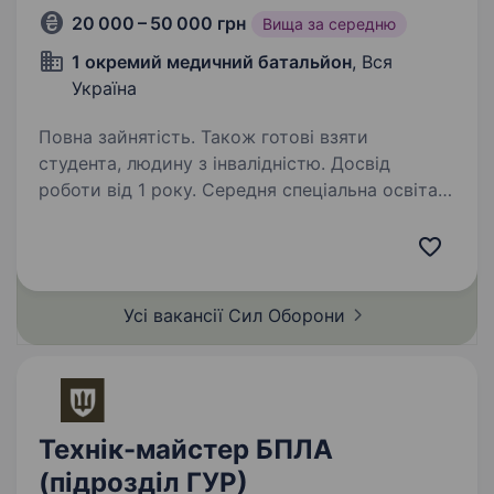
20 000 – 50 000 грн
Вища за середню
1 окремий медичний батальйон
, Вся
Україна
Повна зайнятість. Також готові взяти
студента, людину з інвалідністю. Досвід
роботи від 1 року. Середня спеціальна освіта.
Вимоги: середня спеціальна або вища освіта,
бажано технічна розуміння принципів роботи
електроніки та робототехніки, вміння
діагностувати проблеми й здійснювати ремонт
Усі вакансії Сил
Оборони
вміння працювати з комп’ютерними
додатками…
Технік-майстер БПЛА
(підрозділ ГУР)