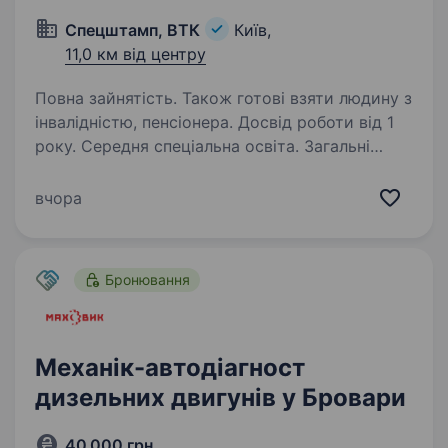
Спецштамп, ВТК
Київ,
11,0 км від центру
Повна зайнятість. Також готові взяти людину з
інвалідністю, пенсіонера. Досвід роботи від 1
року. Середня спеціальна освіта. Загальні
вимоги: Встановлення та наладка штампа
на прес та налагодження виробництва деталі
вчора
згідно креслення. Вміння користуватись
інструментом (штангенциркуль, мікрометр);
Чоловік без шкідливих звичок, уважність,…
Бронювання
Механік-автодіагност
дизельних двигунів у Бровари
40 000 грн