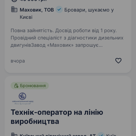
Маховик, ТОВ
Бровари, шукаємо у
Києві
Повна зайнятість. Досвід роботи від 1 року.
Провідний спеціаліст з діагностики дизельних
двигунівЗавод «Маховик» запрошує
до команди технічного спеціаліста, який
глибоко розуміє принцип роботи сучасних
вчора
дизельних двигунів та вміє самостійно
знаходити причини…
Бронювання
Технік-оператор на лінію
виробництва