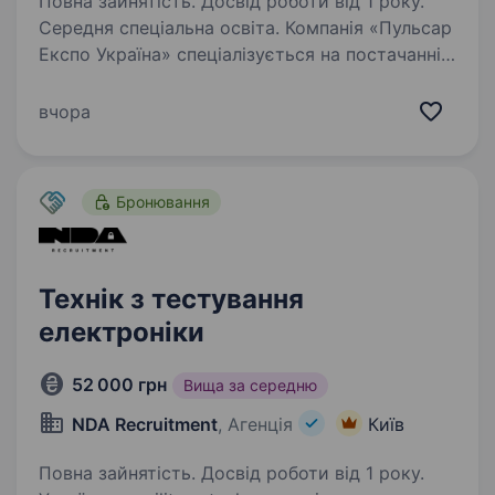
Повна зайнятість. Досвід роботи від 1 року.
Середня спеціальна освіта. Компанія «Пульсар
Експо Україна» спеціалізується на постачанні
спеціальних автомобілів/спеціальної техніки
власного виробництва та техніки, виробленої
вчора
із залученням аутсорсу в рамках програм
міжнародної технічної…
Бронювання
Технік з тестування
електроніки
52 000 грн
Вища за середню
NDA Recruitment
, Агенція
Київ
Повна зайнятість. Досвід роботи від 1 року.