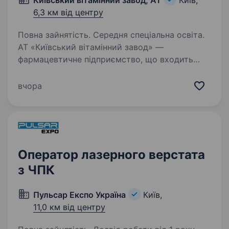
Київський вітамінний завод, АТ
Київ,
6,3 км від центру
Повна зайнятість. Середня спеціальна освіта.
АТ «Київський вітамінний завод» —
фармацевтичне підприємство, що входить
в Топ найкращих фармацевтичних
підприємств України. У нас є великі успіхи,
вчора
багаторічний досвід, сучасне обладнання
провідних виробників і…
Оператор лазерного верстата
з ЧПК
Пульсар Експо Україна
Київ,
11,0 км від центру