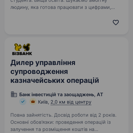
студента. Вища освіта. Шукаємо амбітну
людину, яка готова працювати з цифрами,
розвиватися та стати частиною нашої
команди. Це чудова можливість отримати
практичний досвід роботи з фінансовими
інструментами, біржовою інфраструктурою
та клієнтськими…
Дилер управління
супроводження
казначейських операцій
Банк інвестицій та заощаджень, АТ
Київ,
2,0 км від центру
Повна зайнятість. Досвід роботи від 2 років.
Основні обов’язки: проведення операцій із
залучення та розміщення коштів на