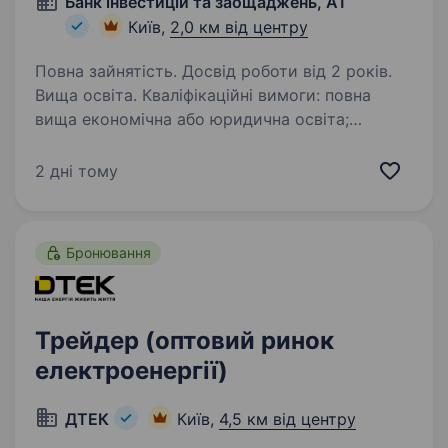
Банк інвестицій та заощаджень, АТ
Київ,
2,0 км від центру
Повна зайнятість. Досвід роботи від 2 років.
Вища освіта. Кваліфікаційні вимоги: повна
вища економічна або юридична освіта;
наявність сертифікату на право здійснення
професійної діяльності з цінними паперами
2 дні тому
в Україні: торгівля цінними паперами, виданого
Національною…
Бронювання
Трейдер (оптовий ринок
електроенергії)
ДТЕК
Київ,
4,5 км від центру