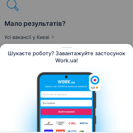
Мало результатів?
Усі вакансії
у Києві
Шукаєте роботу? Завантажуйте застосунок
Work.ua!
Українська
Ресурси
Контакти
Про нас
Кар’єра
Новини Work.ua
Допомога
Умови використання