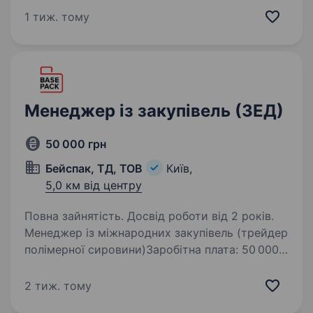
до команди Трейдера на оптовому ринку
1 тиж. тому
електроенергії. Ми відкриті до кандидатів без
досвіду роботи в трейдингу,…
Менеджер із закупівель (ЗЕД)
50 000 грн
Бейспак, ТД, ТОВ
Київ,
5,0 км від центру
Повна зайнятість. Досвід роботи від 2 років.
Менеджер із міжнародних закупівель (трейдер
полімерної сировини)Заробітна плата: 50 000
грн + % від прибутку Графік роботи: 5/2, 09:00
—18:00 Місце роботи: м. Київ, район метро
2 тиж. тому
Деміївська, проспект Валерія Лобановського,…