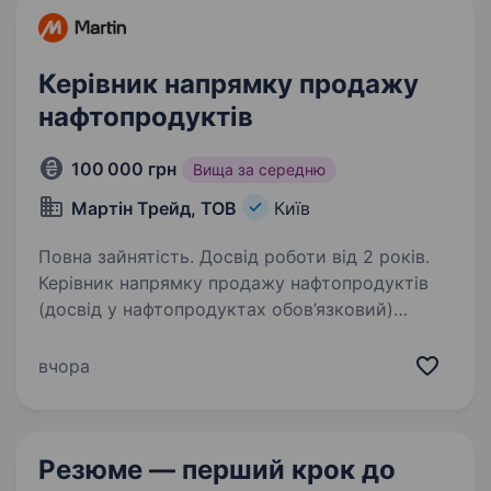
ми запрошуємо…
Керівник напрямку продажу
нафтопродуктів
100 000 грн
Вища за середню
Мартін Трейд, ТОВ
Київ
Повна зайнятість. Досвід роботи від 2 років.
Керівник напрямку продажу нафтопродуктів
(досвід у нафтопродуктах обов’язковий)
Задачі: Особиста участь у процесі продажів:
ведення ключових клієнтів, пошук нових
вчора
партнерів та укладання угод. Управління
та координація…
Резюме — перший крок
до