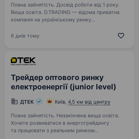
Повна зайнятість. Досвід роботи від 1 року.
Вища освіта. D.TRADING — відома приватна
компанія на українському ринку
енергоресурсів. Ми працюємо на ринках 25
держав, маємо офіси в Україні, Хорватії,
6 днів тому
Швейцарії та Нідерландах. Наша команда
налічує 280 працівників. Прихильність…
Трейдер оптового ринку
електроенергії (junior level)
ДТЕК
Київ,
4,5 км від центру
Повна зайнятість. Незакінчена вища освіта.
Хочете розвиватися в енерготрейдингу
та працювати з реальним ринком
електроенергії? D.TRADING запрошує