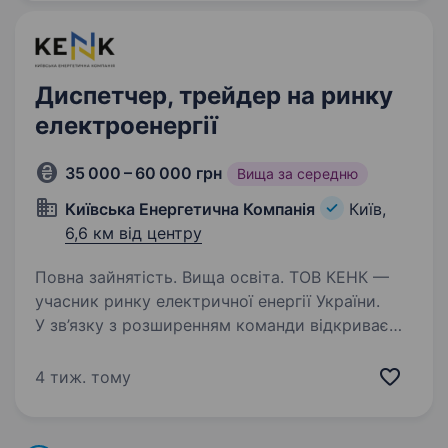
Диспетчер, трейдер на ринку
електроенергії
35 000 – 60 000 грн
Вища за середню
Київська Енергетична Компанія
Київ,
6,6 км від центру
Повна зайнятість. Вища освіта. ТОВ КЕНК —
учасник ринку електричної енергії України.
У зв’язку з розширенням команди відкриваємо
позицію комерційного диспетчера, трейдера
на ринку елекроенергії, який керуватиме
4 тиж. тому
портфелем генерації компанії та вестиме…