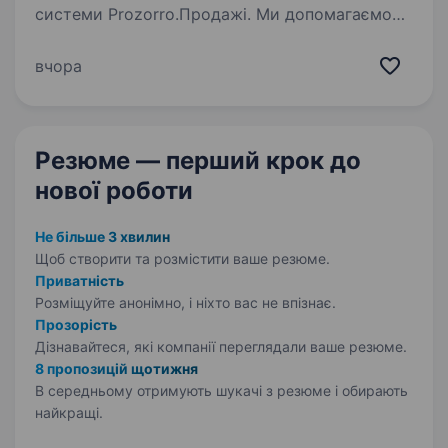
системи Prozorro.Продажі. Ми допомагаємо
бізнесу, інвесторам та приватним особам
вигідно купувати й орендувати державне,
вчора
комунальне та приватне майно. Ми вже
працювали з великими…
Резюме — перший крок
до
нової роботи
Не більше 3 хвилин
Щоб створити та розмістити ваше
резюме.
Приватність
Розміщуйте анонімно, і ніхто вас не впізнає.
Прозорість
Дізнавайтеся, які компанії переглядали ваше резюме.
8 пропозицій щотижня
В середньому отримують шукачі з резюме і обирають
найкращі.