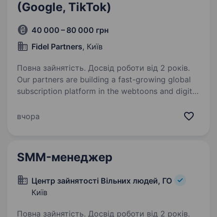
(Google, TikTok)
40 000 – 80 000 грн
Fidel Partners
, Київ
Повна зайнятість. Досвід роботи від 2 років.
Our partners are building a fast-growing global
subscription platform in the webtoons and digital
comics niche, focused primarily on the US
market. The product is actively scaling its user
вчора
base and investing heavily…
SMM-менеджер
Центр зайнятості Вільних людей, ГО
Київ
Повна зайнятість. Досвід роботи від 2 років.