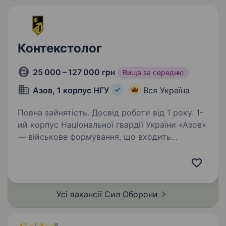
Контекстолог
25 000 – 127 000 грн
Вища за середню
Азов, 1 корпус НГУ
Вся Україна
Повна зайнятість. Досвід роботи від 1 року. 1-
ий корпус Національної гвардії України «Азов»
— військове формування, що входить
до складу НГУ. Підрозділ збирає команду
вмотивованих фахівців, які готові бути
прикладом та працювати разом на перемогу.
Обов’язки:…
Усі вакансії Сил
Оборони