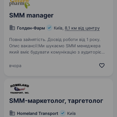
SMM manager
Голден-Фарм
Київ,
8,1 км від центру
Повна зайнятість. Досвід роботи від 1 року.
Опис вакансії:Ми шукаємо SMM менеджера
який вміє будувати комунікацію з аудиторією
та допомагати брендам зростати Основні
обов’язки: Розробка та реалізація SMM-
вчора
стратегії. Ведення сторінок у Instagram,
TikTok…
SMM-маркетолог, таргетолог
Homeland Transport
Київ