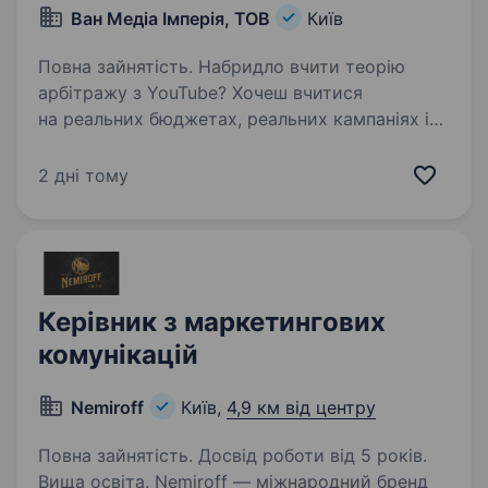
Ван Медіа Імперія, ТОВ
Київ
Повна зайнятість. Набридло вчити теорію
арбітражу з YouTube? Хочеш вчитися
на реальних бюджетах, реальних кампаніях і
поруч із сильнішими баєрами, які вже
пройшли цей шлях? OneMedia — міжнародний
2 дні тому
медіа-холдинг у сфері Digital Marketing…
Керівник з маркетингових
комунікацій
Nemiroff
Київ,
4,9 км від центру
Повна зайнятість. Досвід роботи від 5 років.
Вища освіта. Nemiroff — міжнародний бренд