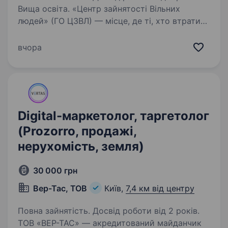
Вища освіта. «Центр зайнятості Вільних
людей» (ГО ЦЗВЛ) — місце, де ті, хто втратив
орієнтири, відчувають «ґрунт під ногами»,
знаходять свої сенси та повертаються
вчора
до життя через професійну самореалізацію.
З 2014 року ми підтримуємо…
Digital-маркетолог, таргетолог
(Prozorro, продажі,
нерухомість, земля)
30 000 грн
Вер-Тас, ТОВ
Київ,
7,4 км від центру
Повна зайнятість. Досвід роботи від 2 років.
ТОВ «ВЕР-ТАС» — акредитований майданчик