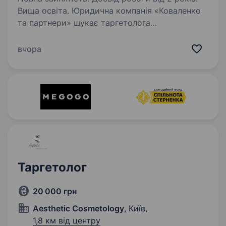
Вища освіта. Юридична компанія «Коваленко
та партнери» шукає таргетолога
та адміністратора срм системи для роботи
в офісі в центрі міста. Графік з 9:30 до 6
вчора
вечора, з понеділка по пʼятницю. Обовʼязкове
знання та досвід роботи…
Таргетолог
20 000 грн
Aesthetic Cosmetology
, Київ,
1,8 км від центру