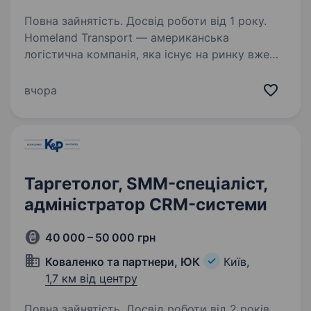
Повна зайнятість. Досвід роботи від 1 року.
Homeland Transport — американська
логістична компанія, яка існує на ринку вже
з 2012 року. Наша діяльність — це вантажні
перевезення на території США та Канади.
вчора
Ми намагаємося надавати найкращий сервіс
всім своїм…
Таргетолог, SMM-спеціаліст,
адміністратор CRM-системи
40 000 – 50 000 грн
Коваленко та партнери, ЮК
Київ,
1,7 км від центру
Повна зайнятість. Досвід роботи від 2 років.