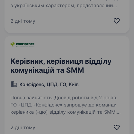
з українським характером, представлений
у понад 80 країнах світу. Ми шукаємо Head
of Integrated Communications & Media — лідера,
2 дні тому
який зможе побудувати єдину глобальну
систему комунікацій…
Керівник, керівниця відділу
комунікацій та SMM
Конфіденс, ЦПД, ГО
, Київ
Повна зайнятість. Досвід роботи від 2 років.
ГО «ЦПД «Конфіденс» запрошує до команди
керівника (-цю) відділу комунікацій та SMM.
Ми шукаємо сильного комунікаційника, який
мислить стратегічно, вміє будувати бренд
2 дні тому
організації, керувати командою