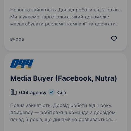
Неповна зайнятість. Досвід роботи від 2 років.
Ми шукаємо таргетолога, який допоможе
масштабувати рекламні кампанії та досягати
високих результатів. Обов’язки: Налаштування,
запуск та оптимізація рекламних кампаній
вчора
у Meta Ads (Facebook/Instagram), TikTok…
Media Buyer (Facebook, Nutra)
044.аgency
Київ
Повна зайнятість. Досвід роботи від 1 року.
44.agency — арбітражна команда з досвідом
понад 5 років, що динамічно розвивається.
Наші співробітники — наша головна цінність,