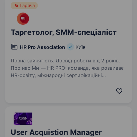
Гаряча
Таргетолог, SMM-спеціаліст
HR Pro Association
Київ
Повна зайнятість. Досвід роботи від 2 років.
Про нас Ми — HR PRO: команда, яка розвиває
HR-освіту, міжнародні сертифікаційні
програми та професійні HR-події в Україні
та за її межами. Ми створюємо одні
з найсильніших HR-продуктів і професійних
подій, які знають…
User Acquistion Manager