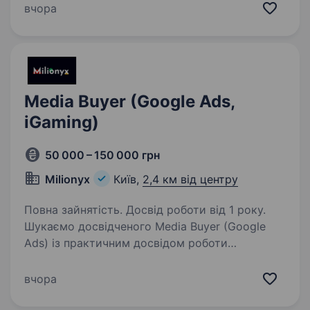
тому ми створюємо всі умови для кар'єрного
вчора
зростання, гнучкої роботи та дружньої
атмосфери…
Media Buyer (Google Ads,
iGaming)
50 000 – 150 000 грн
Milionyx
Київ,
2,4 км від центру
Повна зайнятість. Досвід роботи від 1 року.
Шукаємо досвідченого Media Buyer (Google
Ads) із практичним досвідом роботи
в iGaming. Спеціаліст відповідатиме за запуск,
масштабування та оптимізацію рекламних
вчора
кампаній у Google Ads, пошук нових точок
росту та розвиток…