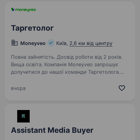
Таргетолог
Moneyveo
Київ,
2,6 км від центру
Повна зайнятість. Досвід роботи від 2 років.
Вища освіта. Компанія Moneyveo запрошує
долучитися до нашої команди Таргетолога.
Трохи про нас: Moneyveo — продуктова
fintech-компанія, лідер ринку небанківського
вчора
кредитування онлайн (*за підсумками
голосування 2023 р. у рейтингу…
Assistant Media Buyer