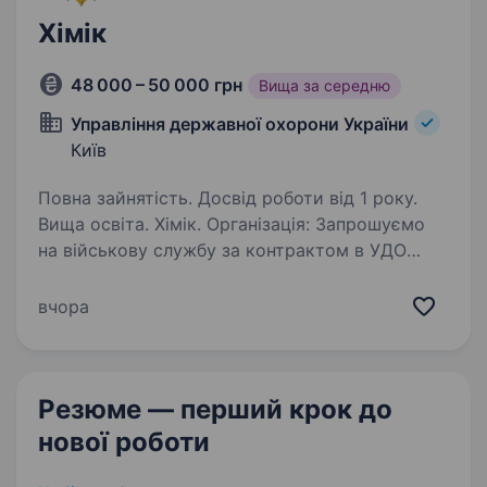
Хімік
48 000 – 50 000 грн
Вища за середню
Управління державної охорони України
Київ
Повна зайнятість. Досвід роботи від 1 року.
Вища освіта. Хімік. Організація: Запрошуємо
на військову службу за контрактом в УДО
України — державний правоохоронний орган
спеціального призначення, громадян України
вчора
віком від 20 років. Вимоги до кандидатів:
достатній рівень…
Резюме — перший крок
до
нової роботи