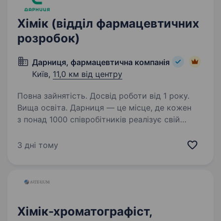
Хімік (відділ фармацевтичних
розробок)
Дарниця, фармацевтична компанія
Київ,
11,0 км від центру
Повна зайнятість. Досвід роботи від 1 року.
Вища освіта. Дарниця — це місце, де кожен
з понад 1000 співробітників реалізує свій
потенціал за гідну винагороду, освоює
інноваційні технології, здійснює неперервний
3 дні тому
пошук нових рішень заради покращення
якості життя і здоров’я…
Хімік-хроматографіст,