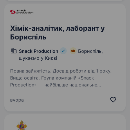
технології,…
Хімік-аналітик, лаборант у
Бориспіль
Snack Production
Бориспіль,
шукаємо у Києві
Повна зайнятість. Досвід роботи від 1 року.
Вища освіта. Група компаній «Snack
Production» — найбільше національне
об'єднання торгово-виробничих підприємств
(ТМ «Хуторок», ТМ «LaPasta» та ін.) запрошує
вчора
на роботу хімік-аналітика Вимоги:
розглядаємо кандидата без досвіду…