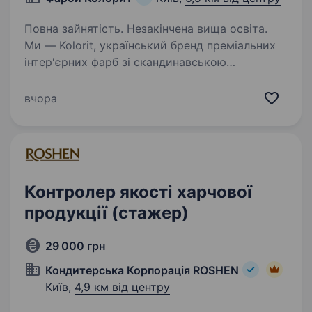
Повна зайнятість. Незакінчена вища освіта.
Ми — Kolorit, український бренд преміальних
інтер'єрних фарб зі скандинавською
технологічною основою. Працюємо на стику
R&D, виробництва та ринку, формуючи новий
вчора
стандарт якості у сфері лакофарбових
матеріалів.…
Контролер якості харчової
продукції (стажер)
29 000 грн
Кондитерська Корпорація ROSHEN
Київ,
4,9 км від центру