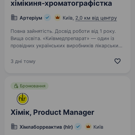
хімікиня-хроматографістка
Артеріум
Київ,
2,0 км від центру
Повна зайнятість. Досвід роботи від 1 року.
Вища освіта. «Київмедпрепарат» — один із
провідних українських виробників лікарських
засобів, історія та експертиза якого
формуються з 1847 року. Компанія
3 дні тому
спеціалізується на виробництві
антибактеріальних засобів і є багаторічним…
Бронювання
Хімік, Product Manager
Хімлаборреактив (hlr)
Київ