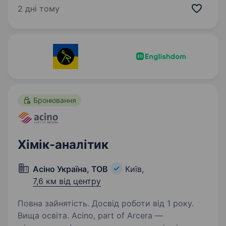
наукові дослідження і новітні технології
2 дні тому
виробництва дозволили ПрАТ «ІНДАР» стати
національним лідером у допомозі людям…
Бронювання
Хімік-аналітик
Асіно Україна, ТОВ
Київ,
7,6 км від центру
Повна зайнятість. Досвід роботи від 1 року.
Вища освіта. Acino, part of Arcera —