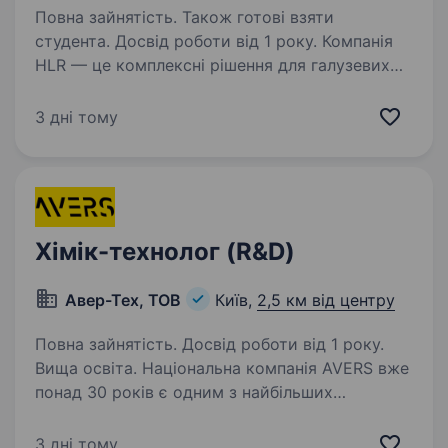
Повна зайнятість. Також готові взяти
студента. Досвід роботи від 1 року. Компанія
HLR — це комплексні рішення для галузевих
лабораторій, у тому числі компанія під ключ
забезпечує лабораторіїї контролю якості
3 дні тому
харчових продуктів обладнанням, реагентами
та витратними матеріалами запрошує…
Хімік-технолог (R&D)
Авер-Тех, ТОВ
Київ,
2,5 км від центру
Повна зайнятість. Досвід роботи від 1 року.
Вища освіта. Національна компанія AVERS вже
понад 30 років є одним з найбільших
дистриб’юторів матеріалів для виготовлення
світлової, зовнішньої та інтер'єрної реклами,
3 дні тому