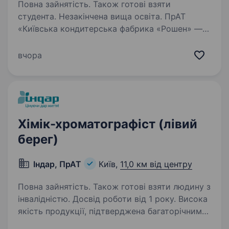
Повна зайнятість. Також готові взяти
студента. Незакінчена вища освіта. ПрАТ
«Київська кондитерська фабрика «Рошен» —
це сучасне виробництво орієнтоване
на виготовлення тортів, тістечок, кексів,
вчора
мармеладу, пастили, зефіру, печива та вафель,
а також коробкових цукерок «Київ Вечірній»…
Хімік-хроматографіст (лівий
берег)
Індар, ПрАТ
Київ,
11,0 км від центру
Повна зайнятість. Також готові взяти людину з
інвалідністю. Досвід роботи від 1 року. Висока
якість продукції, підтверджена багаторічним
досвідом її застосування, фундаментальні