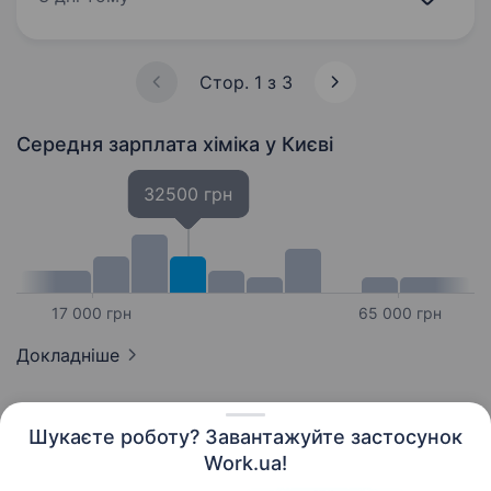
будівництва та дизайну. У нас 2 офіси в Києві і
6 регіональних…
Стор. 1 з 3
Середня зарплата хіміка
у Києві
32500 грн
17 000 грн
65 000 грн
Докладніше
Шукаєте роботу? Завантажуйте застосунок
Work.ua!
Українська