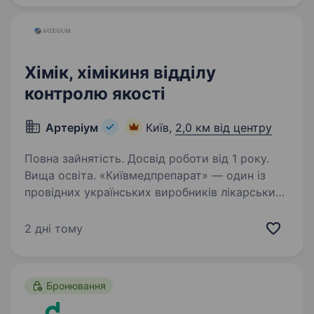
та постачання обладнання…
Хімік, хімікиня відділу
контролю якості
Артеріум
Київ,
2,0 км від центру
Повна зайнятість. Досвід роботи від 1 року.
Вища освіта. «Київмедпрепарат» — один із
провідних українських виробників лікарських
засобів, історія та експертиза якого
формуються з 1847 року. Компанія
2 дні тому
спеціалізується на виробництві
антибактеріальних засобів і є багаторічним…
Бронювання