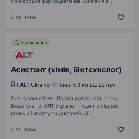
міжнародна фармацевтична компанія зі
швейцарським корінням і багаторічною
присутністю в Україні. Ми спеціалізуємось
2 дні тому
на розробці, виробництві та просуванні
інноваційних лікарських засобів…
Бронювання
Асистент (хімік, біотехнолог)
ALT Ukraine
Київ,
5,3 км від центру
Повна зайнятість. Досвід роботи від 1 року.
Вища освіта. АЛТ Україна — один із лідерів
ринку з імпорту та дистрибуції
лабораторного, медичного обладнання і
реагентів від кращих світових виробників.
2 дні тому
Портфоліо продуктів та послуг включає підбір