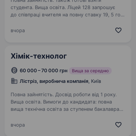
Повна зайнятість. Також готові взяти
студента. Вища освіта. Ліцей 128 запрошує
до співпраці вчителя на повну ставку 19, 5 год
(16,5 хімії у 7−9 класах та 3 години
інтегрованого курсу здоров’я, безпека,
вчора
добробут, етика у 5-х класах). Навнтаження
можливо корегувати під час…
Хімік-технолог
60 000 – 70 000 грн
Вища за середню
Лістріз, виробнича компанія
, Київ
Повна зайнятість. Досвід роботи від 1 року.
Вища освіта. Вимоги до кандидата: повна
вища технічна освіта за ступенем бакалавра
та магістра за спеціальністю 161/G1 «Хімічні
технології та інженерія». досвід роботи
вчора
за фахом від 1 року; знання основ хімічної