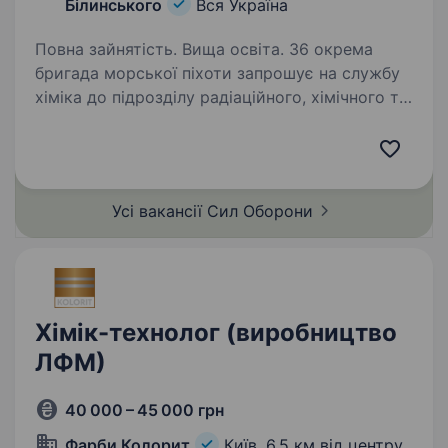
Білинського
Вся Україна
Повна зайнятість. Вища освіта. 36 окрема
бригада морської піхоти запрошує на службу
хіміка до підрозділу радіаційного, хімічного та
біологічного захисту (РХБЗ). Основне
завдання — забезпечення виявлення, аналізу
та нейтралізації небезпечних речовин,…
Усі вакансії Сил
Оборони
Хімік-технолог (виробництво
ЛФМ)
40 000 – 45 000 грн
Фарби Колорит
Київ,
6,5 км від центру