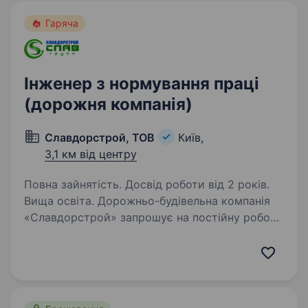
Гаряча
Інженер з нормування праці
(дорожня компанія)
Славдорстрой, ТОВ
Київ,
3,1 км від центру
Повна зайнятість. Досвід роботи від 2 років.
Вища освіта. Дорожньо-будівельна компанія
«Славдорстрой» запрошує на постійну роботу
» Інженера з нормування праці». Дистанційну
та гібрідну роботу не розглядаємо!!! Вимоги:
Освіта вища (економіка, фінанси); Досвід
роботи…