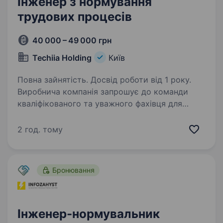
Інженер з нормування
трудових процесів
40 000 – 49 000 грн
Techiia Holding
Київ
Повна зайнятість. Досвід роботи від 1 року.
Виробнича компанія запрошує до команди
кваліфікованого та уважного фахівця для
роботи з нормуванням, технічною
документацією та супроводом виробничих
2 год. тому
процесів. Якщо ви маєте технічну освіту,
аналітичне мислення…
Бронювання
Інженер-нормувальник