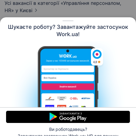
Усі вакансії в категорії «Управління персоналом,
HR»
у Києві
Шукаєте роботу? Завантажуйте застосунок
Work.ua!
Українська
Ресурси
Контакти
Про нас
Кар’єра
Новини Work.ua
Допомога
Умови використання
Роботодавцю
Ви роботодавець?
© 2006–2026 Work.ua. Сервіс пошуку роботи №1 в
Завантажте застосунок Work.ua: HR
для пошуку