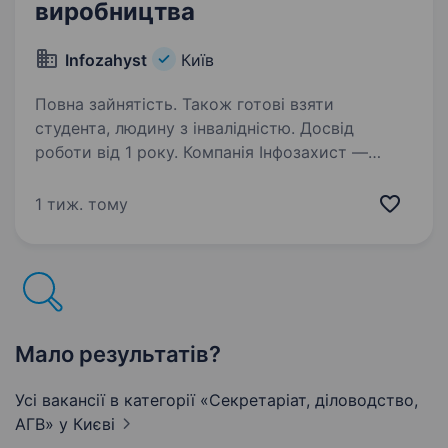
виробництва
Infozahyst
Київ
Повна зайнятість. Також готові взяти
студента, людину з інвалідністю. Досвід
роботи від 1 року. Компанія Інфозахист —
український науково-виробничий центр та
лідер галузі радіоелектронної розвідки. Понад
1 тиж. тому
20 років ми створюємо апаратні та програмні
рішення для посилення обороноздатності
України. Спеціалізуємось…
Мало результатів?
Усі вакансії в категорії «Секретаріат, діловодство,
АГВ»
у Києві