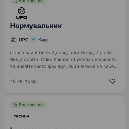
Бронювання
Нормувальник
UPG
Київ
Повна зайнятість. Досвід роботи від 2 років.
Вища освіта. Опис вакансіїШукаємо уважного
та аналітичного фахівця, який візьме на себе
прозорий розрахунок заробітної плати,
контроль виробітку та систему нормування
48 хв. тому
для наших команд. Якщо ви легко
орієнтуєтеся у відрядних…
Бронювання