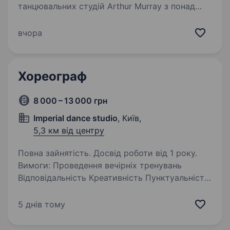
танцювальних студій Arthur Murray з понад
113-річною історією. У світі, де танець часто
залишається лише хобі, ми створюємо місце,
вчора
де танець стає повноцінною…
Хореограф
8 000 – 13 000 грн
Imperial dance studio
, Київ,
5,3 км від центру
Повна зайнятість. Досвід роботи від 1 року.
Вимоги: Проведення вечірніх тренувань
Відповідальність Креативність Пунктуальність
Постановка номерів для фестивалів
та чемпіонатів Умови роботи: Вечірні групи,
5 днів тому
діти 4−6 років, 10−14 років (сучасна…