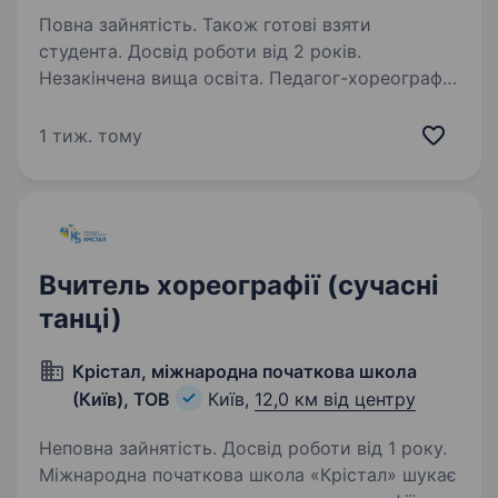
Повна зайнятість. Також готові взяти
студента. Досвід роботи від 2 років.
Незакінчена вища освіта. Педагог-хореограф
(Артист-балету) Ми шукаємо педагога-
хореографа для роботи з дітьми віком від 4
1 тиж. тому
до 15 років. Обов’язки: проведення занять
з балету, хореографії та балетної гімнастики;
підготовка дітей до виступів,…
Вчитель хореографії (сучасні
танці)
Крістал, міжнародна початкова школа
(Київ), ТОВ
Київ,
12,0 км від центру
Неповна зайнятість. Досвід роботи від 1 року.
Міжнародна початкова школа «Крістал» шукає