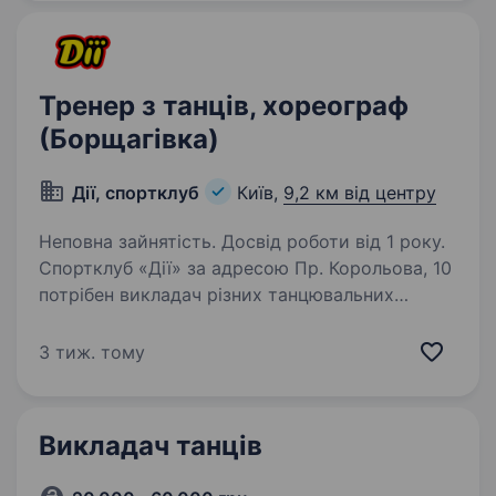
на телебаченні, виступає…
Тренер з танців, хореограф
(Борщагівка)
Дії, спортклуб
Київ,
9,2 км від центру
Неповна зайнятість. Досвід роботи від 1 року.
Спортклуб «Дії» за адресою Пр. Корольова, 10
потрібен викладач різних танцювальних
напрямів: Обовя’зкове володіння одним із
напрямків: Strip plastic, Heels, Sensual Strip,
3 тиж. тому
Twerk + ще один вид сучасних танців…
Викладач танців