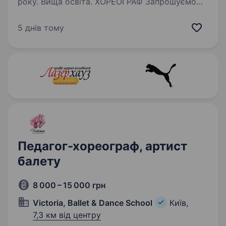
року. Вища освіта. ХОРЕОГРАФ Запрошуємо
хореографа до роботи у Буковинський центр
мистецтв (м. Вижниця, Чернівецька область)!
5 днів тому
Робота в мальовничому, безпечному
карпатському регіоні Західної України —
подалі від бойових дій. Дружній…
Педагог-хореограф, артист
балету
8 000 – 15 000 грн
Victoria, Ballet & Dance School
Київ,
7,3 км від центру