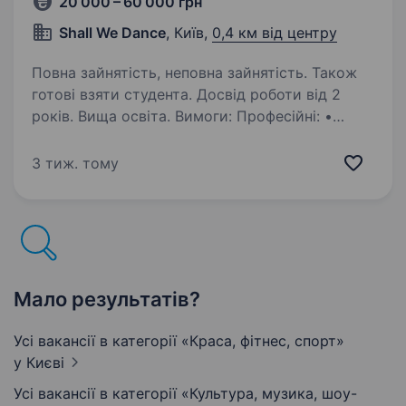
20 000 – 60 000 грн
Shall We Dance
, Київ,
0,4 км від центру
Повна зайнятість, неповна зайнятість. Також
готові взяти студента. Досвід роботи від 2
років. Вища освіта. Вимоги: Професійні: •
Досвід викладання (індивідуальні та групові
заняття) • Знання програм American та/або
3 тиж. тому
International Style • Вміння працювати
з дорослою аудиторією • Розуміння методики
навчання (структура…
Мало результатів?
Усі вакансії в категорії «Краса, фітнес, спорт»
у Києві
Усі вакансії в категорії «Культура, музика, шоу-