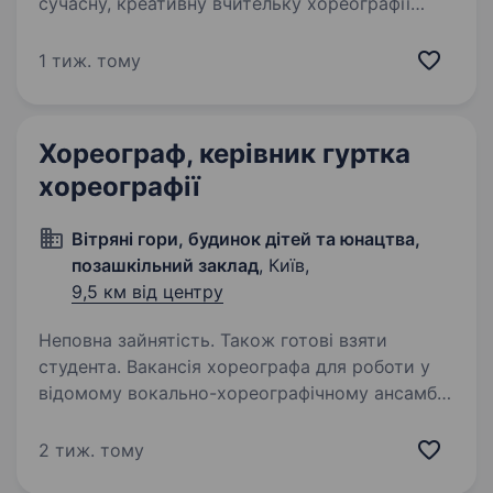
сучасну, креативну вчительку хореографії
(сучасні танці) для учнів початкових класів.
Умови роботи: графік роботи — 2 рази
1 тиж. тому
на тиждень. 16 годин сучасна приватна
школа…
Хореограф, керівник гуртка
хореографії
Вітряні гори, будинок дітей та юнацтва,
позашкільний заклад
, Київ,
9,5 км від центру
Неповна зайнятість. Також готові взяти
студента. Вакансія хореографа для роботи у
відомому вокально-хореографічному ансамблі
«Зернятко» м.Києва (Виноградар, Вітряні
гори). Наш колектив багато концертує
2 тиж. тому
в Україні а також закордоном, знімається