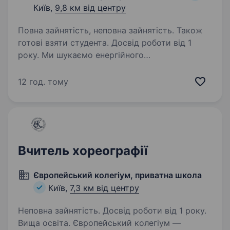
Київ,
9,8 км від центру
Повна зайнятість, неповна зайнятість. Також
готові взяти студента. Досвід роботи від 1
року. Ми шукаємо енергійного
та талановитого викладача хореографії,
спеціаліста у сучасному танці, для роботи
12 год. тому
у мережі освітніх закладів «Академія
школяра». Часткова зайнятість, розклад
узгоджується. Вимоги: Досвід…
Вчитель хореографії
Європейський колегіум, приватна школа
Київ,
7,3 км від центру
Неповна зайнятість. Досвід роботи від 1 року.
Вища освіта. Європейський колегіум —