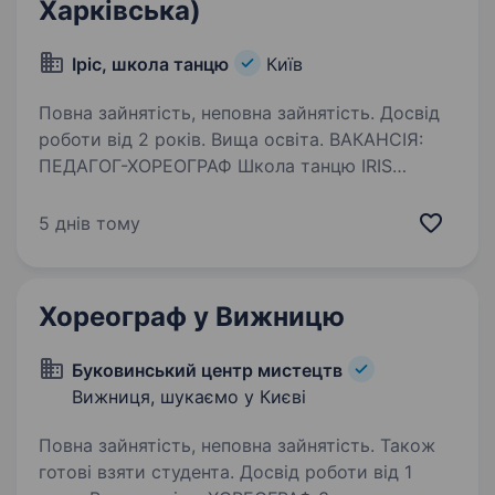
Харківська)
Іріс, школа танцю
Київ
Повна зайнятість, неповна зайнятість. Досвід
роботи від 2 років. Вища освіта. ВАКАНСІЯ:
ПЕДАГОГ-ХОРЕОГРАФ Школа танцю IRIS
запрошує до своєї команди педагога-
хореографа. Понад 25 років ми навчаємо
5 днів тому
дітей мистецтву танцю та створюємо
середовище, у якому зростають не лише
сильні виконавці, а й упевнені,…
Хореограф у Вижницю
Буковинський центр мистецтв
Вижниця, шукаємо у Києві
Повна зайнятість, неповна зайнятість. Також
готові взяти студента. Досвід роботи від 1