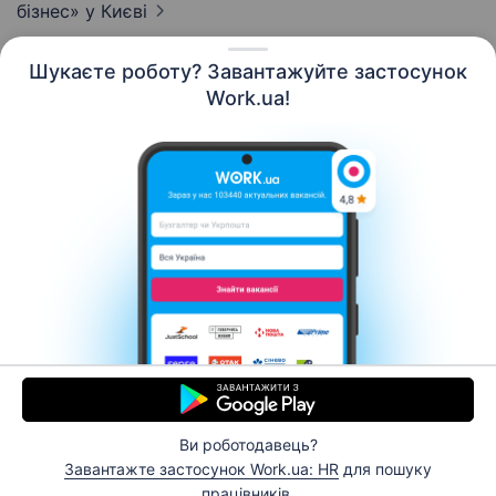
бізнес»
у Києві
Шукаєте роботу? Завантажуйте застосунок
Work.ua!
Українська
Ресурси
Контакти
Про нас
Кар’єра
Новини Work.ua
Допомога
Умови використання
Роботодавцю
Ви роботодавець?
© 2006–2026 Work.ua. Сервіс пошуку роботи №1 в
Завантажте застосунок Work.ua: HR
для пошуку
Україні.
працівників.