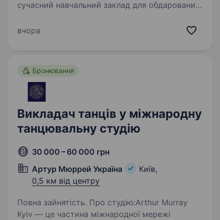
сучасний навчальний заклад для обдарованих
дітей, заснований 24 роки тому, який входить
до списку найінноваційніших шкіл світу
вчора
за версією Microsoft. Наші випускники успішно
навчаються у провідних…
Бронювання
Викладач танців у міжнародну
танцювальну студію
30 000 – 60 000 грн
Артур Мюррей Україна
Київ,
0,5 км від центру
Повна зайнятість. Про студію:Arthur Murray
Kyiv — це частина міжнародної мережі