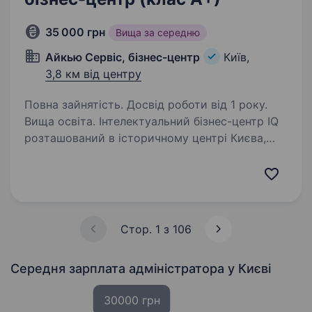
35 000 грн
Вища за середню
Айкью Сервіс, бізнес-центр
Київ,
3,8 км від центру
Повна зайнятість. Досвід роботи від 1 року.
Вища освіта. Інтелектуальний бізнес-центр IQ
розташований в історичному центрі Києва,
має унікальну архітектуру з відкритими
терасами та панорамним видом на монумент і
дніпровські схили. Це місце сили для
проведення різноманітних…
Стор. 1 з 106
Середня зарплата адміністратора
у Києві
30000 грн