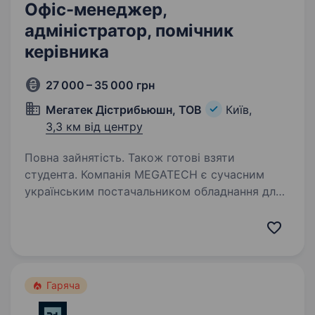
Офіс-менеджер,
адміністратор, помічник
керівника
27 000 – 35 000 грн
Мегатек Дістрибьюшн, ТОВ
Київ,
3,3 км від центру
Повна зайнятість. Також готові взяти
студента. Компанія MEGATECH є сучасним
українським постачальником обладнання для
критичної інфраструктури та автоматизації.
Наші основні напрями діяльності — мережеве
обладнання (роутери, комутатори, точки
доступу тощо),…
Гаряча