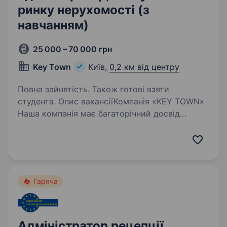
ринку нерухомості (з
навчанням)
25 000 – 70 000 грн
Key Town
Київ,
0,2 км від центру
Повна зайнятість. Також готові взяти
студента. Опис вакансіїКомпанія «KEY TOWN»
Наша компанія має багаторічний досвід
на ринку України у наданні послуг
з довгострокової оренди житлової
нерухомості. Ми надаємо клієнтам повний
спектр послуг — від підбору оптимальних…
Гаряча
Адміністратор рецепції