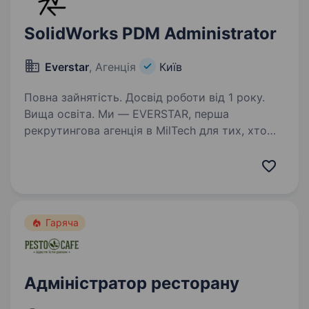
SolidWorks PDM Administrator
Everstar
, Агенція
Київ
Повна зайнятість. Досвід роботи від 1 року.
Вища освіта. Ми — EVERSTAR, перша
рекрутингова агенція в MilTech для тих, хто
готовий створювати технологічне майбутнє.
Але досить про нас, розказуємо про головну
роль. Ця вакансія у R&D-команду,
що розробляє та виробляє техніку…
Гаряча
Адміністратор ресторану