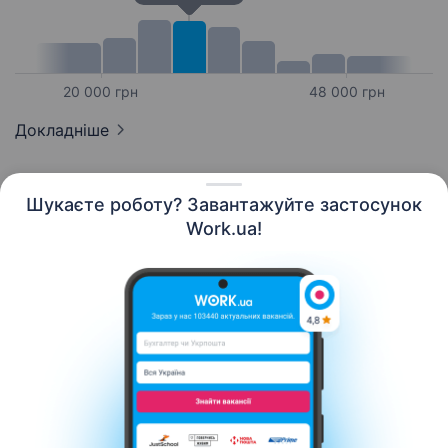
20 000 грн
48 000 грн
Докладніше
Шукаєте роботу? Завантажуйте застосунок
Work.ua!
Українська
Ресурси
Контакти
Про нас
Кар’єра
Новини Work.ua
Допомога
Умови використання