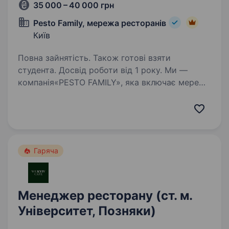
35 000 – 40 000 грн
Pesto Family, мережа ресторанів
Київ
Повна зайнятість. Також готові взяти
студента. Досвід роботи від 1 року. Ми —
компанія«PESTO FAMILY», яка включає мережу
ресторанів «PESTO CAFE», і налічує 20
ресторанів Робота в PESTO FAMILY —
це робота в команді професіоналів і
однодумців. Цікаві завдання, навчання,
тренінги, корпоративні…
Гаряча
Менеджер ресторану (ст. м.
Університет, Позняки)