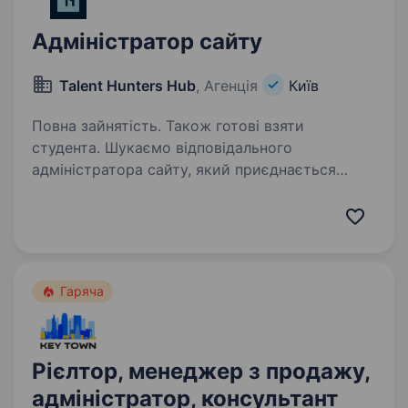
Адміністратор сайту
Talent Hunters Hub
, Агенція
Київ
Повна зайнятість. Також готові взяти
студента. Шукаємо відповідального
адміністратора сайту, який приєднається
до зростаючої команди продуктової
української компанії. Що буде входити
до Ваших обов’язків: розміщення нового
контенту на сайті через зручну внутрішню…
Гаряча
Рієлтор, менеджер з продажу,
адміністратор, консультант