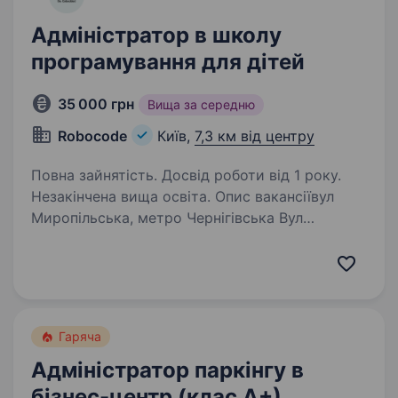
Адміністратор в школу
програмування для дітей
35 000 грн
Вища за середню
Robocode
Київ,
7,3 км від центру
Повна зайнятість. Досвід роботи від 1 року.
Незакінчена вища освіта. Опис вакансіївул
Миропільська, метро Чернігівська Вул
Р.Окіпної, 4б, метро Лівобережна ЗП 30−40
000 грн Ми — Robocode, школа
програмування та робототехніки для дітей від
6 до 15 років. У нас технології оживають,…
Гаряча
Адміністратор паркінгу в
бізнес-центр (клас А+)