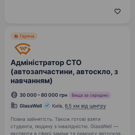
та організованого адміністратора, який стане
частиною нашої команди! Вимоги: Досвід
роботи в адміністративній сфері від 1 року
Вміння працювати…
Гаряча
Адміністратор СТО
(автозапчастини, автоскло, з
навчанням)
30 000 – 80 000 грн
Вища за середню
GlassWell
Київ,
6,5 км від центру
Повна зайнятість. Також готові взяти
студента, людину з інвалідністю. GlassWell —
експерти в сфері заміни та ремонту автоскла,