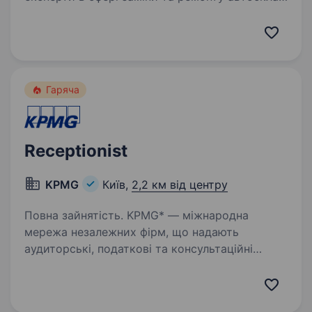
тонування автомобілів, та детейлінгу. Наша
мережа вже має 3 власні СТО, та понад 100
партнерських СТО по всій Україні! Наша місія
— надавати найкращий сервіс…
Гаряча
Receptionist
KPMG
Київ,
2,2 км від центру
Повна зайнятість. KPMG* — міжнародна
мережа незалежних фірм, що надають
аудиторські, податкові та консультаційні
послуги. Познайомитися з KPMG в Україні
детальніше можна за посиланням. KPMG
в Україні входить до переліку 50 найкращих…