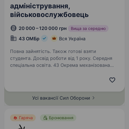
адміністрування,
військовослужбовець
20 000 – 120 000 грн
Вища за середню
43 ОМБр
Вся Україна
Повна зайнятість. Також готові взяти
студента. Досвід роботи від 1 року. Середня
спеціальна освіта. 43 Окрема механізована
бригада оголошує про набір кандидатів
на посаду техніка із системного
адміністрування по спеціальності
автоматизованих систем управління,
Усі вакансії Сил
Оборони
обчислювальної та вимірювальної техніки.
Ми шукаємо…
Гаряча
Бронювання