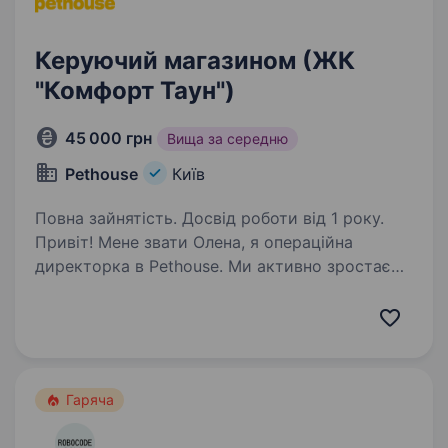
Керуючий магазином (ЖК
"Комфорт Таун")
45 000 грн
Вища за середню
Pethouse
Київ
Повна зайнятість. Досвід роботи від 1 року.
Привіт! Мене звати Олена, я операційна
директорка в Pethouse. Ми активно зростаємо
та розвиваємося, тому я шукаю у свою
команду керуючого (-у) магазином — людину
з досвідом, яка не боїться відповідальності,
вміє…
Гаряча