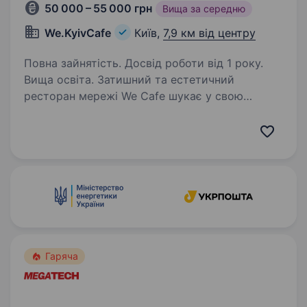
50 000 – 55 000 грн
Вища за середню
We.KyivCafe
Київ,
7,9 км від центру
Повна зайнятість. Досвід роботи від 1 року.
Вища освіта. Затишний та естетичний
ресторан мережі We Cafe шукає у свою
команду менеджера ресторану Вимоги:
Успішний досвід роботи менеджером/
адміністратором в ресторанному бізнесі від 2х
років; Вміння планувати та працювати…
Гаряча