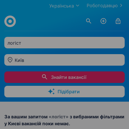
Роботодавцю
Українська
логіст
Київ
Знайти вакансії
Підібрати
За вашим запитом
«логіст»
з вибраними фільтрами
у Києві вакансій поки немає.