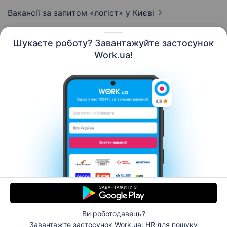
Вакансії за запитом «логіст»
у Києві
Шукаєте роботу? Завантажуйте застосунок
Work.ua!
Українська
Ресурси
Контакти
Про нас
Кар’єра
Новини Work.ua
Допомога
Умови використання
Роботодавцю
Ви роботодавець?
© 2006–2026 Work.ua. Сервіс пошуку роботи №1 в
Завантажте застосунок Work.ua: HR
для пошуку