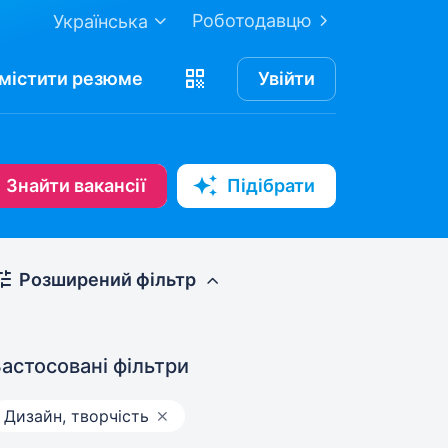
Роботодавцю
Українська
містити
резюме
Увійти
Знайти вакансії
Підібрати
Розширений фільтр
астосовані фільтри
Дизайн, творчість