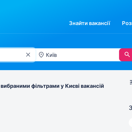
Знайти
вакансії
Роз
 вибраними фільтрами у Києві вакансій
З