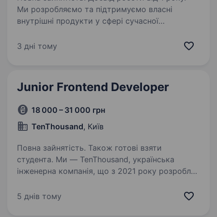
Ми розробляємо та підтримуємо власні
внутрішні продукти у сфері сучасної
енергетики. Наша команда створює
високонавантажені системи для моніторингу
3 дні тому
сонячних електростанцій, інтерфейси
керування обладнанням (SCADA),…
Junior Frontend Developer
18 000 – 31 000 грн
TenThousand
, Київ
Повна зайнятість. Також готові взяти
студента. Ми — TenThousand, українська
інженерна компанія, що з 2021 року розробляє
рішення для компаній зі США, Ізраїлю та
Європи у сфері Fintech та Retail. Ми працюємо
5 днів тому
з реальними комерційними проєктами,