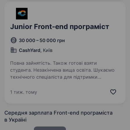
продуктовим підходом…
Junior Front-end програміст
30 000 – 50 000 грн
CashYard
, Київ
Повна зайнятість. Також готові взяти
студента. Незакінчена вища освіта. Шукаємо
технічного спеціаліста для підтримки
та розвитку інфраструктури проєктів.
Очікування: Вміння верстати/редагувати сайти
1 тиж. тому
(HTML / CSS / JS) Досвід роботи з
інтеграціями — буде плюсом Вміння
комунікувати…
Середня зарплата Front-end програміста
в Україні