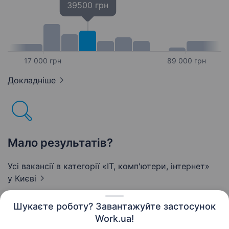
39500 грн
17 000 грн
89 000 грн
Докладніше
Мало результатів?
Усі вакансії в категорії «IT, комп'ютери, інтернет»
у Києві
Шукаєте роботу? Завантажуйте застосунок
Work.ua!