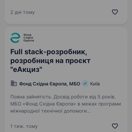
з розробки бізнесового софту та рейтингових
програмних продуктів для бухгалтерів та
2 дні тому
підприємців України. За улюбленими
брендами…
Full stack-розробник,
розробниця на проєкт
"еАкциз"
Фонд Східна Європа, МБО
Київ
Повна зайнятість. Досвід роботи від 5 років.
МБО «Фонд Східна Європа» в межах програми
міжнародної технічної допомоги
«Цифровізація для зростання, доброчесності
та прозорості» (UK DIGIT), що фінансується
1 тиж. тому