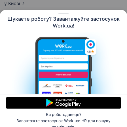
у Києві
Шукаєте роботу? Завантажуйте застосунок
Work.ua!
Українська
Ресурси
Контакти
Про нас
Кар’єра
Новини Work.ua
Допомога
Умови використання
Роботодавцю
Ви роботодавець?
© 2006–2026 Work.ua. Сервіс пошуку роботи №1 в
Завантажте застосунок Work.ua: HR
для пошуку
Україні.
працівників.