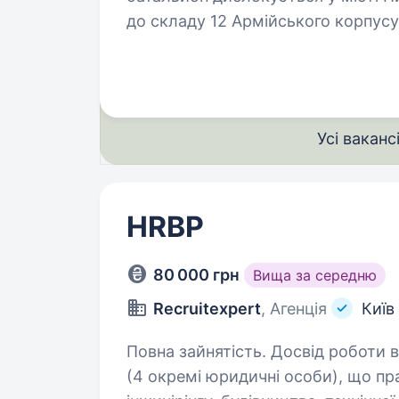
до складу 12 Армійського корпус
України який здійснює оборону м.
Усі ваканс
HRBP
80 000 грн
Вища за середню
Recruitexpert
, Агенція
Київ
Повна зайнятість. Досвід роботи від 2 рокі
(4 окремі юридичні особи), що пр