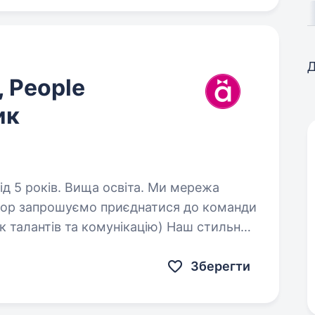
Д
, People
ик
оків. Вища освіта. Ми мережа
shop запрошуємо приєднатися до команди
ок талантів та комунікацію) Наш стильний
: 250 молодих та амбіційних співробітників…
Зберегти