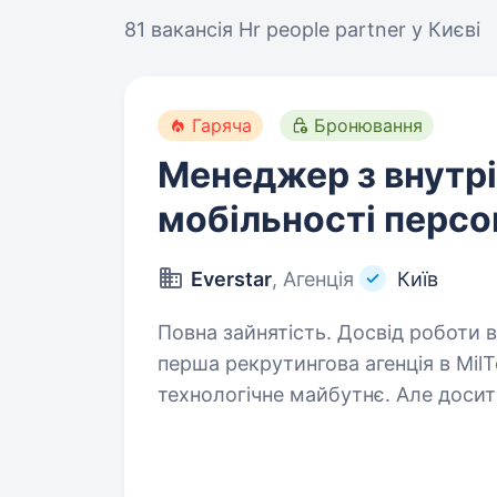
81 вакансія
Hr people partner у Києві
Гаряча
Бронювання
Менеджер з внутр
мобільності персо
Everstar
, Агенція
Київ
Повна зайнятість. Досвід роботи від 5 рокі
перша рекрутингова агенція в Mil
технологічне майбутнє. Але досит
Компанія, що створює технології 