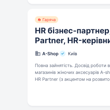
Гаряча
HR бізнес-партнер
Partner, HR-керівн
A-Shop
Київ
Повна зайнятість. Досвід роботи від 5 р
магазинів жіночих аксесуарів A-
HR Partner (з акцентом на розвит
простір сьогодні це