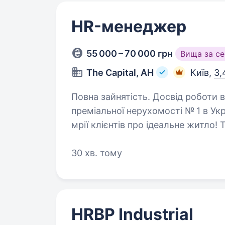
HR-менеджер
55 000 – 70 000 грн
Вища за с
The Capital, АН
Київ,
3,
Повна зайнятість. Досвід роботи від 1 року. T.H.E. Capi
преміальної нерухомості № 1 в Укр
мрії клієнтів про ідеальне житло! Трохи про нас: 14 філій Київ, Марбелья
(Іспанія), Дубай та Варшава 4
30 хв. тому
HRBP Industrial