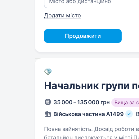
Додати місто
Продовжити
Начальник групи 
35 000 – 135 000 грн
Вища за 
Військова частина А1499
В
Повна зайнятість. Досвід роботи від 1 року. 209 окреми
батальйон дислокується у місті П