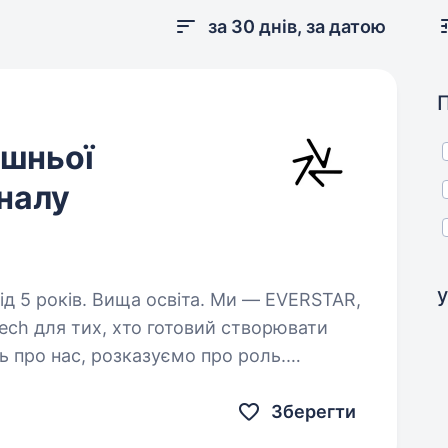
за 30 днів, за датою
ішньої
налу
у
в. Вища освіта. Ми — EVERSTAR,
Tech для тих, хто готовий створювати
ь про нас, розказуємо про роль.
для оборони України, знаходиться…
Зберегти