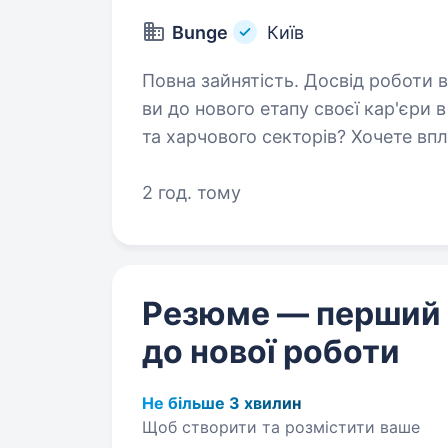
Bunge
Київ
Повна зайнятість. Досвід роботи від 5 р
ви до нового етапу своєї кар'єри 
та харчового секторів? Хочете вп
з найстабільніших напрямів екон
локальний…
2 год. тому
Резюме — перший
до нової роботи
Не більше 3 хвилин
Щоб створити та розмістити ваше