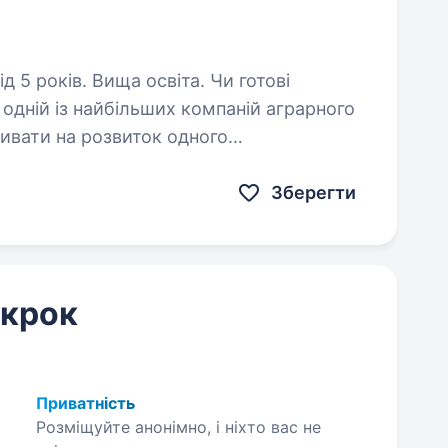
оків. Вища освіта. Чи готові
в одній із найбільших компаній аграрного
ливати на розвиток одного
оміки? Можливо, ви вже чули про наш
Зберегти
 крок
Приватність
Розміщуйте анонімно, і ніхто вас не