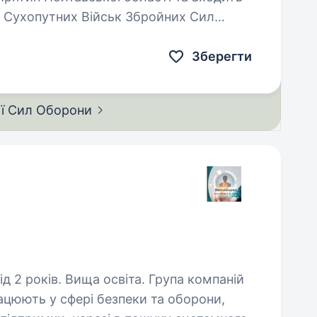
у Сухопутних Військ Збройних Сил
 Києва. Батальйон брав…
Зберегти
ії Сил
Оборони
в. Вища освіта. Група компаній
ацюють у сфері безпеки та оборони,