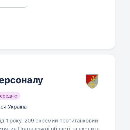
персоналу
середню
ся Україна
й протитанковий
ирятин Полтавської області та входить