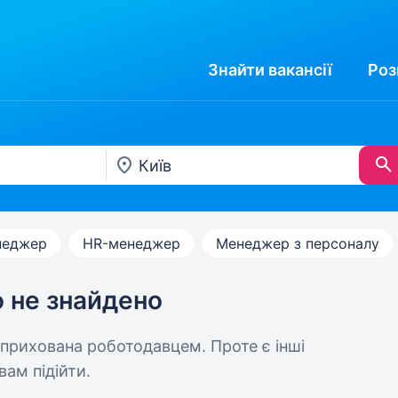
Знайти
вакансії
Роз
неджер
HR-менеджер
Менеджер з персоналу
ю не знайдено
 прихована роботодавцем. Проте є інші
вам підійти.