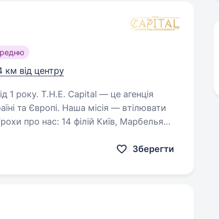
ередню
4 км від центру
tal — це агенція
аїні та Європі. Наша місія — втілювати
50+…
Зберегти