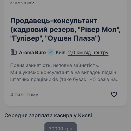
Продавець-консультант
(кадровий резерв, "Рівер Мол",
"Гулівер", "Оушен Плаза")
Aroma Buro
Київ,
2,0 км від центру
Повна зайнятість, неповна зайнятість.
Ми шукаємо консультантів на випадок підмін
штатних працівників (таке буває 1−5 разів на
місяць) або на випадок їх уходу з посади (тоді
це тимчасово близько 15 змін в місяць). Ми
4 тиж. тому
(Арома Бюро) український бізнес,…
Середня зарплата касира
у Києві
30000 грн