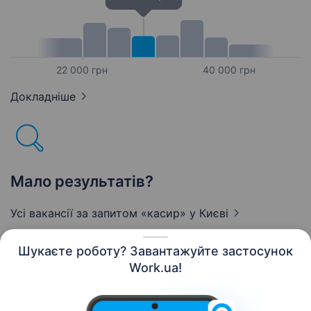
22 000 грн
40 000 грн
Докладніше
Мало результатів?
Усі вакансії за запитом «касир»
у Києві
Шукаєте роботу? Завантажуйте застосунок
Work.ua!
Українська