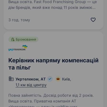
Вища освіта. Fast Food Franchising Group — це
дім брендів, який вже понад 11 років змінює
гастрономічний світ в Україні та за її межами.
Наші бренди Lviv Croissants, 1708 Pizza
3 год. тому
di Napoli, Magic Bowls, Lviv Bakery та Puffy
Pancakes…
Бронювання
Керівник напряму компенсацій
та пільг
Укртелеком, АТ
Київ,
1,1 км від центру
Повна зайнятість. Досвід роботи від 2 років.
Вища освіта. Приватна компанія АТ
«Укртелеком» — один із найбільших