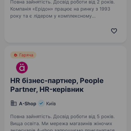
Повна зайнятість. Досвід роботи від 2 років.
Компанія «Ерідон» працює на ринку з 1993
року та є лідером у комплексному
забезпеченні сільськогосподарських
підприємств України. Ми пропонуємо широкий
асортимент продукції провідних світових
брендів: насіння польових…
Гаряча
HR бізнес-партнер, People
Partner, HR-керівник
A-Shop
Київ
Повна зайнятість. Досвід роботи від 5 років.
Вища освіта. Ми мережа магазинів жіночих
аксесуарів A-shop запрошуємо приєднатися