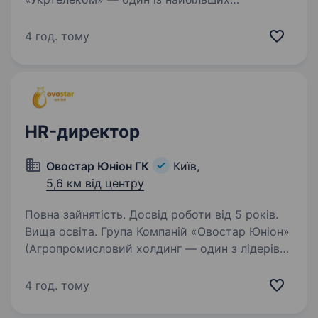
телекомунікаційних операторів України.
Ми забезпечуємо наших клієнтів надійним
4 год. тому
інтернетом та сучасними цифровими
послугами. Наша діяльність має стратегічне…
HR-директор
Овостар Юніон ГК
Київ,
5,6 км від центру
Повна зайнятість. Досвід роботи від 5 років.
Вища освіта. Група Компаній «Овостар Юніон»
(Агропромисловий холдинг — один з лідерів
з виробництва та продажу курячого яйця ТМ
«ЯСЕНСВІТ» і яєчних продуктів ТМ
4 год. тому
«ОВОСТАР»). Лідерство компанії —
це результат щоденної роботи її…