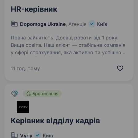
HR-керівник
Dopomoga Ukraine
, Агенція
Київ
Повна зайнятість. Досвід роботи від 1 року.
Вища освіта. Наш клієнт — стабільна компанія
у сфері страхування, яка активно та успішно
розвиває свою діяльність в Україні, оголошує
конкурс на позицію HR — керівник, м. Київ.
11 год. тому
ПОСАДОВІ ОБОВ’ЯЗКИ: Ведення військового
обліку…
Бронювання
Керівник відділу кадрів
Vyriy
Київ