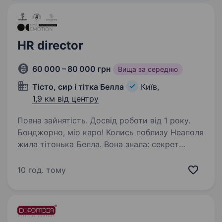
HR director
60 000 – 80 000 грн
Вища за середню
Тісто, сир і тітка Белла
Київ,
1,9 км від центру
Повна зайнятість. Досвід роботи від 1 року.
Бонджорно, міо каро! Колись поблизу Неаполя
жила тітонька Белла. Вона знала: секрет
щасливого дому — це смачна їжа, гостинність
і люди, які вкладають у свою справу душу.
10 год. тому
Минув час, і будиночок тітки Белли оселився…