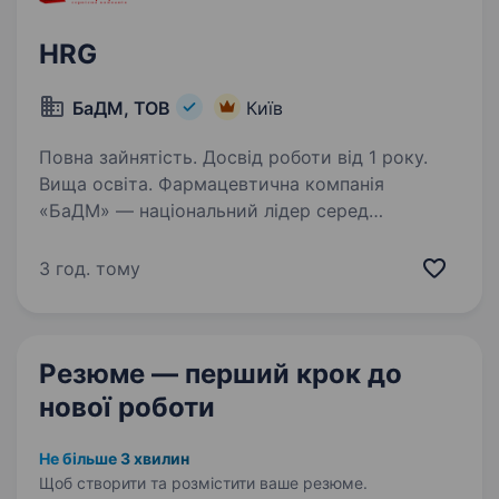
HRG
БаДМ, ТОВ
Київ
Повна зайнятість. Досвід роботи від 1 року.
Вища освіта. Фармацевтична компанія
«БаДМ» — національний лідер серед
дистриб’юторів на ринку медикаментів
та засобів медичного призначення.
3 год. тому
Ми забезпечуємо стабільність, прозорість
та професійний розвиток для кожного
співробітника…
Резюме — перший крок
до
нової роботи
Не більше 3 хвилин
Щоб створити та розмістити ваше
резюме.