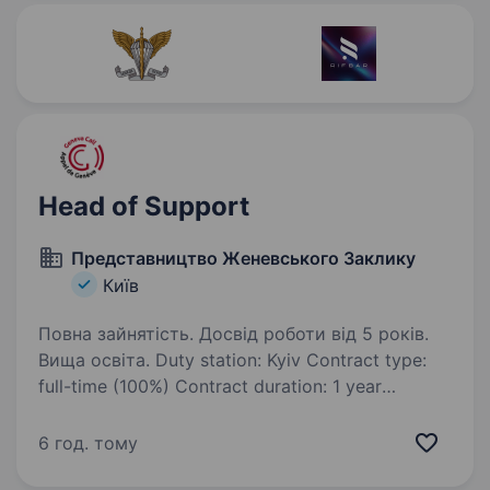
Head of Support
Представництво Женевського Заклику
Київ
Повна зайнятість. Досвід роботи від 5 років.
Вища освіта. Duty station: Kyiv Contract type:
full-time (100%) Contract duration: 1 year
(renewable) Direct report: Country Director Only
Ukrainian citizens or candidates holding a valid
6 год. тому
work permit for Ukraine will be considered.*…