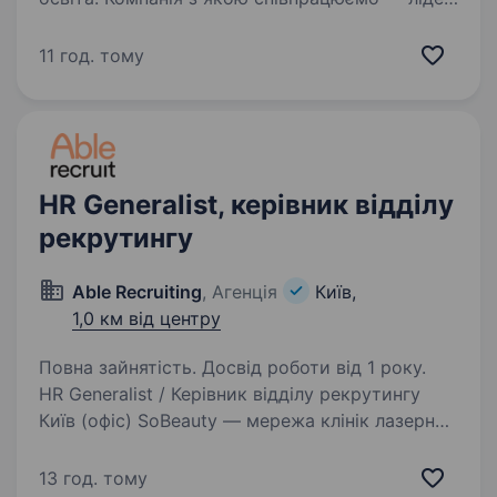
на ринку України з виробництва
робототехніки. Вони активно співпрацюють
11 год. тому
з оборонною сферою країни, роблячи значний
вклад у наближення нашої перемоги.
Приєднуючись до їхньої команди,…
HR Generalist, керівник відділу
рекрутингу
Able Recruiting
, Агенція
Київ,
1,0 км від центру
Повна зайнятість. Досвід роботи від 1 року.
HR Generalist / Керівник відділу рекрутингу
Київ (офіс) SoBeauty — мережа клінік лазерної
епіляції та косметології, 22 локації, і
що активно масштабується в Україні
13 год. тому