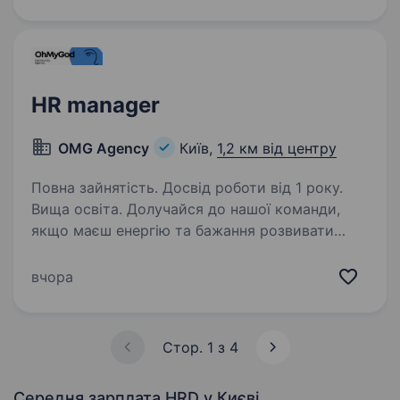
та Польщі. Ми шукаємо сильного HR-
партнера, який…
HR manager
OMG Agency
Київ,
1,2 км від центру
Повна зайнятість. Досвід роботи від 1 року.
Вища освіта. Долучайся до нашої команди,
якщо маєш енергію та бажання розвивати
команди, підтримувати процеси, спостерігати,
як твої дії допомагають бізнесу досягати
вчора
цілей, а команді — процвітати. Графік роботи:
full-time, гібридна…
Стор. 1 з 4
Середня зарплата HRD
у Києві