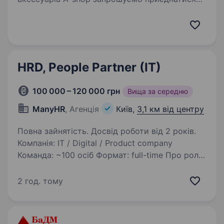
до команди HR Partner (з акцентом
на розвиток талантів та комунікацію) Наш
стильний простір сьогодні це: 250 молодих
та амбіційних співробітників…
HRD, People Partner (IT)
100 000 – 120 000 грн
Вища за середню
ManyHR
, Агенція
Київ,
3,1 км від центру
Повна зайнятість. Досвід роботи від 2 років.
Компанія: IT / Digital / Product company
Команда: ~100 осіб Формат: full-time Про роль
Ми шукаємо HR Business Partner, який стане
партнером бізнесу та стабілізатором команди:
2 год. тому
допоможе компанії масштабуватись без…