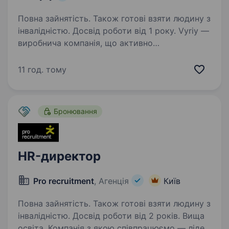
Повна зайнятість. Також готові взяти людину з
інвалідністю. Досвід роботи від 1 року. Vyriy —
виробнича компанія, що активно
розвивається, шукає в команду керівника
відділу кадрів (дочірнє підприємство), який
11 год. тому
вибудує та очолить ефективну систему
кадрового адміністрування, включно з
військовим обліком,…
Бронювання
HR-директор
Pro recruitment
, Агенція
Київ
Повна зайнятість. Також готові взяти людину з
інвалідністю. Досвід роботи від 2 років. Вища
освіта. Компанія з якою співпрацюємо — лідер