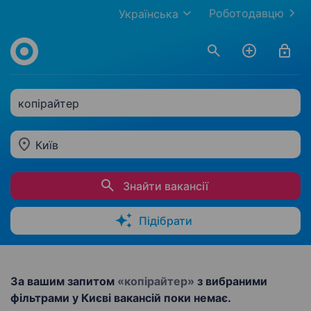
Роботодавцю
Українська
копірайтер
Київ
Знайти вакансії
Підібрати
За вашим запитом
«копірайтер»
з вибраними
фільтрами у Києві вакансій поки немає.