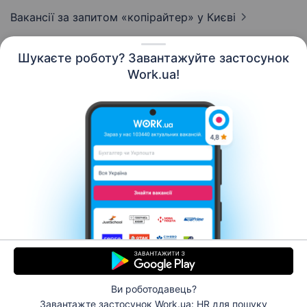
Вакансії за запитом «копірайтер»
у Києві
Шукаєте роботу? Завантажуйте застосунок
Work.ua!
Українська
Ресурси
Контакти
Про нас
Кар’єра
Новини Work.ua
Допомога
Умови використання
Роботодавцю
Ви роботодавець?
© 2006–2026 Work.ua. Сервіс пошуку роботи №1 в
Завантажте застосунок Work.ua: HR
для пошуку