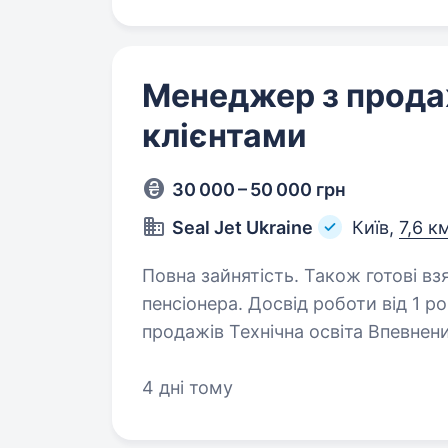
Менеджер з продаж
клієнтами
30 000 – 50 000 грн
Seal Jet Ukraine
Київ,
7,6 к
Повна зайнятість. Також готові вз
пенсіонера. Досвід роботи від 1 року. Вимоги: Досвід роботи в
продажів Технічна освіта Впевнений користувач ПК Вміння працювати
в команді Комунікабельність, стресостійкість Умови роботи: повний
4 дні тому
робочий день Обов’язк