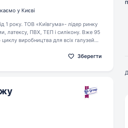
каємо у Києві
ма»- лідер ринку
и, латексу, ПВХ, ТЕП і силікону. Вже 95
 циклу виробництва для всіх галузей
дарства. Наша…
Зберегти
Д
ажу