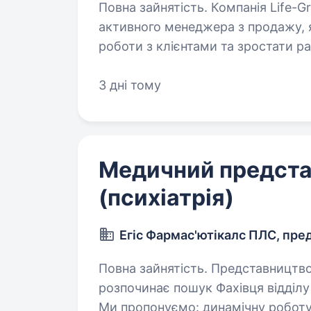
Повна зайнятість. Компанія Life-Group розширює команду та шукає
активного менеджера з продажу, 
роботи з клієнтами та зростати р
товарів для домашніх тварин, як
3 дні тому
Медичний предст
(психіатрія)
Егіс Фармас'ютікалс ПЛС, пр
Повна зайнятість. Представництво угорської фармацевтичної компанії Egis
розпочинає пошук Фахівця відділу 
Ми пропонуємо: динамічну роботу в стабільній компанії; конкурентну