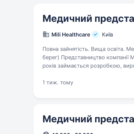
Медичний предст
Mili Healthcare
Київ
Повна зайнятість. Вища освіта. Медичний представник м. Київ (лівий
берег) Представництво компанії Mil
років займається розробкою, вир
фармацевтичних препаратів, зап
1 тиж. тому
Медичний предст