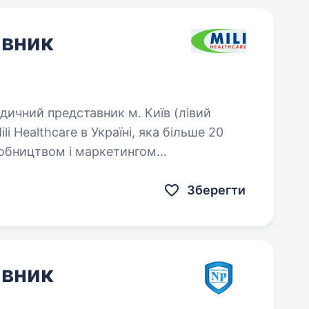
авник
i Healthcare в Україні, яка більше 20
обництвом і маркетингом
рошує прийняти участь…
Зберегти
авник