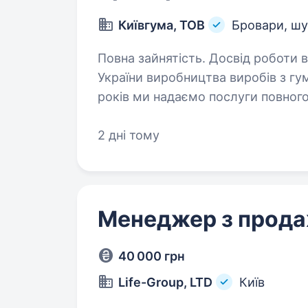
Київгума, ТОВ
Бровари, шу
Повна зайнятість. Досвід роботи від 1 року. ТОВ «Київгу
України виробництва виробів з гум
років ми надаємо послуги повного
промисловості і народного госпо
2 дні тому
Менеджер з прод
40 000 грн
Life-Group, LTD
Київ