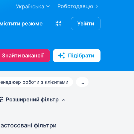
Роботодавцю
Українська
містити
резюме
Увійти
Знайти вакансії
Підібрати
енеджер роботи з клієнтами
...
Розширений фільтр
астосовані фільтри