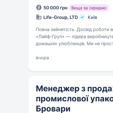
50 000 грн
Вища за середню
Life-Group, LTD
Київ
Повна зайнятість. Досвід роботи від 1 року. Приєдну
«Лайф-Груп» — лідера виробництв
домашніх улюбленців. Ми не прос
роблять життя наших клієнтів кр
вчора
Менеджер з прод
промислової упако
Бровари