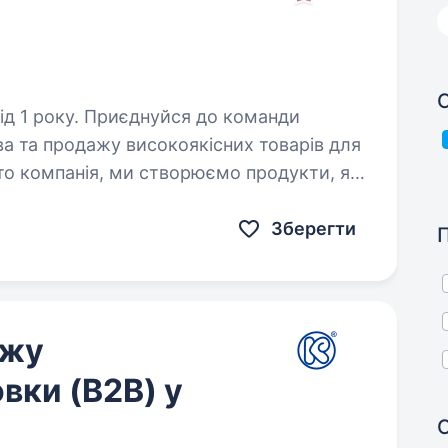
С
йся до команди
а та продажу високоякісних товарів для
то компанія, ми створюємо продукти, які
ащим, а світ — кращим…
Зберегти
ажу
вки (B2B) у