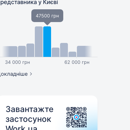
представника
у Києві
47500 грн
34 000 грн
62 000 грн
окладніше
Завантажте
застосунок
Work.ua