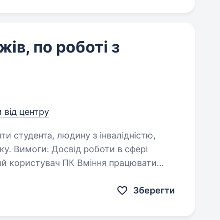
ів, по роботі з
м від центру
яти студента, людину з інвалідністю,
 сфері
и: Пошук клієнтів…
Зберегти