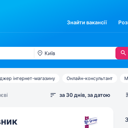
Знайти
вакансії
Роз
джер інтернет-магазину
Онлайн-консультант
М
єві
за 30 днів, за датою
вник
З