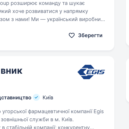
який хоче розвиватися у напрямку
азом з нами! Ми — український виробник
ий…
Зберегти
авник
едставництво
Київ
зовнішньої служби в м. Київ.