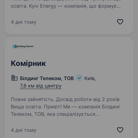
освіта. Kyiv Energy — компанія, що формує
нову якість енергетичної незалежності
в Україні. Ми працюємо з сучасними
4 дні тому
системами зберігання енергії та сонячними
рішеннями, впроваджуючи технології
провідних світових виробників…
Комірник
Білдинг Телеком, ТОВ
Київ,
7,8 км від центру
Повна зайнятість. Досвід роботи від 2 років.
Вища освіта. Привіт! Ми — компанія Білдинг
Телеком, ТОВ, яка спеціалізується
на будівництві та модернізації базових станцій
мобільних операторів, а також легалізації
4 дні тому
об'єктів мобільного зв’язку. Наша команда