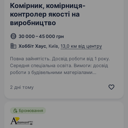
Комірник, комірниця-
контролер якості на
виробництво
30 000 – 45 000 грн
Хоббіт Хаус
, Київ,
13,0 км від центру
Повна зайнятість. Досвід роботи від 1 року.
Середня спеціальна освіта. Вимоги: досвід
роботи з будівельними матеріалами
комірником або на складі буде перевагою;
уважність та відповідальність; вміння вести
2 дні тому
облік матеріалів та залишків в обліковій
системі; базове розуміння…
Бронювання