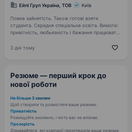
Ейпі Груп Україна, ТОВ
Київ
Повна зайнятість. Також готові взяти
студента. Середня спеціальна освіта. Вимоги:
привітність, любьязність і бажання працювати
з людьми. Високі комунікативні здібності
та клієнтоорієнтованість. Умови праці: работа
3 дні тому
на склад ПММ, бажано чоловіки. Є приміщення
для чергування з умовами…
Резюме — перший крок
до
нової роботи
Не більше 3 хвилин
Щоб створити та розмістити ваше
резюме.
Приватність
Розміщуйте анонімно, і ніхто вас не впізнає.
Прозорість
Дізнавайтеся, які компанії переглядали ваше резюме.