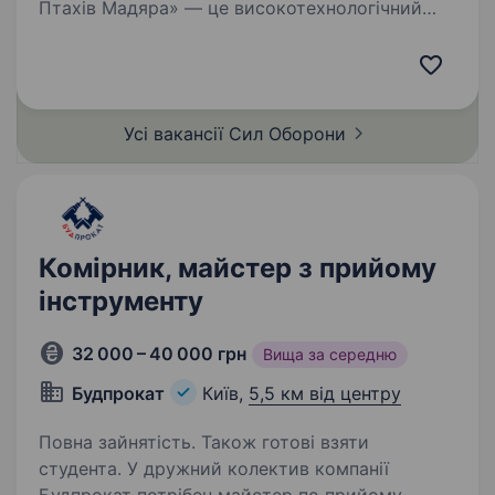
Птахів Мадяра» — це високотехнологічний
батальйон у складі 414 окремої бригади
безпілотних систем «Птахи Мадяра», який
спеціалізується на забезпеченні підрозділів
СБС ефективними…
Усі вакансії Сил
Оборони
Комірник, майстер з прийому
інструменту
32 000 – 40 000 грн
Вища за середню
Будпрокат
Київ,
5,5 км від центру
Повна зайнятість. Також готові взяти
студента. У дружний колектив компанії