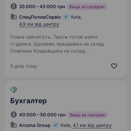
35 000 – 45 000 грн
Вища за середню
СпецПоливСервіс
Київ,
4,9 км від центру
Повна зайнятість. Також готові взяти
студента. Шукаємо працівника на склад
Помічник Кладовщика на складі
по обладнанню систем поливу На постійній
основі Графік роботи з 9:00 — 18:00, з Пн по
5 днів тому
Пт + премії за кожен робочий місяць, в суботу
подвійна оплата…
Бухгалтер
40 000 – 50 000 грн
Вища за середню
Arcona Group
Київ,
4,1 км від центру