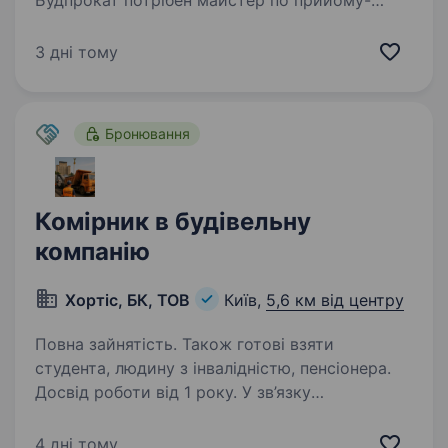
Будпрокат потрібен майстер по прийому-
видачі обладнання. м. Київ, вул. Куренівська 18,
метро Почайна Вимоги: Відповідальність
3 дні тому
Відсутність шкідливих звичок Бажано знання
будівельного…
Бронювання
Комірник в будівельну
компанію
Хортіс, БК, ТОВ
Київ,
5,6 км від центру
Повна зайнятість. Також готові взяти
студента, людину з інвалідністю, пенсіонера.
Досвід роботи від 1 року. У зв’язку
з розширенням команди запрошуємо
комірника, який відповідатиме за порядок
4 дні тому