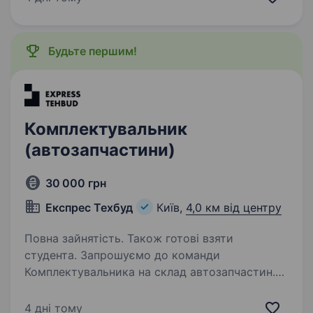
на складі та своєчасну підготовку товару.
Що потрібно робити: Приймати, перевіряти
та розміщувати товар на складі.
Будьте першим!
Комплектувати…
Комплектувальник
(автозапчастини)
30 000 грн
Експрес Техбуд
Київ,
4,0 км від центру
Повна зайнятість. Також готові взяти
студента. Запрошуємо до команди
Комплектувальника на склад автозапчастин.
Ми пропонуємо: Заробітну плату 30 000 грн;
Стабільну роботу в надійній компанії; Графік
4 дні тому