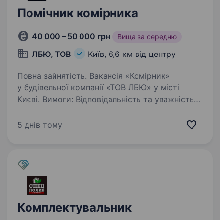
Помічник комірника
40 000 – 50 000 грн
Вища за середню
ЛБЮ, ТОВ
Київ,
6,6 км від центру
Повна зайнятість. Вакансія «Комірник»
у будівельної компанії «ТОВ ЛБЮ» у місті
Києві. Вимоги: Відповідальність та уважність
до деталей. Знання принципів складського
обліку. Обов’язки: Прийом, відправка
5 днів тому
та зберігання товарів…
Комплектувальник