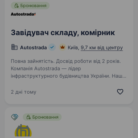
Бронювання
Завідувач складу, комірник
Autostrada
Київ,
9,7 км від центру
Повна зайнятість. Досвід роботи від 2 років.
Компанія Autostrada — лідер
інфраструктурного будівництва України. Наші
співробітники працюють на найкращому
обладнанні світових виробників, офіційно
2 дні тому
працевлаштовані, мають гідні зарплати
та премії. Люди — найбільша…
Бронювання