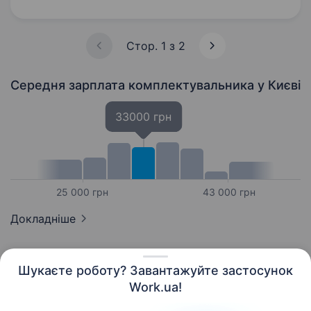
Комірника Що потрібно робити: Прийом
товару зі сканером Розкладка згідно
адресного збереження Збір товару…
Стор. 1 з 2
Середня зарплата комплектувальника
у Києві
33000 грн
25 000 грн
43 000 грн
Докладніше
Шукаєте роботу? Завантажуйте застосунок
Work.ua!
Українська