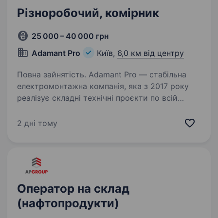
Різноробочий, комірник
25 000 – 40 000 грн
Adamant Pro
Київ,
6,0 км від центру
Повна зайнятість. Adamant Pro — стабільна
електромонтажна компанія, яка з 2017 року
реалізує складні технічні проєкти по всій
Україні. Ми працюємо тоді, коли електрика —
це не комфорт, а критична необхідність.
2 дні тому
Коротко про нас 650+…
Оператор на склад
(нафтопродукти)