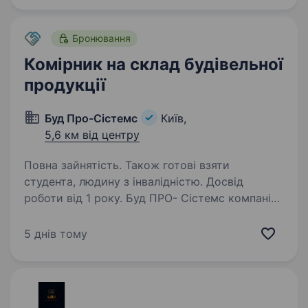
працює для того,…
Бронювання
Комірник на склад будівельної
продукції
Буд Про-Сістемс
Київ,
5,6 км від центру
Повна зайнятість. Також готові взяти
студента, людину з інвалідністю. Досвід
роботи від 1 року. Буд ПРО- Сістемс компанія,
що спеціалізується на загальнобудівельнихта
ремонтних роботах об'єктів комунальної
5 днів тому
та державної власності. У зв’язку
з розширенням команди запрошуємо
комірника, який відповідатиме за порядок…