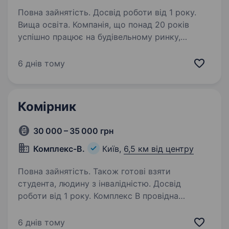
Повна зайнятість. Досвід роботи від 1 року.
Вища освіта. Компанія, що понад 20 років
успішно працює на будівельному ринку,
запрошує до своєї команди Бухгалтера/
помічника Головного бухгалтера! Наші
6 днів тому
очікування: Вища освіта (бухгалтерська,
фінансова або економічна) …
Комірник
30 000 – 35 000 грн
Комплекс-В.
Київ,
6,5 км від центру
Повна зайнятість. Також готові взяти
студента, людину з інвалідністю. Досвід
роботи від 1 року. Комплекс В провідна
компанія в сфері світового та звукового
обладнання В звʼязку з розширенням шукаємо
6 днів тому