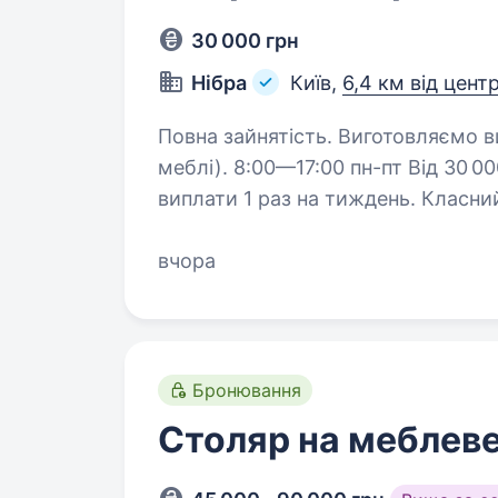
30 000 грн
Нібра
Київ,
6,4 км від цент
Повна зайнятість. Виготовляємо вироби з масиву дерева (вікна, двері,
меблі). 8:00—17:00 пн-пт Від 30 000
виплати 1 раз на тиждень. Класний коле
0676331069, пишіть…
вчора
Бронювання
Столяр на меблев