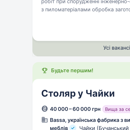
робіт при спорудженні інженерно-
з пиломатеріалами обробка загото
фрезерування складання т
Усі ваканс
Будьте першим!
Столяр у Чайки
40 000 – 60 000 грн
Вища за с
Bassa, українська фабрика з 
меблів
Чайки (Бучанський 