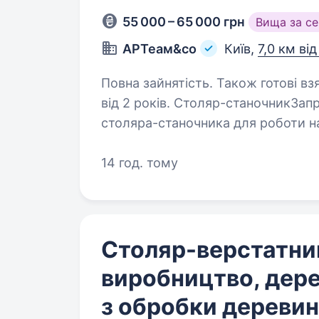
55 000 – 65 000 грн
Вища за с
АРТеам&со
Київ,
7,0 км ві
Повна зайнятість. Також готові вз
від 2 років. Столяр-станочникЗапрошуємо до команди досвідченого
столяра-станочника для роботи н
Ми займаємося виготовленням ек
інтер'єру за індивідуальними…
14 год. тому
Столяр-верстатник
виробництво, дер
з обробки дереви