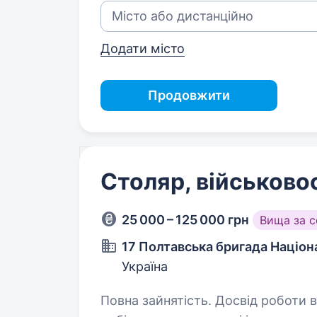
Додати місто
Продовжити
Столяр, військов
25 000 – 125 000 грн
Вища за 
17 Полтавська бригада Націона
Україна
Повна зайнятість. Досвід роботи від 1 року. Обов’язки вик