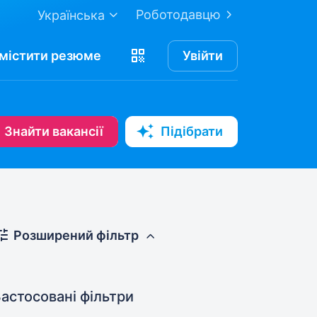
Роботодавцю
Українська
містити
резюме
Увійти
Знайти вакансії
Підібрати
Розширений фільтр
астосовані фільтри