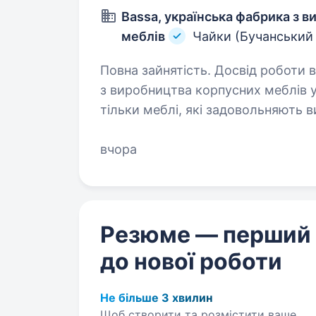
Bassa, українська фабрика з 
меблів
Чайки (Бучанський 
Повна зайнятість. Досвід роботи від 1 року. BASSA — укр
з виробництва корпусних меблів 
тільки меблі, які задовольняють 
та функціональних можливостей. 
вчора
Резюме — перший
до нової роботи
Не більше 3 хвилин
Щоб створити та розмістити ваше