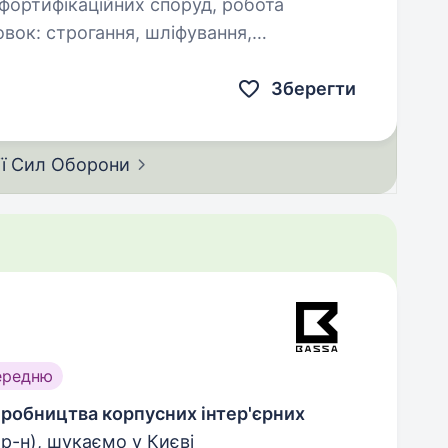
фортифікаційних споруд, робота
вок: строгання, шліфування,
а монтаж дерев’яних конструкцій:…
Зберегти
ії Сил
Оборони
ередню
виробництва корпусних інтер'єрних
р-н), шукаємо у Києві