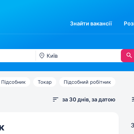
Знайти
вакансії
Роз
Підсобник
Токар
Підсобний робітник
за 30 днів, за датою
к
З