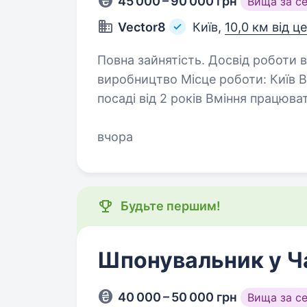
45 000 – 90 000 грн
Вища за с
Vector8
Київ,
10,0 км від ц
Повна зайнятість. Досвід роботи від 2 років. Вакансія: 
виробництво Місце роботи: Київ Вимоги: Досвід роботи на
посаді від 2 років Вміння працювати з деревом та різними плитними
матеріалами, володіння основни
вчора
Будьте першим!
Шпонувальник у Ч
40 000 – 50 000 грн
Вища за с