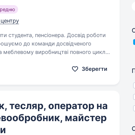
ередню
д центру
С
яти студента, пенсіонера. Досвід роботи
а меблевому виробництві повного циклу.
склюзивних меблів та елементів
Зберегти
, тесляр, оператор на
евообробник, майстер
ни