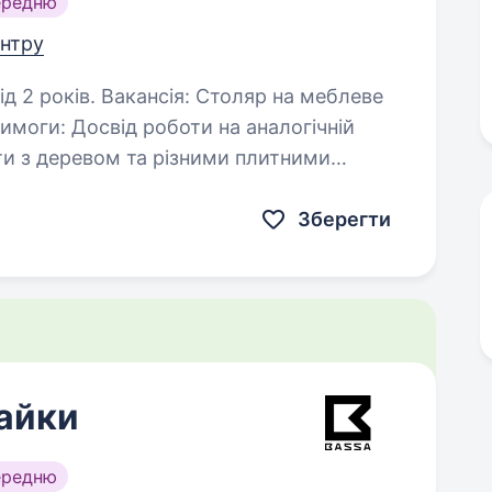
ередню
ентру
Столяр на меблеве
 аналогічній
ми столярними інструментами…
Зберегти
айки
ередню