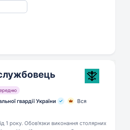
ослужбовець
середню
льної гвардії України
Вся
онання столярних