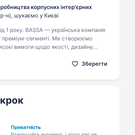
виробництва корпусних інтер'єрних
р-н), шукаємо у Києві
аїнська компанія
у преміум-сегменті. Ми створюємо
високі вимоги щодо якості, дизайну
У зв’язку з розширенням,…
Зберегти
 крок
Приватність
Розміщуйте анонімно, і ніхто вас не