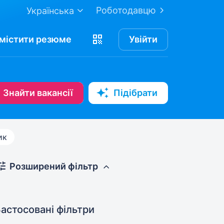
Роботодавцю
Українська
містити
резюме
Увійти
Знайти вакансії
Підібрати
ик
Розширений фільтр
астосовані фільтри