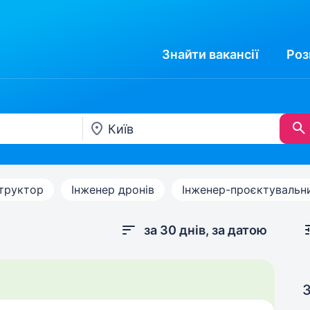
Знайти
вакансії
Роз
труктор
Інженер дронів
Інженер-проєктувальн
за 30 днів, за датою
З