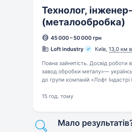
Технолог, інженер
(металообробка)
45 000 – 50 000 грн
Loft industry
Київ,
13,0 км 
Повна зайнятість. Досвід роботи від 2 років
завод обробки металу»— українсь
до групи компаній «Лофт Індастрі
металообробки з 2017 року. В да
технолога,…
15 год. тому
Мало результатів