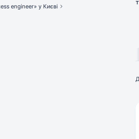
cess engineer»
у Києві
Д