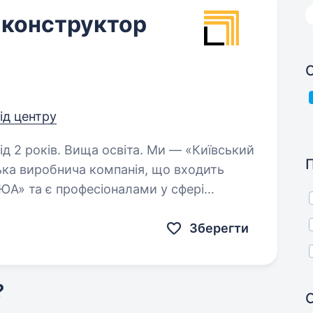
-конструктор
С
від центру
. Вища освіта. Ми — «Київський
ка виробнича компанія, що входить
 ЮА» та є професіоналами у сфері
ний момент ми шукаємо Інженера-
Зберегти
?