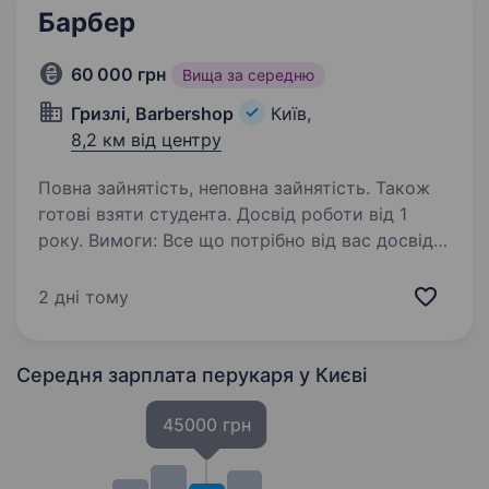
Барбер
60 000 грн
Вища за середню
Гризлі, Barbershop
Київ,
8,2 км від центру
Повна зайнятість, неповна зайнятість. Також
готові взяти студента. Досвід роботи від 1
року. Вимоги: Все що потрібно від вас досвід
роботи від 1 року Вміння працювати з рідними
видами стрижок Голити небезпечним лезом
2 дні тому
Мати бажання працювати с клієнтами
Середня зарплата перукаря
у Києві
45000 грн