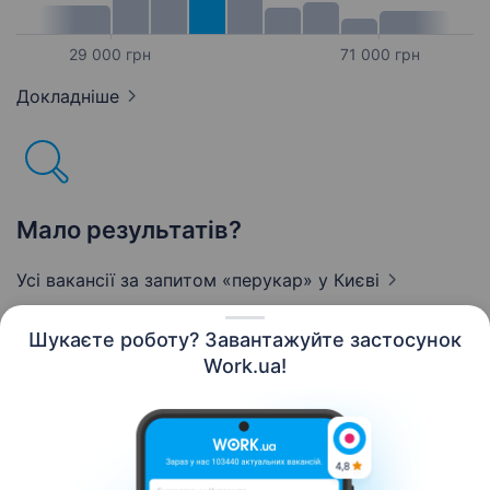
29 000 грн
71 000 грн
Докладніше
Мало результатів?
Усі вакансії за запитом «перукар»
у Києві
Шукаєте роботу? Завантажуйте застосунок
Work.ua!
Українська