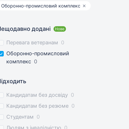
Оборонно-промисловий комплекс
Нещодавно додані
Нове
Перевага ветеранам
0
Оборонно-промисловий
комплекс
0
Підходить
Кандидатам без досвіду
0
Кандидатам без резюме
0
Студентам
0
Людям з інвалідністю
0