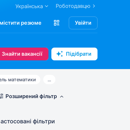
Роботодавцю
Українська
містити
резюме
Увійти
Знайти вакансії
Підібрати
ель математики
...
Розширений фільтр
астосовані фільтри