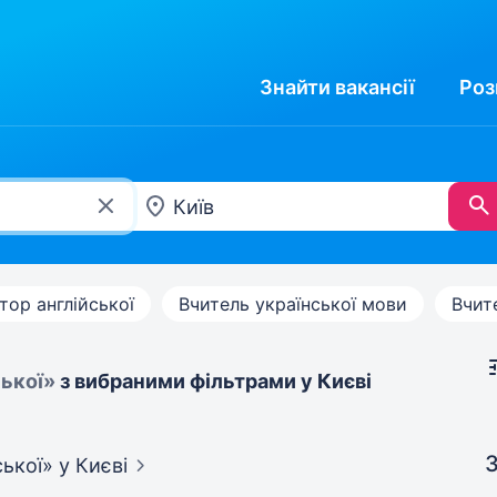
Знайти
вакансії
Роз
тор англійської
Вчитель української мови
Вчит
ської»
з вибраними фільтрами у Києві
З
ської»
у Києві