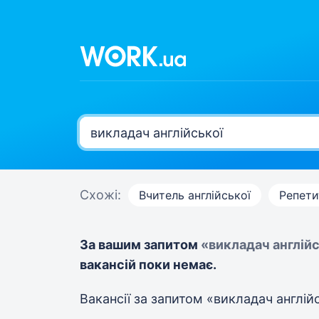
Схожі:
Вчитель англійської
Репети
За вашим запитом
«викладач англій
вакансій поки немає.
Вакансії за запитом «викладач англій