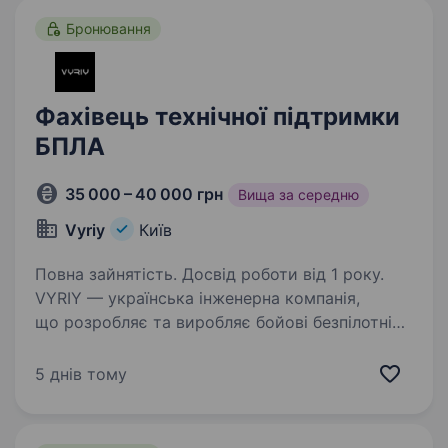
Бронювання
Фахівець технічної підтримки
БПЛА
35 000 – 40 000 грн
Вища за середню
Vyriy
Київ
Повна зайнятість. Досвід роботи від 1 року.
VYRIY — українська інженерна компанія,
що розробляє та виробляє бойові безпілотні
комплекси, а також впроваджує сучасні
рішення у сфері роботизації та локалізованого
5 днів тому
виробництва компонентів. Зараз компанія
перебуває…