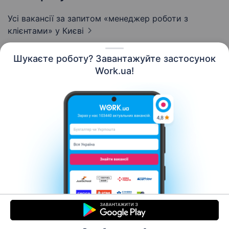
Усі вакансії за запитом «менеджер роботи з
клієнтами»
у Києві
Шукаєте роботу? Завантажуйте застосунок
Work.ua!
Українська
Ресурси
Контакти
Про нас
Кар’єра
Новини Work.ua
Допомога
Умови використання
Роботодавцю