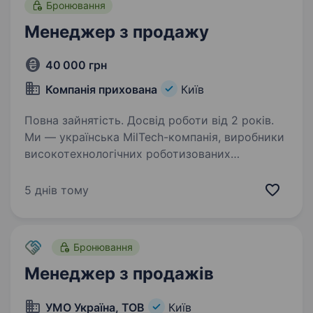
Бронювання
Менеджер з продажу
40 000 грн
Компанія прихована
Київ
Повна зайнятість. Досвід роботи від 2 років.
Ми — українська MilTech-компанія, виробники
високотехнологічних роботизованих
та автономних систем, засобів зв’язку
та супутнього обладнання для підрозділів Сил
5 днів тому
оборони України. Наша компанія розпочала
діяльність…
Бронювання
Менеджер з продажів
УМО Україна, ТОВ
Київ