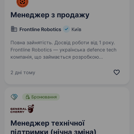
Менеджер з продажу
Frontline Robotics
Київ
Повна зайнятість. Досвід роботи від 1 року.
Frontline Robotics — українська defence tech
компанія, що займається розробкою
та виробництвом роботизованих систем для
Сил безпеки та оборони України. Наша місія —
2 дні тому
створити інтегровану роботизовану
екосистему для…
Бронювання
Менеджер технічної
підтримки (нічна зміна)