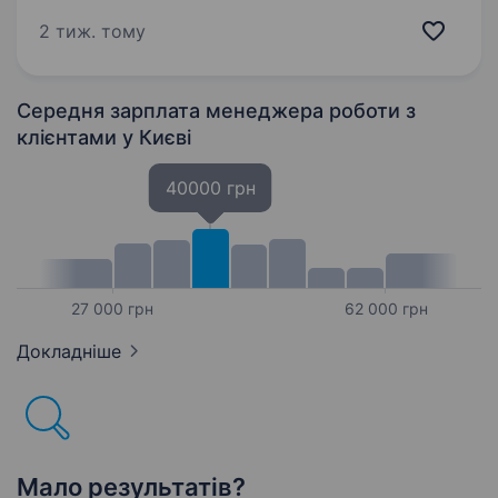
посад. Вакансія публікується постійно, також
постійно йде найм на різні посади. Робота
2 тиж. тому
в офісі на Подолі. Можлива гібридна форма
зайнятості після проходження
випробувального терміну…
Середня зарплата менеджера роботи з
клієнтами
у Києві
40000 грн
27 000 грн
62 000 грн
Докладніше
Мало результатів?