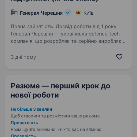
Генерал Черешня
Київ
Повна зайнятість. Досвід роботи від 1 року.
Генерал Черешня — українська defence-tech
компанія, що розробляє та серійно виробляє
сучасні безпілотні літальні апарати, включно
з FPV-дронами та дронами-перехоплювачами
3 дні тому
для протидії повітряним загрозам. Всі наші…
Резюме — перший крок
до
нової роботи
Не більше 3 хвилин
Щоб створити та розмістити ваше
резюме.
Приватність
Розміщуйте анонімно, і ніхто вас не впізнає.
Прозорість