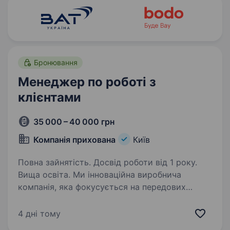
Бронювання
Менеджер по роботі з
клієнтами
35 000 – 40 000 грн
Компанія прихована
Київ
Повна зайнятість. Досвід роботи від 1 року.
Вища освіта. Ми інноваційна виробнича
компанія, яка фокусується на передових
розробках і виготовленні високотехнологічних
рішень у галузі радіоелектроніки
4 дні тому
та машинобудування. Ми запрошуємо