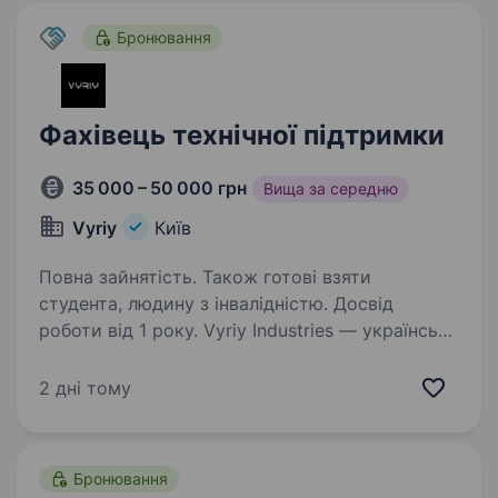
Бронювання
Фахівець технічної підтримки
35 000 – 50 000 грн
Вища за середню
Vyriy
Київ
Повна зайнятість. Також готові взяти
студента, людину з інвалідністю. Досвід
роботи від 1 року. Vyriy Industries — українська
Defense Tech компанія, що розробляє
та серійно виробляє автономні системи для
2 дні тому
роботи в реальних бойових умовах для понад
200 підрозділів Сил оборони України.
Ми створюємо технології,…
Бронювання