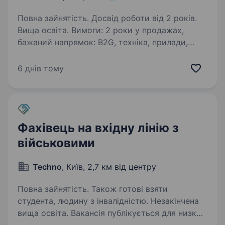
Повна зайнятість. Досвід роботи від 2 років.
Вища освіта. Вимоги: 2 роки у продажах,
бажаний напрямок: B2G, техніка, прилади,
інструменти. Здатність закривати угоди
по телефону. Технічна грамотність для
6 днів тому
повноцінного консультування клієнтів
по характеристикам виробів…
Фахівець на вхідну лінію з
військовими
Techno
, Київ,
2,7 км від центру
Повна зайнятість. Також готові взяти
студента, людину з інвалідністю. Незакінчена
вища освіта. Вакансія публікується для низки