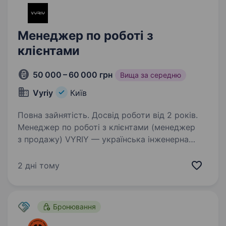
Менеджер по роботі з
клієнтами
50 000 – 60 000 грн
Вища за середню
Vyriy
Київ
Повна зайнятість. Досвід роботи від 2 років.
Менеджер по роботі з клієнтами (менеджер
з продажу) VYRIY — українська інженерна
компанія та один із провідних виробників
бойових безпілотних комплексів.
2 дні тому
Ми розвиваємо рішення у сфері роботизації
війни та працюємо…
Бронювання