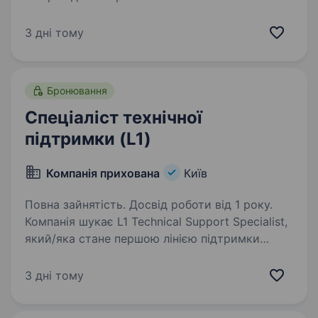
комплексів. Ми активно розвиваємо рішення
у сфері роботизації війни та працюємо над
3 дні тому
локалізацією виробництва ключових
компонентів.…
Бронювання
Спеціаліст технічної
підтримки (L1)
Компанія прихована
Київ
Повна зайнятість. Досвід роботи від 1 року.
Компанія шукає L1 Technical Support Specialist,
який/яка стане першою лінією підтримки
користувачів та забезпечуватиме оперативне
реагування на технічні звернення. Основний
3 дні тому
фокус ролі — надання якісної технічної…