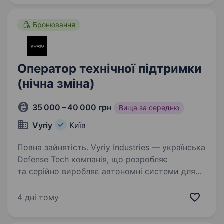
талановитих фахівців долучитися до нашої…
Бронювання
Оператор технічної підтримки
(нічна зміна)
35 000 – 40 000 грн
Вища за середню
Vyriy
Київ
Повна зайнятість. Vyriy Industries — українська
Defense Tech компанія, що розробляє
та серійно виробляє автономні системи для
роботи в реальних бойових умовах для понад
200 підрозділів Сил оборони України.
4 дні тому
Ми створюємо технології,…