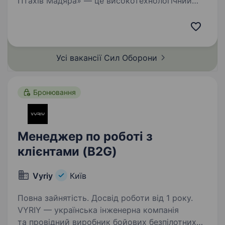
Птахів Мадяра» — це високотехнологічний
батальйон у складі 414 окремої бригади
безпілотних систем «Птахи Мадяра», який
спеціалізується на забезпеченні підрозділів
СБС ефективними…
Усі вакансії Сил
Оборони
Бронювання
Менеджер по роботі з
клієнтами (B2G)
Vyriy
Київ
Повна зайнятість. Досвід роботи від 1 року.
VYRIY — українська інженерна компанія
та провідний виробник бойових безпілотних