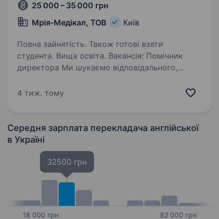
25 000 – 35 000 грн
Мрія-Медікал, ТОВ
Київ
Повна зайнятість. Також готові взяти
студента. Вища освіта. Вакансія: Помічник
директора Ми шукаємо відповідального,
активного та організованого помічника
директора для роботи в офісі компанії.
4 тиж. тому
Основні вимоги: Впевнений користувач Excel,
Word, PowerPoint, PDF; Знання…
Середня зарплата перекладача англійської
в Україні
32500 грн
18 000 грн
82 000 грн