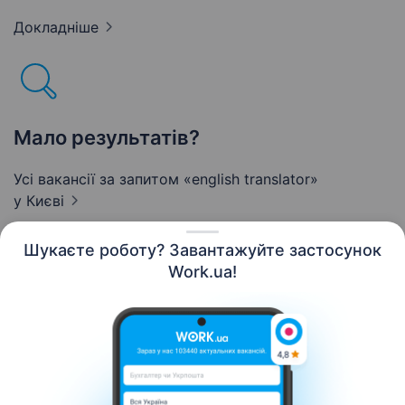
Докладніше
Мало результатів?
Усі вакансії за запитом «english translator»
у Києві
Шукаєте роботу? Завантажуйте застосунок
Work.ua!
Українська