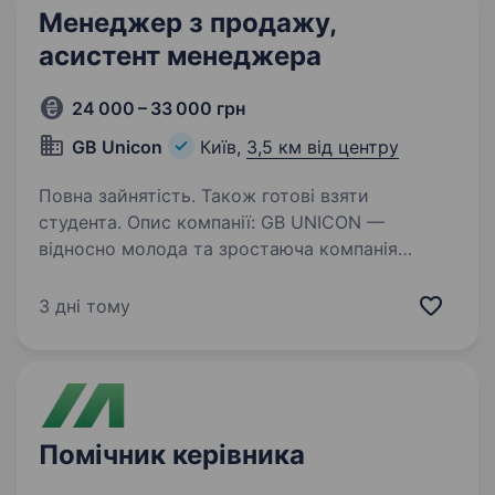
Менеджер з продажу,
асистент менеджера
24 000 – 33 000 грн
GB Unicon
Київ,
3,5 км від центру
Повна зайнятість. Також готові взяти
студента. Опис компанії: GB UNICON —
відносно молода та зростаюча компанія
з головним офісом в Південній Кореї. Основна
діяльність — оптові поставки різноманітної
3 дні тому
продукції (ветпрепарати, їжа для домашніх
улюбленців, пробіотики…
Помічник керівника