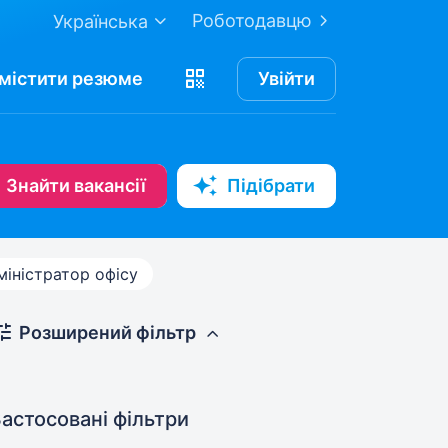
Роботодавцю
Українська
містити
резюме
Увійти
Знайти вакансії
Підібрати
міністратор офісу
Розширений фільтр
астосовані фільтри