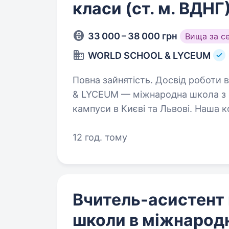
класи (ст. м. ВДНГ
33 000 – 38 000 грн
Вища за с
WORLD SCHOOL & LYCEUM
Повна зайнятість. Досвід роботи від 2 рок
& LYCEUM — міжнародна школа з 
кампуси в Києві та Львові. Наш
освітяни нового покоління, амбаса
…
12 год. тому
Вчитель-асистент 
школи в міжнарод