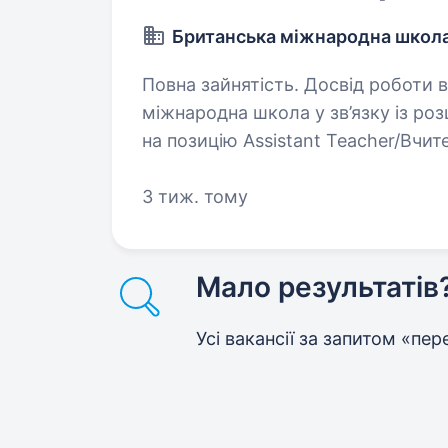
Британська міжнародна школ
Повна зайнятість. Досвід роботи від 1 ро
міжнародна школа у зв’язку із р
на позицію Assistant Teacher/Вчи
вища педагогічна освіта з можли
3 тиж. тому
Мало результатів
Усі вакансії за запитом «пе