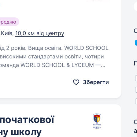
)
ередню
С
Київ,
10,0 км від центру
ів. Вища освіта. WORLD SCHOOL
високими стандартами освіти, чотири
а команда WORLD SCHOOL & LYCEUM —
дори міжнародної освіти, світової науки,
Зберегти
початкової
ну школу
а