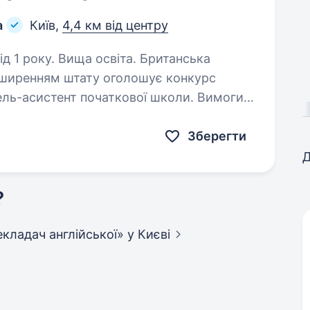
а
Київ,
4,4 км від центру
ку. Вища освіта. Британська
озширенням штату оголошує конкурс
тель-асистент початкової школи. Вимоги:
вістю працювати повний робочий…
Зберегти
Д
?
рекладач англійської»
у Києві