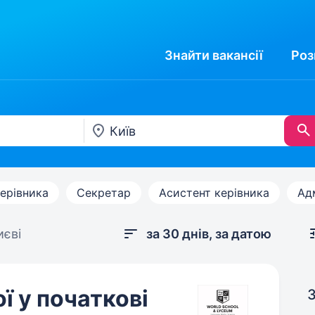
Знайти
вакансії
Роз
ерівника
Секретар
Асистент керівника
Ад
иєві
за 30 днів, за датою
ї у початкові
З