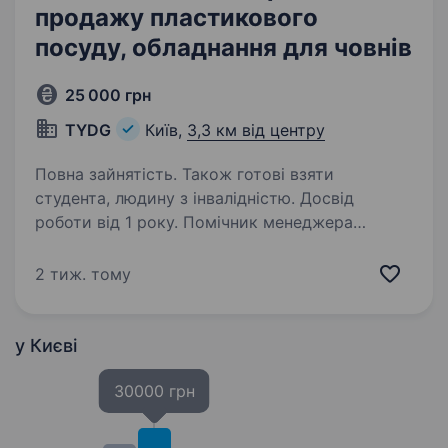
продажу пластикового
посуду, обладнання для човнів
25 000 грн
TYDG
Київ,
3,3 км від центру
Повна зайнятість. Також готові взяти
студента, людину з інвалідністю. Досвід
роботи від 1 року. Помічник менеджера
по продажу пластикового посуду, фарби, зап.
частин, устаткування для човнів і катерів.
2 тиж. тому
Вимоги: вільне володіння українською мовою;
розвинені комунікаційні навички; користувач
Word/Excel…
у Києві
30000 грн