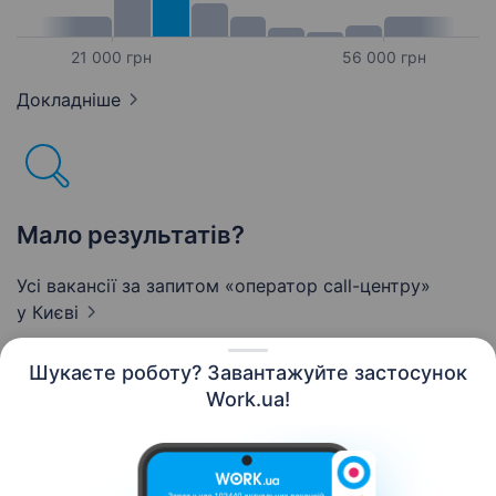
21 000 грн
56 000 грн
Докладніше
Мало результатів?
Усі вакансії за запитом «оператор call-центру»
у Києві
Шукаєте роботу? Завантажуйте застосунок
Work.ua!
Українська