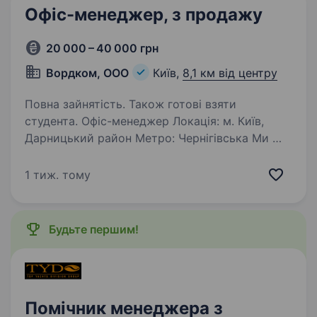
Офіс-менеджер, з продажу
20 000 – 40 000 грн
Вордком, ООО
Київ,
8,1 км від центру
Повна зайнятість. Також готові взяти
студента. Офіс-менеджер Локація: м. Київ,
Дарницький район Метро: Чернігівська Ми —
компанія-імпортер навчального обладнання,
у зв’язку з розширенням шукаємо
1 тиж. тому
відповідального офіс-менеджера. Вимоги:
Бажано вік від 23 років…
Будьте першим!
Помічник менеджера з