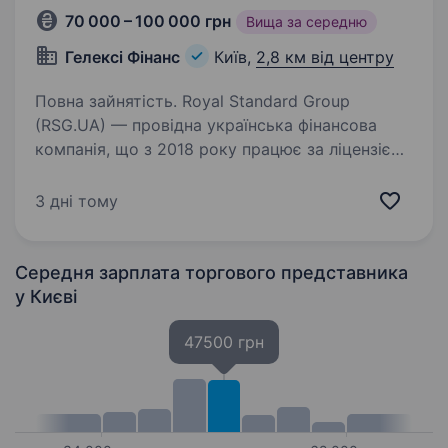
70 000 – 100 000 грн
Вища за середню
Гелексі Фінанс
Київ,
2,8 км від центру
Повна зайнятість. Royal Standard Group
(RSG.UA) — провідна українська фінансова
компанія, що з 2018 року працює за ліцензією
НБУ у сфері кредитування під заставу авто
та нерухомості. Ми — сучасний онлайн-сервіс
3 дні тому
заставного кредитування,…
Середня зарплата торгового представника
у Києві
47500 грн