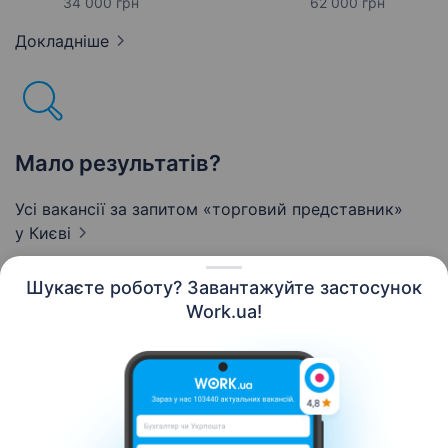
34 000 грн
62 000 грн
Докладніше
Мало результатів?
Усі вакансії за запитом «торговий представник»
у Києві
Шукаєте роботу? Завантажуйте застосунок
Work.ua!
Українська