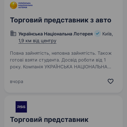
Торговий представник з авто
Українська Національна Лотерея
Київ,
1,9 км від центру
Повна зайнятість, неповна зайнятість. Також
готові взяти студента. Досвід роботи від 1
року. Компанія УКРАЇНСЬКА НАЦІОНАЛЬНА
ЛОТЕРЕЯ — провідний український оператор
національних лотерей, що працює з 1997 року.
вчора
Ми стабільно розвиваємося та продовжуємо
підтримувати економіку країни, навіть
у складні часи…
Торговий представник