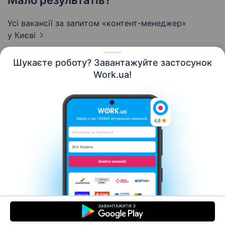
Мало результатів?
Усі вакансії за запитом «контент-менеджер»
у Києві
Шукаєте роботу? Завантажуйте застосунок
Work.ua!
Українська
Ресурси
Контакти
Про нас
Кар’єра
Новини Work.ua
Допомога
Умови використання
Роботодавцю