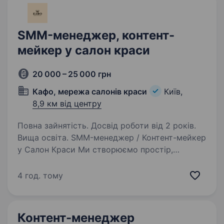
SMM-менеджер, контент-
мейкер у салон краси
20 000 – 25 000 грн
Кафо, мережа салонів краси
Київ,
8,9 км від центру
Повна зайнятість. Досвід роботи від 2 років.
Вища освіта. SMM-менеджер / Контент-мейкер
у Салон Краси Ми створюємо простір,
у якому поєднуються професіоналізм, сервіс
високого рівня та бездоганна естетика.
4 год. тому
Мережу салонів КАФО обирають клієнти, які
цінують якість, комфорт…
Контент-менеджер