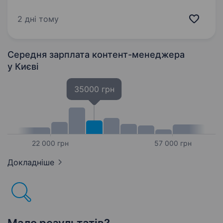
Шукаємо креативного та ініціативного SMM-
спеціаліста, який відчуває beauty-сферу, має
2 дні тому
гарний смак та вміє створювати контент, який
хочеться дивитися, зберігати й записуватися…
Середня зарплата контент-менеджера
у Києві
35000 грн
22 000 грн
57 000 грн
Докладніше