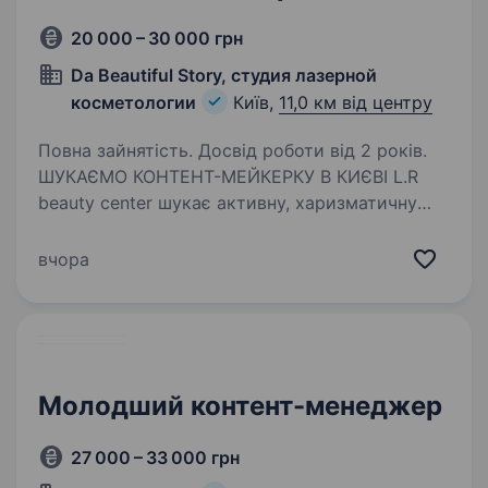
20 000 – 30 000 грн
Da Beautiful Story, студия лазерной
косметологии
Київ,
11,0 км від центру
Повна зайнятість. Досвід роботи від 2 років.
ШУКАЄМО КОНТЕНТ-МЕЙКЕРКУ В КИЄВІ L.R
beauty center шукає активну, харизматичну
дівчину для створення контенту в Instagram і
TikTok. Що потрібно робити: знімати Reels,
вчора
TikTok та сторіс у наших центрах; красиво…
Молодший контент-менеджер
27 000 – 33 000 грн