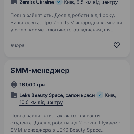
Zemits Ukraine
Київ,
5,5 км від центру
Повна зайнятість. Досвід роботи від 1 року.
Вища освіта. Про Zemits Міжнародна компанія
у сфері косметологічного обладнання для
клінік і салонів. 15+ років на ринку, у TOP-20
світових брендів індустрії, № 1 виробник
вчора
hydrodermabrasion-обладнання в Європі.
Нагороди Dermascope,…
SMM-менеджер
16 000 грн
Leks Beauty Space, салон краси
Київ,
10,0 км від центру
Повна зайнятість. Також готові взяти
студента. Досвід роботи від 2 років. Шукаємо
SMM-менеджера в LEKS Beauty Space