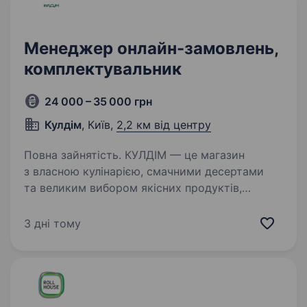
Менеджер онлайн-замовлень,
комплектувальник
24 000 – 35 000 грн
Кулдім
, Київ,
2,2 км від центру
Повна зайнятість. КУЛДІМ — це магазин
з власною кулінарією, смачними десертами
та великим вибором якісних продуктів,
а також 5 кав`ярень, що розташовані
на правому березі Києва. Наші страви —
3 дні тому
це не просто їжа. Це New Ukrainian Casual…