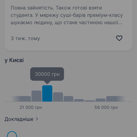
Повна зайнятість. Також готові взяти
студента. У мережу суші-барів преміум-класу
шукаємо людину, що стане частиною нашої
професійної і дуууже дружньої команди))
Ми любимо суші, своїх клієнтів і колег.
3 тиж. тому
Впевнені, що ти це одразу відчуєш Вимоги
до кандидата:…
у Києві
30000 грн
21 000 грн
56 000 грн
Докладніше