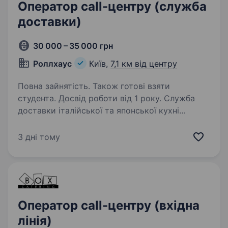
Оператор call-центру (служба
доставки)
30 000 – 35 000 грн
Роллхаус
Київ,
7,1 км від центру
Повна зайнятість. Також готові взяти
студента. Досвід роботи від 1 року. Служба
доставки італійської та японської кухні
RollHouse, запрошує приєднатися до дружньої
команди. У зв’язку з розширенням штату
3 дні тому
проводимо набір на вакансію «Оператор»
у службу доставки. Вимоги: Досвід роботи…
Оператор call-центру (вхідна
лінія)