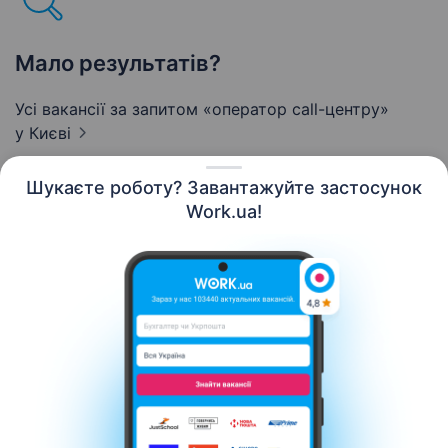
Мало результатів?
Усі вакансії за запитом «оператор call-центру»
у Києві
Шукаєте роботу? Завантажуйте застосунок
Work.ua!
Українська
Ресурси
Контакти
Про нас
Кар’єра
Новини Work.ua
Допомога
Умови використання