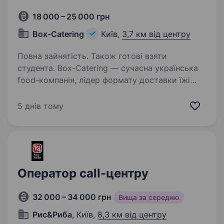
18 000 – 25 000 грн
Box-Catering
Київ,
3,7 км від центру
Повна зайнятість. Також готові взяти
студента. Box-Catering — сучасна українська
food-компанія, лідер формату доставки їжі
в коробках на свята та заходи в Києві
та Одесі. Наша місія — робити організацію
5 днів тому
будь-яких івентів максимально легкою.
Ми працюємо з двома…
Оператор call-центру
32 000 – 34 000 грн
Вища за середню
Рис&Риба
, Київ,
8,3 км від центру