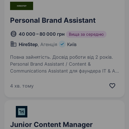
Personal Brand Assistant
40 000 – 80 000 грн
Вища за середню
HireStep
, Агенція
Київ
Повна зайнятість. Досвід роботи від 2 років.
Personal Brand Assistant / Content &
Communications Assistant для фаундера IT & AI-
проєктів Київ / remote + офлайн зустрічі
$1000-$2000 Шукаємо людину, яка стане
4 хв. тому
правою рукою у напрямку personal brand,
контенту…
Junior Content Manager