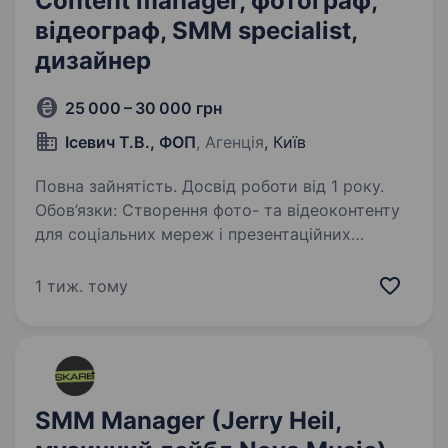
Content manager, фотограф,
відеограф, SMM specialist,
дизайнер
25 000 – 30 000 грн
Ісевич Т.В., ФОП
, Агенція
, Київ
Повна зайнятість. Досвід роботи від 1 року.
Обов’язки: Створення фото- та відеоконтенту
для соціальних мереж і презентаційних
матеріалів. Професійна обробка фотографій
та монтаж відео. Розробка візуального
1 тиж. тому
контенту для Facebook, Telegram та сайту…
SMM Manager (Jerry Heil,