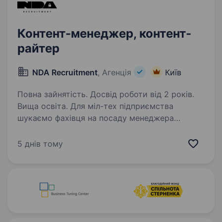
Контент-менеджер, контент-
райтер
NDA Recruitment
, Агенція
Київ
Повна зайнятість. Досвід роботи від 2 років.
Вища освіта. Для міл-тех підприємства
шукаємо фахівця на посаду менеджера
з контенту, який знається і на створенні, і
на керуванні контентом. Це робота на повний
5 днів тому
день в офісі у м. Київ. Компанія пропонує:
Платню, яка відповідає…