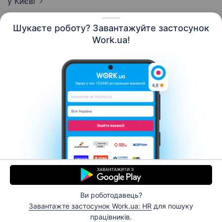
у Києві
Шукаєте роботу? Завантажуйте застосунок
Work.ua!
Українська
Ресурси
Контакти
Про нас
Кар’єра
Новини Work.ua
Допомога
Умови використання
Роботодавцю
Ви роботодавець?
© 2006–2026 Work.ua. Сервіс пошуку роботи №1 в
Завантажте застосунок Work.ua: HR
для пошуку
Україні.
працівників.