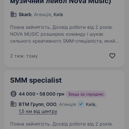
музичний лейбл Nova Music)
Skarb
, Агенція
, Київ
Повна зайнятість. Досвід роботи від 2 років.
NOVA MUSIC розширює команду і шукає
сильного креативного SMM-спеціаліста, який
працюватиме з брендомартистки Jerry Heil
та проєктами лейблу. Це роль для людини, яка
2 тиж. тому
відчуває динаміку соцмереж, бачить кадрами,
мислить…
SMM specialist
44 000 – 58 000 грн
Вища за середню
ВТМ Групп, ООО
, Агенція
Київ,
1,5 км від центру
Повна зайнятість. Досвід роботи від 2 років.