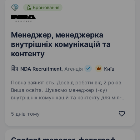
Бронювання
Менеджер, менеджерка
внутрішніх комунікацій та
контенту
NDA Recruitment
, Агенція
Київ
Повна зайнятість. Досвід роботи від 2 років.
Вища освіта. Шукаємо менеджер (-ку)
внутрішніх комунікацій та контенту для міл-
тех підприємства в м. Київ Це робота
на повний день в офісі. Компанія пропонує:
5 днів тому
Платню, яка відповідає вашим очікуванням
Офіційне працевлаштування…