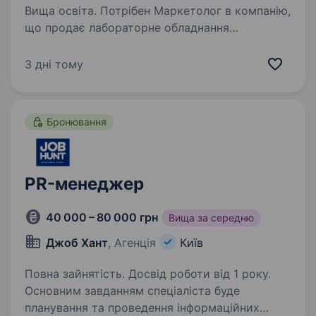
Вища освіта. Потрібен Маркетолог в компанію,
що продає лабораторне обладнання
та реагенти. Нам 10 років. Наші клієнти сфера
В2G та В2В — медичні лабораторії бюджетні /
3 дні тому
приватні, виробництва. Маємо відділ продажу,
сервісний…
Бронювання
PR-менеджер
40 000 – 80 000 грн
Вища за середню
Джоб Хант
, Агенція
Київ
Повна зайнятість. Досвід роботи від 1 року.
Основним завданням спеціаліста буде
планування та проведення інформаційних