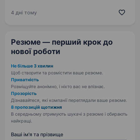
кампаній, створення цікавого та ефективного
контенту для різних каналів комунікації,
4 дні тому
а також формування позитивних ідей
та меседжів, які…
Резюме — перший крок
до
нової роботи
Не більше 3 хвилин
Щоб створити та розмістити ваше
резюме.
Приватність
Розміщуйте анонімно, і ніхто вас не впізнає.
Прозорість
Дізнавайтеся, які компанії переглядали ваше резюме.
8 пропозицій щотижня
В середньому отримують шукачі з резюме і обирають
найкращі.
Ваші ім'я та прізвище