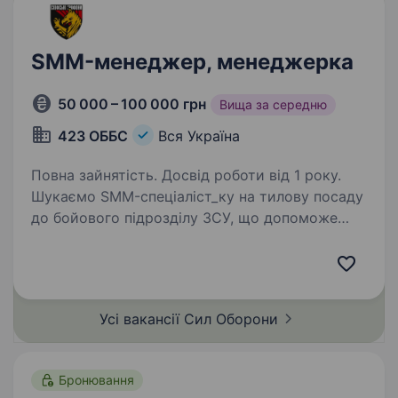
SMM-менеджер, менеджерка
50 000 – 100 000 грн
Вища за середню
423 ОББС
Вся Україна
Повна зайнятість. Досвід роботи від 1 року.
Шукаємо SMM-спеціаліст_ку на тилову посаду
до бойового підрозділу ЗСУ, що допоможе
розвивати присутність у соцмережах,
комунікувати з аудиторією та залучати
підтримку. Потрібна людина, яка не боїться
викликів, швидко…
Усі вакансії Сил
Оборони
Бронювання