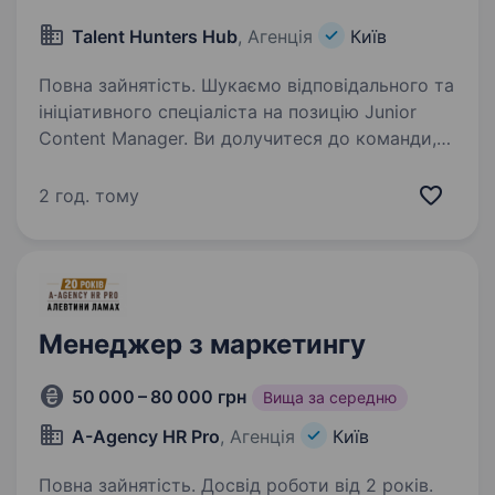
Talent Hunters Hub
, Агенція
Київ
Повна зайнятість. Шукаємо відповідального та
ініціативного спеціаліста на позицію Junior
Content Manager. Ви долучитеся до команди,
яка працює над розвитком та впровадженням
бонусних стратегій. Функціональні обов’язки:
2 год. тому
робота з бонусною…
Менеджер з маркетингу
50 000 – 80 000 грн
Вища за середню
A-Agency HR Pro
, Агенція
Київ
Повна зайнятість. Досвід роботи від 2 років.