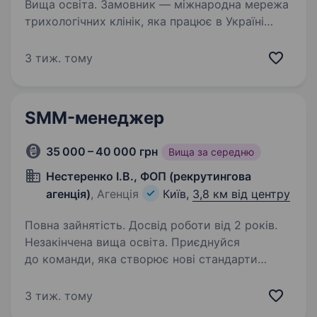
Вища освіта. Замовник — міжнародна мережа
трихологічних клінік, яка працює в Україні
та Польщі. Ми спеціалізуємося на лікуванні
випадіння волосся без трансплантації, маємо
3 тиж. тому
власний медичний протокол лікування, власну
косметичну…
SMM-менеджер
35 000 – 40 000 грн
Вища за середню
Нестеренко І.В., ФОП (рекрутингова
агенція)
, Агенція
Київ,
3,8 км від центру
Повна зайнятість. Досвід роботи від 2 років.
Незакінчена вища освіта. Приєднуйся
до команди, яка створює нові стандарти
в естетичній медицині! Academy of Advanced
Aesthetics — ексклюзивний дистриб’ютор
3 тиж. тому
найбільших світових брендів в естетичній