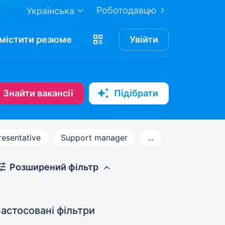
Роботодавцю
Українська
містити
резюме
Увійти
Знайти вакансії
Підібрати
esentative
Support manager
...
Розширений фільтр
астосовані фільтри