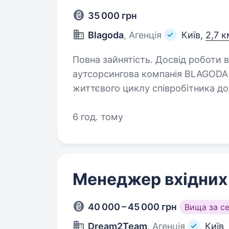
35 000 грн
Blagoda
, Агенція
Київ,
2,7 к
Повна зайнятість. Досвід роботи від 
аутсорсингова компанія BLAGODA 
життєвого циклу співробітника д
ОБОВ’ЯЗКИ: Телефонна комунікація зі співробітниками на 10, 15 та 30 день
роботи…
6 год. тому
Менеджер вхідних 
40 000 – 45 000 грн
Вища за с
Dream2Team
, Агенція
Київ