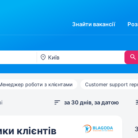
Знайти
вакансії
Роз
Менеджер роботи з клієнтами
Customer support repr
і
за 30 днів, за датою
ки клієнтів
З