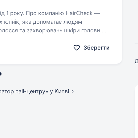
нію HairCheck —
 клінік, яка допомагає людям
олосся та захворювань шкіри голови.
 об'єднуючи лікарів-трихологів,…
Зберегти
Д
?
ратор call-центру»
у Києві