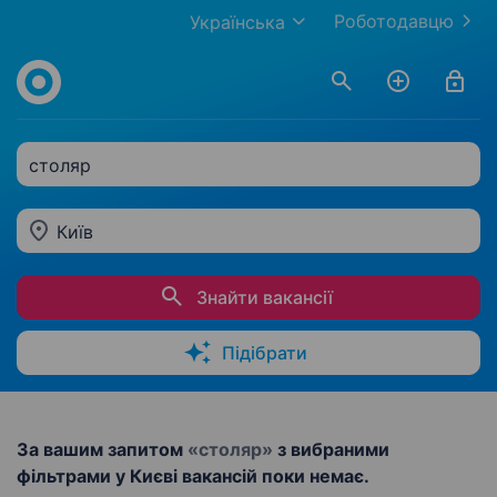
Роботодавцю
Українська
столяр
Київ
Знайти вакансії
Підібрати
За вашим запитом
«столяр»
з вибраними
фільтрами у Києві вакансій поки немає.