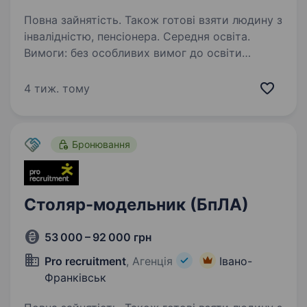
Повна зайнятість. Також готові взяти людину з
інвалідністю, пенсіонера. Середня освіта.
Вимоги: без особливих вимог до освіти
та досвіду роботи Умови роботи: Офіційне
працевлаштування Соціальні переваги:
4 тиж. тому
оплачувана щорічна відпустка та оплата
листків непрацездатності (лікарняних)
Дружній колектив…
Бронювання
Столяр-модельник (БпЛА)
53 000 – 92 000 грн
Pro recruitment
, Агенція
Івано-
Франківськ