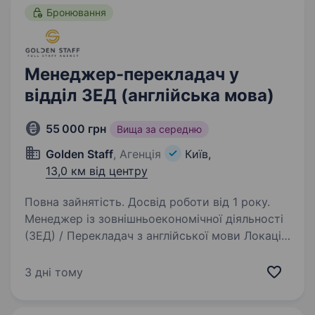
Бронювання
Менеджер-перекладач у
відділ ЗЕД (англійська мова)
55 000 грн
Вища за середню
Golden Staff
, Агенція
Київ,
13,0 км від центру
Повна зайнятість. Досвід роботи від 1 року.
Менеджер із зовнішньоекономічної діяльності
(ЗЕД) / Перекладач з англійської мови Локація:
Київ, Пуща-Водиця (офісна робота)
Бронювання після випробувального терміну
3 дні тому
Наш клієнт — українська компанія, що вже
понад…