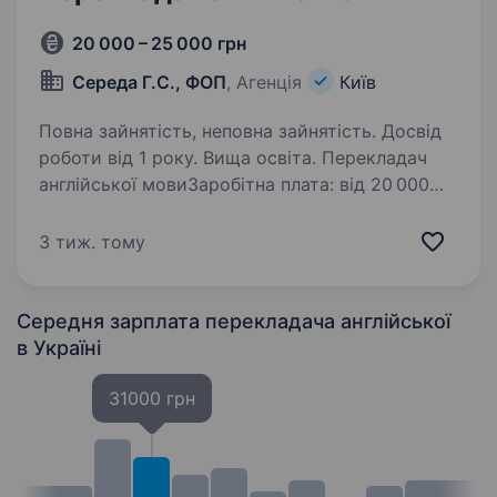
20 000 – 25 000 грн
Середа Г.С., ФОП
, Агенція
Київ
Повна зайнятість, неповна зайнятість. Досвід
роботи від 1 року. Вища освіта. Перекладач
англійської мовиЗаробітна плата: від 20 000
до 25 000 грн (залежно від досвіду
та зайнятості) Тип зайнятості: Повна
3 тиж. тому
зайнятість / Часткова зайнятість Формат
роботи: В офісі / Віддалено / Гібридний
формат…
Середня зарплата перекладача англійської
в Україні
31000 грн