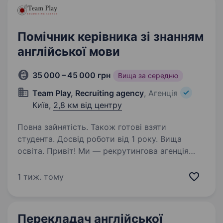
Помічник керівника зі знанням
англійської мови
35 000 – 45 000 грн
Вища за середню
Team Play, Recruiting agency
, Агенція
Київ,
2,8 км від центру
Повна зайнятість. Також готові взяти
студента. Досвід роботи від 1 року. Вища
освіта. Привіт! Ми — рекрутингова агенція
Team Play . Шукаємо Асистента Керівника для
нашого партнера — власника бізнесу у сфері
1 тиж. тому
оптової дистрибуції (авторемонт,
деревообробка, ламінація). Ви станете
надійною опорою для…
Перекладач англійської