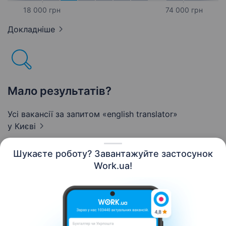
18 000 грн
74 000 грн
Докладніше
Мало результатів?
Усі вакансії за запитом «english translator»
у Києві
Шукаєте роботу? Завантажуйте застосунок
Work.ua!
Українська